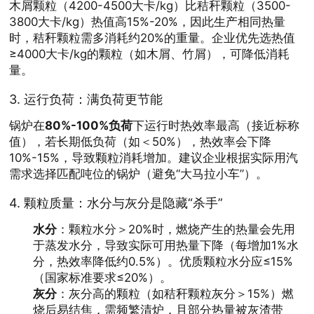
木屑颗粒（4200-4500大卡/kg）比秸秆颗粒（3500-
3800大卡/kg）热值高15%-20%，因此生产相同热量
时，秸秆颗粒需多消耗约20%的重量。企业优先选热值
≥4000大卡/kg的颗粒（如木屑、竹屑），可降低消耗
量。
3.
运行负荷
：满负荷更节能
锅炉在
80%-100%负荷
下运行时热效率最高（接近标称
值），若长期低负荷（如＜50%），热效率会下降
10%-15%，导致颗粒消耗增加。建议企业根据实际用汽
需求选择匹配吨位的锅炉（避免“大马拉小车”）。
4.
颗粒质量
：水分与灰分是隐藏“杀手”
水分
：颗粒水分＞20%时，燃烧产生的热量会先用
于蒸发水分，导致实际可用热量下降（每增加1%水
分，热效率降低约0.5%）。优质颗粒水分应≤15%
（国家标准要求≤20%）。
灰分
：灰分高的颗粒（如秸秆颗粒灰分＞15%）燃
烧后易结焦，需频繁清炉，且部分热量被灰渣带