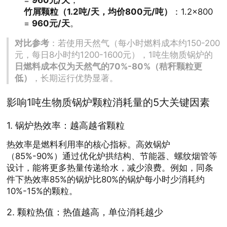
=
960元/天
；
竹屑颗粒（1.2吨/天，均价800元/吨）
：1.2×800
=
960元/天
。
对比参考
：若使用天然气（每小时燃料成本约150-200
元，每日8小时约1200-1600元），1吨生物质锅炉的
日燃料成本仅为天然气的70%-80%（秸秆颗粒更
低）
，长期运行优势显著。
影响1吨生物质锅炉颗粒消耗量的5大关键因素
1.
锅炉热效率
：越高越省颗粒
热效率是燃料利用率的核心指标。高效锅炉
（85%-90%）通过优化炉拱结构、节能器、螺纹烟管等
设计，能将更多热量传递给水，减少浪费。例如，同条
件下热效率85%的锅炉比80%的锅炉每小时少消耗约
10%-15%的颗粒。
2.
颗粒热值
：热值越高，单位消耗越少