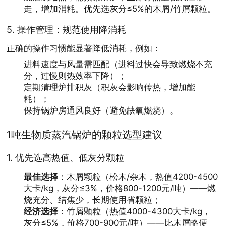
走，增加消耗。优先选灰分≤5%的木屑/竹屑颗粒。
5.
操作管理
：规范使用降消耗
正确的操作习惯能显著降低消耗，例如：
进料速度与风量需匹配（进料过快会导致燃烧不充
分，过慢则热效率下降）；
定期清理炉排积灰（积灰会影响传热，增加能
耗）；
保持锅炉房通风良好（避免缺氧燃烧）。
1吨生物质蒸汽锅炉的颗粒选型建议
1.
优先选高热值、低灰分颗粒
最佳选择
：木屑颗粒（松木/杂木，热值4200-4500
大卡/kg，灰分≤3%，价格800-1200元/吨）——燃
烧充分、结焦少，长期使用省颗粒；
经济选择
：竹屑颗粒（热值4000-4300大卡/kg，
灰分≤5%，价格700-900元/吨）——比木屑略便