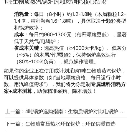
1吨生物质蒸汽锅炉的颗粒消耗核心结论
消耗量
：每日（8小时）约1.2-1.8吨（木屑颗粒1.2-
1.4吨，秸秆颗粒1.6-1.8吨），具体取决于颗粒类型
和锅炉效率；
成本
：每日约960-1300元（秸秆颗粒更低），显著
低于天然气/电锅炉；
省成本关键
：选高热值（≥4000大卡/kg）、低灰分
（≤5%）的木屑/竹屑颗粒，保持锅炉高效运行
（80%-100%负荷），规范操作管理。
如果你的企业正在使用或计划采购1吨生物质蒸汽锅炉，
可以提供具体参数（如“当地颗粒价格、每日运行小时
数、用汽峰值需求”），我们将为你定制
专属燃料消耗方
案+成本测算
，助你精准采购、降本增效！
上一篇：4吨锅炉选购指南：生物质锅炉对比电锅炉-蒸汽锅炉厂家
下一篇：生物质常压热水环保锅炉：环保供暖首选