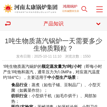
产品知识
1吨生物质蒸汽锅炉一天需要多少
生物质颗粒？
发布日期：2025-10-11 11:10 浏览次数：
1550
1吨生物质蒸汽锅炉的
额定蒸发量为1吨/小时
（即每小时
产生1吨饱和蒸汽，通常压力为1.0MPa，对应蒸汽温度
约184℃），主要适用于
中小型生产场景
：
食品行业
：蒸煮（如包子铺、豆制品厂）、小型灭
菌（如酱菜作坊）；
纺织行业
：小型烘干机（如毛巾烘干）、局部加
热；
医疗/实验室
：器械消毒（如牙科诊所、小型卫生