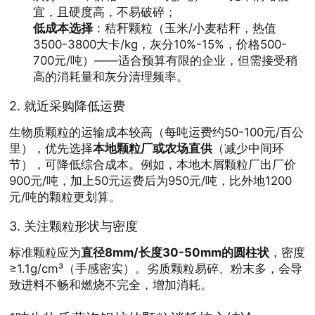
宜，且硬度高，不易破碎；
低成本选择
：秸秆颗粒（玉米/小麦秸秆，热值
3500-3800大卡/kg，灰分10%-15%，价格500-
700元/吨）——适合预算有限的企业，但需接受稍
高的消耗量和灰分清理频率。
2.
就近采购降低运费
生物质颗粒的运输成本较高（每吨运费约50-100元/百公
里），优先选择
本地颗粒厂或农场直供
（减少中间环
节），可降低综合成本。例如，本地木屑颗粒厂出厂价
900元/吨，加上50元运费后为950元/吨，比外地1200
元/吨的颗粒更划算。
3.
关注颗粒形状与密度
标准颗粒应为
直径8mm/长度30-50mm的圆柱状
，密度
≥1.1g/cm³（手感密实）。劣质颗粒易碎、粉末多，会导
致进料不畅和燃烧不完全，增加消耗。