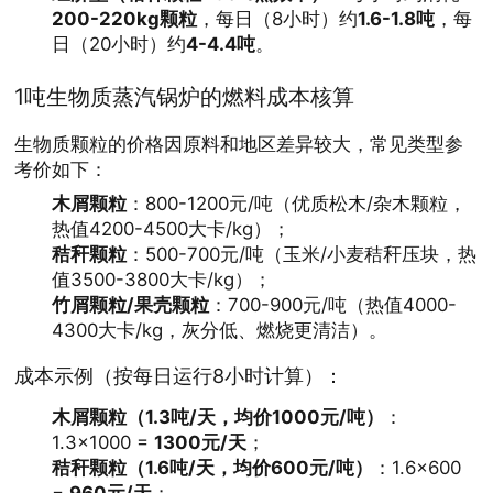
200-220kg颗粒
，每日（8小时）约
1.6-1.8吨
，每
日（20小时）约
4-4.4吨
。
1吨生物质蒸汽锅炉的燃料成本核算
生物质颗粒的价格因原料和地区差异较大，常见类型参
考价如下：
木屑颗粒
：800-1200元/吨（优质松木/杂木颗粒，
热值4200-4500大卡/kg）；
秸秆颗粒
：500-700元/吨（玉米/小麦秸秆压块，热
值3500-3800大卡/kg）；
竹屑颗粒/果壳颗粒
：700-900元/吨（热值4000-
4300大卡/kg，灰分低、燃烧更清洁）。
成本示例（按每日运行8小时计算）：
木屑颗粒（1.3吨/天，均价1000元/吨）
：
1.3×1000 =
1300元/天
；
秸秆颗粒（1.6吨/天，均价600元/吨）
：1.6×600