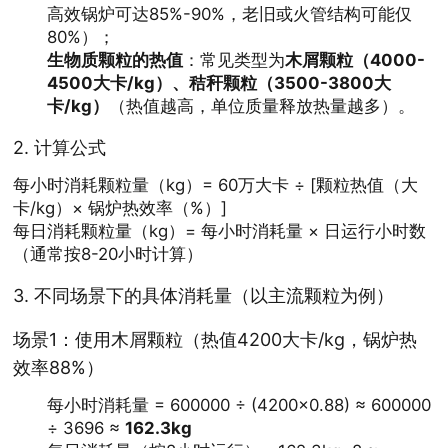
高效锅炉可达85%-90%，老旧或火管结构可能仅
80%）；
生物质颗粒的热值
：常见类型为
木屑颗粒（4000-
4500大卡/kg）、秸秆颗粒（3500-3800大
卡/kg）
（热值越高，单位质量释放热量越多）。
2.
计算公式
每小时消耗颗粒量（kg）= 60万大卡 ÷ [颗粒热值（大
卡/kg）× 锅炉热效率（%）]
每日消耗颗粒量（kg）= 每小时消耗量 × 日运行小时数
（通常按8-20小时计算）
3.
不同场景下的具体消耗量（以主流颗粒为例）
场景1：使用木屑颗粒（热值4200大卡/kg，锅炉热
效率88%）
每小时消耗量 = 600000 ÷ (4200×0.88) ≈ 600000
÷ 3696 ≈
162.3kg