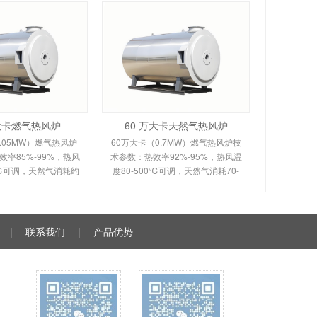
万大卡燃气热风炉
60 万大卡天然气热风炉
.05MW）燃气热风炉
60万大卡（0.7MW）燃气热风炉技
率85%-99%，热风
术参数：热效率92%-95%，热风温
0℃可调，天然气消耗约
度80-500℃可调，天然气消耗70-
。剖析多头螺旋槽片/涡壳
120m³/h。剖析烟风分离间接换热原
理、间接换热技术及全
理、室燃技术及全自动控制。适用
控制。适用于化工
于食品、粮食、物料烘干
|
联系我们
|
产品优势