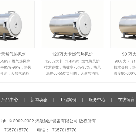
大卡天然气热风炉
120万大卡燃气热风炉
90 
.5MW）燃气热风炉
120万大卡（1.4MW）燃气热风炉
90万大卡（1
85%-96%，热风
技术参数：热效率75%-95%，热风
技术参数：热效
0℃可调，天然气消耗
温度60-550℃可调，天然气消耗
温度80-60
m³/h，鼓风机功率
120-150m³/h。剖析多头螺旋槽片/
100m³/h
多头螺旋槽片/双套管
全钢板套筒换热原理、间接换热技
平焰换热原
间接换热技术及
术及全自动控制。适用于
自动安全
产品中心
|
新闻动态
|
工程案例
|
服务中心
|
在线留言
yright © 2002-2022 鸿晟锅炉设备有限公司 版权所有
17657615776 电话：17657615776