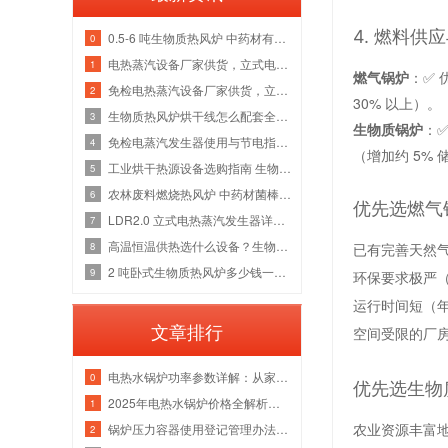
4. 燃料供
0.5-6 吨生物质热风炉 中药材有机肥烘干线整套热源应用方案
0
电热蒸汽设备厂家供货，立式电加热蒸汽发生器洁净供汽全套解决方案
1
燃气锅炉
：✅
免检电热蒸汽设备厂家供货，立式电加热蒸汽发生器各吨位采购成本分析
2
30% 以上）。
生物质热风炉烘干线怎么配套全厂热源？多吨位锅炉改造维保一站式方案
3
生物质锅炉
：
免检电蒸汽发生器使用与节电指南，全吨位配置解析
4
（增加约 5%
工业烘干热源设备选购指南 生物质热风炉源头厂家
5
农林废料燃烧热风炉 中药材菌棒烘干风管安装锅炉厂家
6
优先选燃气
LDR2.0 立式电热蒸汽发生器详解，水路防垢与电气绝缘故障检修指南
7
高温恒温供热选什么设备？生物质导热油炉管路清洗与炉膛维修实体厂家
8
已有完善天然
2 吨卧式生物质热风炉多少钱一台 烘干热风管道安装炉膛除焦维修厂家
9
环保要求极严（
运行时间短（年
文章排行
空间受限的厂房
电热水锅炉功率参数详解：从家用小型到工业级应用
0
优先选生物
2025年电热水锅炉价格全解析｜家用/商用成本对比+选购指南
1
农业资源丰富地
锅炉压力容器使用登记管理办法：流程、参数与注意事项
2