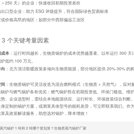
＞250 天）的企业：快速收回初期投资差价
出口型企业：助力 ESG 评级提升，符合国际绿色贸易标准
定或价格高昂的地区：如部分中西部偏远工业区
3 个关键考量因素
期成本
：运行时间越长，生物质锅炉的成本优势越显著。以年运行 300 天计
炉低约 100 万元。
导向
：北方清洁取暖政策多倾向生物质能源，部分地区提供 20%-30% 
空间
：生物质锅炉可灵活改造为混合燃料模式（生物质 + 天然气），应
蒸汽锅炉与燃气锅炉各有优劣：燃气锅炉胜在初期投资低、环保门槛低、维
优势。企业选型时，需结合本地能源供应、运行时长、环保政策综合判断
身定制的锅炉方案，或测算具体型号的能耗差异，可立即联系我们。作为拥
核算及政策解读服务，助您选对锅炉，降本增效！
蒸汽锅炉 1 吨和 2 吨哪个更划算？生物质蒸汽锅炉厂家