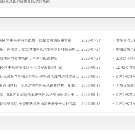
物质蒸汽锅炉价格参数/选购指南
物质热风炉 中药材有机肥烘干线整套热源应用方案
2026-07-31
电热蒸汽设
厂家供货，立式电加热蒸汽发生器各吨位采购成本分析
2026-07-24
生物质热风炉
器使用与节电指南，全吨位配置解析
2026-07-21
工业烘干热
风炉 中药材菌棒烘干风管安装锅炉厂家
2026-06-28
LDR2.0
么设备？生物质导热油炉管路清洗与炉膛维修实体厂家
2026-06-27
2 吨卧式生
器通用详解，免检洁净电热蒸汽设备结构、配套与维保全指南
2026-06-18
无菌灭菌蒸
，0.5 吨直燃超低氮燃气热风炉洁净恒温烘干方案
2026-06-15
2 吨卧式常
反应釜供热 小型电热导热油加热器安全运行指南
2026-06-13
2 吨卧式