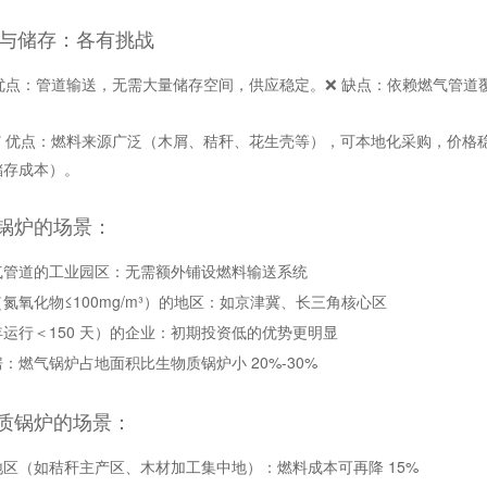
应与储存：各有挑战
 优点：管道输送，无需大量储存空间，供应稳定。❌ 缺点：依赖燃气管
✅ 优点：燃料来源广泛（木屑、秸秆、花生壳等），可本地化采购，价格稳定
 储存成本）。
锅炉的场景：
气管道的工业园区：无需额外铺设燃料输送系统
氮氧化物≤100mg/m³）的地区：如京津冀、长三角核心区
运行＜150 天）的企业：初期投资低的优势更明显
：燃气锅炉占地面积比生物质锅炉小 20%-30%
质锅炉的场景：
区（如秸秆主产区、木材加工集中地）：燃料成本可再降 15%