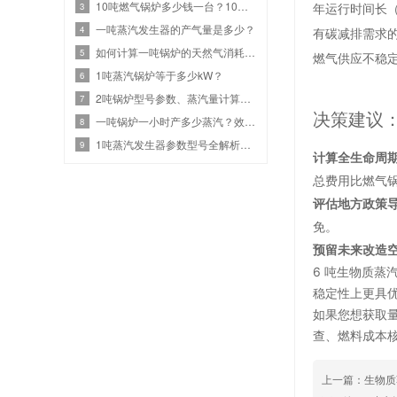
10吨燃气锅炉多少钱一台？10吨燃气设备热效率与价格关系
年运行时间长（
3
一吨蒸汽发生器的产气量是多少？
4
有碳减排需求的
如何计算一吨锅炉的天然气消耗？效率、热值和蒸汽参数
5
燃气供应不稳
1吨蒸汽锅炉等于多少kW？
6
2吨锅炉型号参数、蒸汽量计算、燃气锅炉耗气量是多少？
7
决策建议：
一吨锅炉一小时产多少蒸汽？效率计算与选型指南
8
1吨蒸汽发生器参数型号全解析：高效节能选型
9
计算全生命周
总费用比燃气锅
评估地方政策
免。
预留未来改造
6 吨生物质
稳定性上更具
如果您想获取量
查、燃料成本
上一篇：生物质