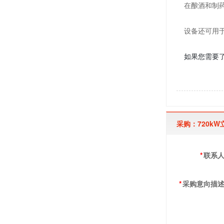
在酿酒和制
设备还可用
如果您需要了
采购：720k
*
联系
*
采购意向描