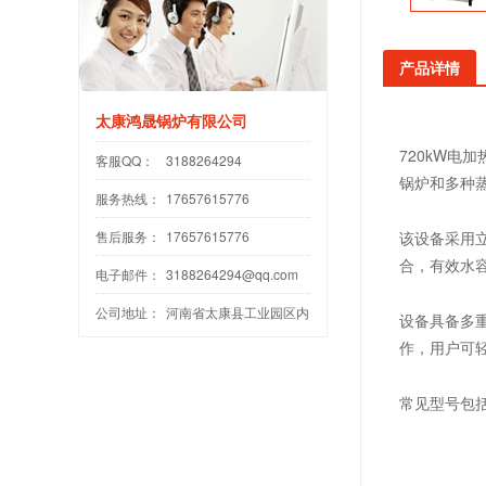
产品详情
太康鸿晟锅炉有限公司
720kW电
客服QQ：
3188264294
锅炉和多种
服务热线：
17657615776
售后服务：
17657615776
该设备采用
合，有效水容
电子邮件：
3188264294@qq.com
公司地址：
河南省太康县工业园区内
设备具备多
作，用户可
常见型号包括