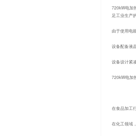
720kW电
足工业生产
由于使用电
设备配备液
设备设计紧
720kW
在食品加工
在化工领域