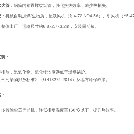
水火管
：锅筒内布置螺纹烟管，强化换热效率，减少热损失。
统
：机械自动加煤/生物质，配鼓风机（如4-72 NO4.5A）、引风机（Y5-4
：整体出厂，运输尺寸约6.8×2.7×3.2m，安装周期短。
优势
：
零排放，氮氧化物、硫化物浓度远低于燃煤锅炉。
气污染物排放标准》（GB13271-2014）及地方环保政策。
案
：
、多管除尘器等辅机，降低排烟温度至160℃以下，提升热效率。