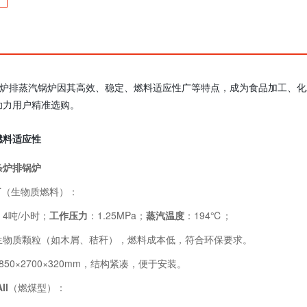
条炉排蒸汽锅炉因其高效、稳定、燃料适应性广等特点，成为食品加工、
助力用户精准选购。
燃料适应性
条炉排锅炉
T
（生物质燃料）：
：4吨/小时；
工作压力
：1.25MPa；
蒸汽温度
：194℃；
生物质颗粒（如木屑、秸秆），燃料成本低，符合环保要求。
850×2700×320mm，结构紧凑，便于安装。
II
（燃煤型）：