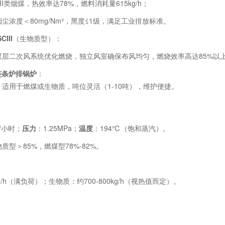
II类烟煤，热效率达78%，燃料消耗量615kg/h；
烟尘浓度＜80mg/Nm³，黑度≤1级，满足工业排放标准。
CIII
（生物质型）：
双层二次风系统优化燃烧，独立风室确保布风均匀，燃烧效率高达85%以
链条炉排锅炉
：
适用于燃煤或生物质，吨位灵活（1-10吨），维护便捷。
/小时；
压力
：1.25MPa；
温度
：194℃（饱和蒸汽）。
质型＞85%，燃煤型78%-82%。
g/h（满负荷）；生物质：约700-800kg/h（视热值而定）。