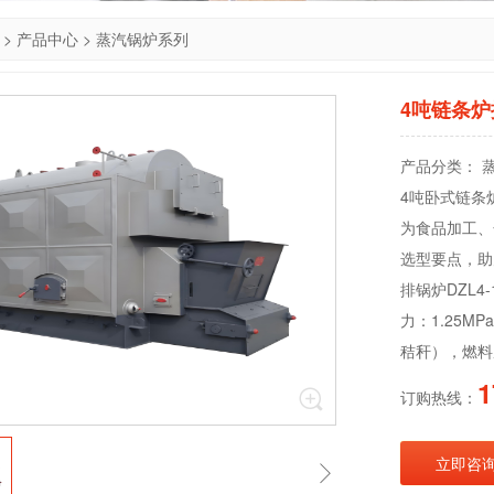
>
产品中心
>
蒸汽锅炉系列
4吨链条
产品分类： 
4吨卧式链条
为食品加工、
选型要点，助
排锅炉DZL4
力：1.25
秸秆），燃料
1
订购热线：
立即咨