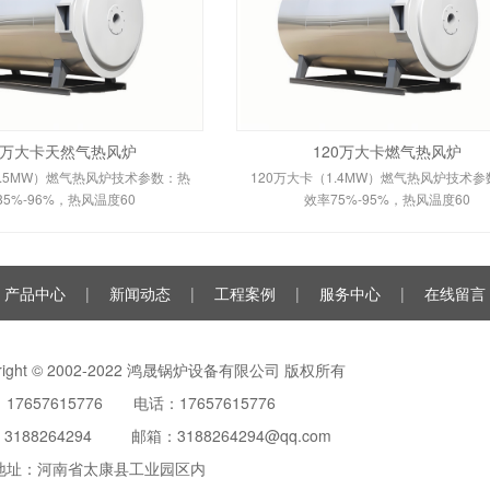
0 万大卡天然气热风炉
120万大卡燃气热风炉
3.5MW）燃气热风炉技术参数：热
120万大卡（1.4MW）燃气热风炉技术
85%-96%，热风温度60
效率75%-95%，热风温度60
产品中心
|
新闻动态
|
工程案例
|
服务中心
|
在线留言
yright © 2002-2022 鸿晟锅炉设备有限公司 版权所有
17657615776 电话：17657615776
：
3188264294
邮箱：3188264294@qq.com
地址：河南省太康县工业园区内