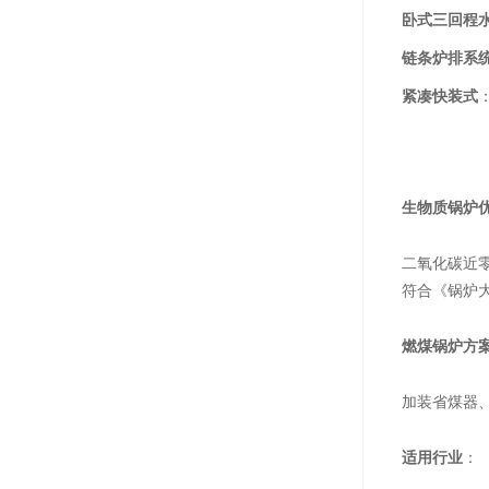
卧式三回程
链条炉排系
紧凑快装式
生物质锅炉
二氧化碳近
符合《锅炉大
燃煤锅炉方
加装省煤器
适用行业
：