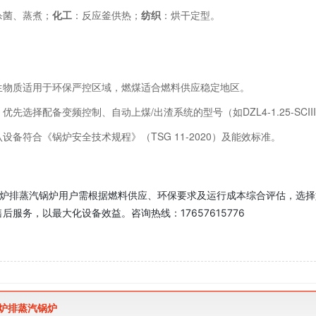
杀菌、蒸煮；
化工
：反应釜供热；
纺织
：烘干定型。
生物质适用于环保严控区域，燃煤适合燃料供应稳定地区。
：优先选择配备变频控制、自动上煤/出渣系统的型号（如DZL4-1.25-SCII
设备符合《锅炉安全技术规程》（TSG 11-2020）及能效标准。
炉排蒸汽锅炉用户需根据燃料供应、环保要求及运行成本综合评估，选择如
后服务，以最大化设备效益。咨询热线：17657615776
炉排蒸汽锅炉