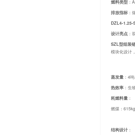
燃料类型
：A
排放指标
：
DZL4-1.25-S
设计亮点
：
SZL型组装
模块化设计，
蒸发量
：4吨
热效率
：生物
耗燃料量
：
燃煤：615k
结构设计
：