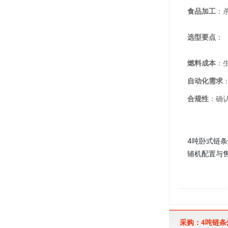
食品加工
：
选型要点
：
燃料成本
：
自动化需求
合规性
：确认
4吨卧式链条
辅机配置与售
采购：4吨链条