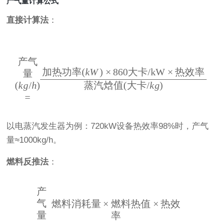
产气量计算公式
直接计算法
：
产气
加热功率
(
kW
)
×
860
大卡
/kW
×
热效率
量
蒸汽焓值
(
大卡
/
k
g
)
(
k
g
/
h
)
=
以电蒸汽发生器为例：720kW设备热效率98%时，产气
量≈1000kg/h。
燃料反推法
：
产
气
燃料消耗量
×
燃料热值
×
热效
量
率