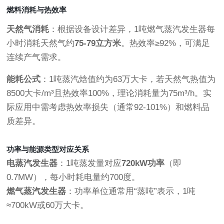
燃料消耗与热效率
天然气消耗
：根据设备设计差异，1吨燃气蒸汽发生器每
小时消耗天然气约
75-79立方米
。热效率≥92%，可满足
连续产气需求。
能耗公式
：1吨蒸汽焓值约为63万大卡，若天然气热值为
8500大卡/m³且热效率100%，理论消耗量为75m³/h。实
际应用中需考虑热效率损失（通常92-101%）和燃料品
质差异。
功率与能源类型对应关系
电蒸汽发生器
：1吨蒸发量对应
720kW功率
（即
0.7MW），每小时耗电量约700度。
燃气蒸汽发生器
：功率单位通常用“蒸吨”表示，1吨
≈700kW或60万大卡。