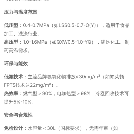
压力与温度范围
低压型
：0.4-0.7MPa（如LSS0.5-0.7-Q(Y)），适用于食品
加工、洗涤行业。
高压型
：1.0-1.6MPa（如QXW0.5-1.0-YQ），满足化工、制
药高温需求。
环保与能效
低氮技术
：主流品牌氮氧化物排放≤30mg/m³（如帕莱顿
FPTS技术达22mg/m³）。
热效率
：燃气型＞90%，电加热型＞98%，冷凝回收技术可
提升5%-10%。
安全与合规性
免检设计
：水容量＜30L（国标要求），无需年审（如