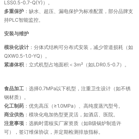
LSS0.5-0.7-Q(Y)）。
多重保护
：缺水、超压、漏电保护为标准配置，部分品牌支
持PLC智能监控。
安装与维护
模块化设计
：分体式结构可分布式安装，减少管道损耗（如
QXW0.5-1.0-YQ）。
紧凑体积
：立式机型占地面积＜3m²（如LDR0.5-0.7）。
食品加工
：选择0.7MPa以下机型，注重卫生设计（如不锈
钢材质）。
化工制药
：优先高压（≥1.0MPa）、高纯度蒸汽型号。
商业供热
：模块化电加热型更灵活，如酒店、医院。
注意事项
：选购时需核实厂家资质（如B级锅炉制造许
可），签订维保协议，并定期检测排放指标。