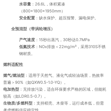
水容量
：26.6L，体积紧凑
（800×1800×1950mm）
安全配置
：缺水保护、超压报警、漏电保护。
全预混型（带涡轮增压）
产气速度
：15秒出蒸汽，30秒达0.7MPa
低氮技术
：NOx排放＜22mg/m³，采用310S不锈
钢材质。
燃料适配性
燃气/燃油型
：适用于天然气、液化气或轻油场景，热效率
普遍＞90%（如QXW0.5-1.0-YQ）。
电加热型
：无排放污染，适合环保要求严格的区域，但能耗
较高（如LDR0.5-0.7）。
生物质/多燃料型
：支持稻壳、木柴等，运行成本低，但需
考虑燃料供应稳定性。