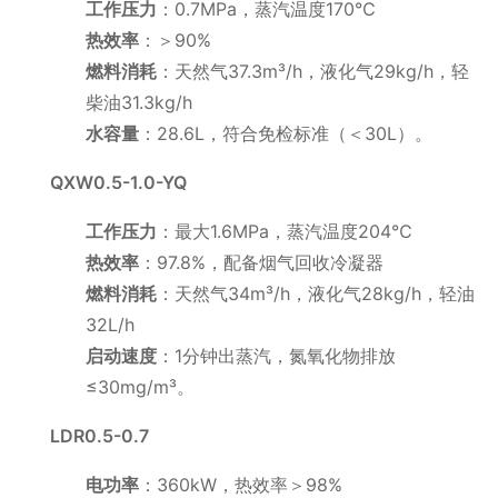
工作压力
：0.7MPa，蒸汽温度170℃
热效率
：＞90%
燃料消耗
：天然气37.3m³/h，液化气29kg/h，轻
柴油31.3kg/h
水容量
：28.6L，符合免检标准（＜30L）。
QXW0.5-1.0-YQ
工作压力
：最大1.6MPa，蒸汽温度204℃
热效率
：97.8%，配备烟气回收冷凝器
燃料消耗
：天然气34m³/h，液化气28kg/h，轻油
32L/h
启动速度
：1分钟出蒸汽，氮氧化物排放
≤30mg/m³。
LDR0.5-0.7
电功率
：360kW，热效率＞98%