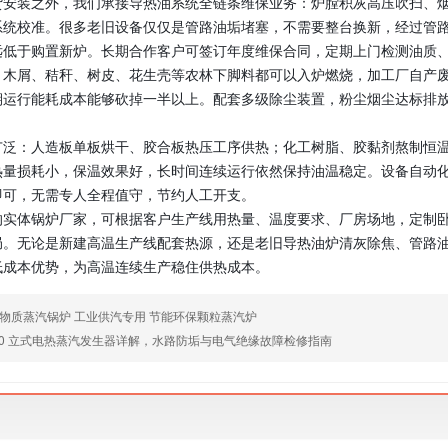
货安装之外，我们承接导热油系统全链条维保业务：炉膛积灰高压吹扫、
系统校准。很多老旧设备仅仅是管路油垢堵塞，不需要整台换新，经过管
远低于购置新炉。长期合作客户可签订年度维保合同，定期上门检测油质
，木屑、秸秆、树皮、花生壳等农林下脚料都可以入炉燃烧，加工厂自产
期运行能耗成本能够砍掉一半以上。配套多级除尘装置，粉尘烟尘达标排
广泛：人造板单板烘干、胶合板热压工序供热；化工树脂、胶黏剂熬制恒
热量损耗小，保温效果好，长时间连续运行依然保持油温稳定。设备自动
即可，无需专人全程值守，节约人工开支。
的实体锅炉厂家，可根据客户生产线用热量、温度要求、厂房场地，定制
局。无论是新建高温生产线配套热源，还是老旧导热油炉清灰除焦、管路
低成本优势，为高温连续生产稳住供热成本。
物质蒸汽锅炉 工业供汽专用 节能环保颗粒蒸汽炉
2.0 立式电热蒸汽发生器详解，水路防垢与电气绝缘故障检修指南