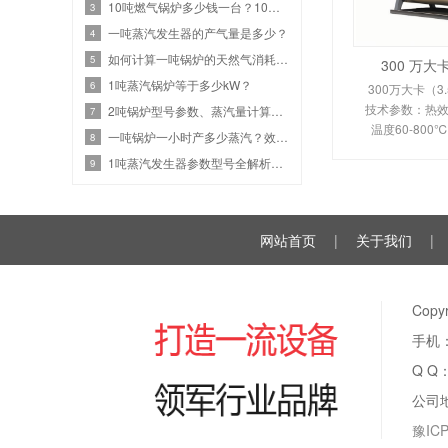
10吨燃气锅炉多少钱一台？10吨燃气设备热效率与价格关系
3
一吨蒸汽发生器的产气量是多少？
4
如何计算一吨锅炉的天然气消耗？效率、热值和蒸汽参数
5
300 万
1吨蒸汽锅炉等于多少kW？
6
300万大卡（3
技术参数：热效率
2吨锅炉型号参数、蒸汽量计算、燃气锅炉耗气量是多少？
7
温度60-80
一吨锅炉一小时产多少蒸汽？效率计算与选型指南
8
350-450
1吨蒸汽发生器参数型号全解析：高效节能选型
9
110KW。剖析
换热原理、
网站首页
|
关于我们
|
Cop
手机：
Q Q
公司
豫ICP