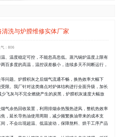
路清洗与炉膛维修实体厂家
人气：
806
恒温、温度稳定可控，不能忽高忽低。蒸汽锅炉温度上限有
持两百多度的高温，温控误差极小，连续多天不间断运行，
去等问题。炉膛积灰之后烟气流通不畅，换热效率大幅下
能受限。我厂针对这类痛点对炉体结构进行全面升级，加长
，减少飞灰与不完全燃烧产生的炭黑，炉膛积灰速度大幅放
设烟气余热回收装置，利用排烟余热预热进风，整机热效率
结焦，延长导热油使用周期，减少频繁换油带来的成本支
区间，不会出现超温、低温波动，保障熬料、烘干工序产品