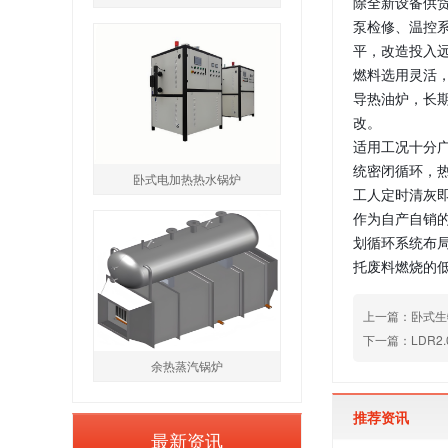
除全新设备供
泵检修、温控
平，改造投入
燃料选用灵活
导热油炉，长
改。
适用工况十分
统密闭循环，
卧式电加热热水锅炉
工人定时清灰
作为自产自销
划循环系统布
托废料燃烧的
上一篇：卧式生
下一篇：LDR
余热蒸汽锅炉
推荐资讯
最新资讯