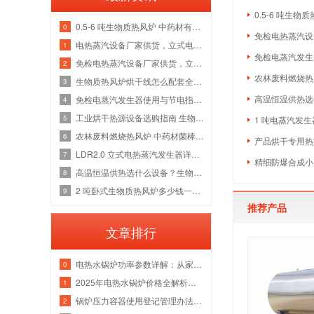
0.5-6 吨生
0.5-6 吨生物质热风炉 中药材有机肥烘干线整套热源应用方案
0
免检电热蒸汽设备
电热蒸汽设备厂家供货，立式电加热蒸汽发生器洁净供汽全套解决方案
1
免检电蒸汽发生
免检电热蒸汽设备厂家供货，立式电加热蒸汽发生器各吨位采购成本分析
2
农林废料燃烧热
生物质热风炉烘干线怎么配套全厂热源？多吨位锅炉改造维保一站式方案
3
高温恒温供热选什
免检电蒸汽发生器使用与节电指南，全吨位配置解析
4
工业烘干热源设备选购指南 生物质热风炉源头厂家
5
1 吨电蒸汽发生
农林废料燃烧热风炉 中药材菌棒烘干风管安装锅炉厂家
6
产品烘干专用热源
LDR2.0 立式电热蒸汽发生器详解，水路防垢与电气绝缘故障检修指南
7
精细防爆合成小
高温恒温供热选什么设备？生物质导热油炉管路清洗与炉膛维修实体厂家
8
2 吨卧式生物质热风炉多少钱一台 烘干热风管道安装炉膛除焦维修厂家
9
推荐产品
文章排行
电热水锅炉功率参数详解：从家用小型到工业级应用
0
2025年电热水锅炉价格全解析｜家用/商用成本对比+选购指南
1
锅炉压力容器使用登记管理办法：流程、参数与注意事项
2