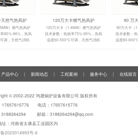
大卡天然气热风炉
120万大卡燃气热风炉
90 
.5MW）燃气热风炉
120万大卡（1.4MW）燃气热风炉
90万大卡（1
85%-96%，热风
技术参数：热效率75%-95%，热风
技术参数：热效
0℃可调，天然气消耗
温度60-550℃可调，天然气消耗
温度80-60
m³/h，鼓风机功率
120-150m³/h。剖析多头螺旋槽片/
100m³/h
多头螺旋槽片/双套管
全钢板套筒换热原理、间接换热技
平焰换热原
间接换热技术及
术及全自动控制。适用于
自动安全
产品中心
|
新闻动态
|
工程案例
|
服务中心
|
在线留言
yright © 2002-2022 鸿晟锅炉设备有限公司 版权所有
17657615776 电话：17657615776
：
3188264294
邮箱：3188264294@qq.com
地址：河南省太康县工业园区内
备2023014993号-6