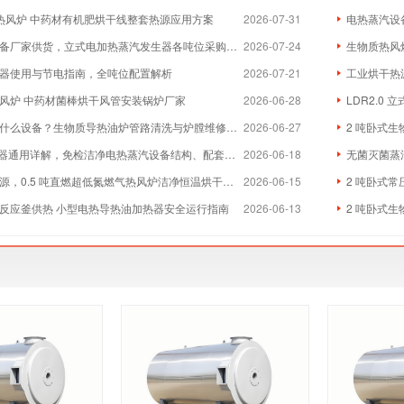
物质热风炉 中药材有机肥烘干线整套热源应用方案
2026-07-31
电热蒸汽设
厂家供货，立式电加热蒸汽发生器各吨位采购成本分析
2026-07-24
生物质热风炉
器使用与节电指南，全吨位配置解析
2026-07-21
工业烘干热
风炉 中药材菌棒烘干风管安装锅炉厂家
2026-06-28
LDR2.0
么设备？生物质导热油炉管路清洗与炉膛维修实体厂家
2026-06-27
2 吨卧式生
器通用详解，免检洁净电热蒸汽设备结构、配套与维保全指南
2026-06-18
无菌灭菌蒸
，0.5 吨直燃超低氮燃气热风炉洁净恒温烘干方案
2026-06-15
2 吨卧式常
反应釜供热 小型电热导热油加热器安全运行指南
2026-06-13
2 吨卧式