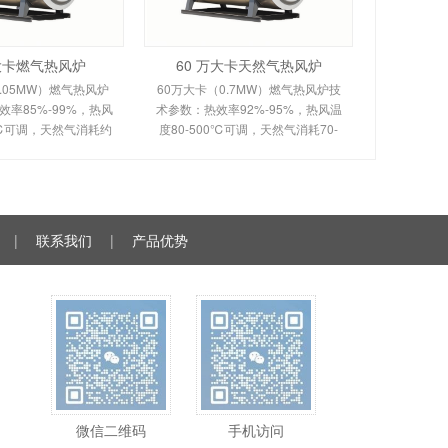
万大卡燃气热风炉
60 万大卡天然气热风炉
.05MW）燃气热风炉
60万大卡（0.7MW）燃气热风炉技
率85%-99%，热风
术参数：热效率92%-95%，热风温
0℃可调，天然气消耗约
度80-500℃可调，天然气消耗70-
。剖析多头螺旋槽片/涡壳
120m³/h。剖析烟风分离间接换热原
理、间接换热技术及全
理、室燃技术及全自动控制。适用
控制。适用于化工
于食品、粮食、物料烘干
|
联系我们
|
产品优势
微信二维码
手机访问