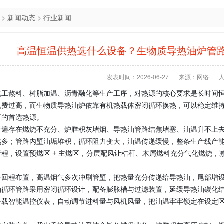
>
新闻动态
>
行业新闻
高温恒温供热选什么设备？生物质导热油炉管
发表时间：2026-06-27
来源：网络
化工熬料、树脂加温、沥青融化等生产工序，对热源的核心要求是长时间
电费过高，而生物质导热油炉依靠有机热载体密闭循环换热，可以稳定维
下的首选热源。
普遍存在燃烧不充分、炉膛积灰堵烟、导热油管路结焦堵塞、油温升不上
越多；管路内壁油垢堆积，循环阻力变大，油温传递缓慢，整条生产线产
行程，设置预燃区 + 主燃区，分层配风让秸秆、木屑燃料充分气化燃烧
多回程布置，高温烟气多次冲刷管壁，把热量充分传递给导热油，尾部增
油循环管路采用密闭循环设计，配备膨胀槽与过滤装置，延缓导热油碳化
搭载智能温控仪表，自动调节进料量与风机风量，把油温牢牢锁定在设定