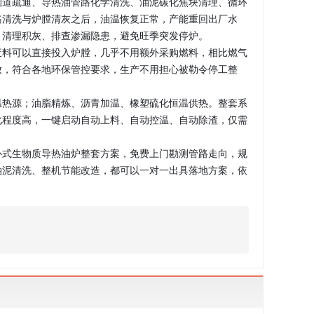
烟道疏通、导热油管路化学清洗、油泥碳化焦块清理、循环
路清洗与炉膛清灰之后，油温恢复正常，产能重回出厂水
、清理积灰、排查渗漏隐患，避免旺季突发停炉。
废料可以直接投入炉膛，几乎不用额外采购燃料，相比燃气
放，符合各地环保管控要求，生产不用担心被勒令停工整
温热源；油脂精炼、沥青加温、橡塑硫化恒温供热。整套系
化程度高，一键启动自动上料、自动控温、自动除渣，仅需
卧式生物质导热油炉整套方案，免费上门勘测管路走向，规
油泥清洗、整机节能改造，都可以一对一出具落地方案，依