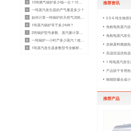
10吨燃气锅炉多少钱一台？10吨燃气设备热效率与价格关系
推荐资讯
3
一吨蒸汽发生器的产气量是多少？
4
如何计算一吨锅炉的天然气消耗？效率、热值和蒸汽参数
5
0.5-6 吨生
1吨蒸汽锅炉等于多少kW？
6
免检电热蒸汽设备
2吨锅炉型号参数、蒸汽量计算、燃气锅炉耗气量是多少？
7
免检电蒸汽发生
一吨锅炉一小时产多少蒸汽？效率计算与选型指南
8
农林废料燃烧热
1吨蒸汽发生器参数型号全解析：高效节能选型
9
高温恒温供热选什
1 吨电蒸汽发生
产品烘干专用热源
精细防爆合成小
推荐产品