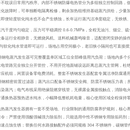
乎不耽误日常用汽秩序。内部不锈钢防爆电热管分为多组独立控制回路，
老化故障时，可单独断电隔离检修，剩余加热组维持基础蒸汽供给，少量
水即便轻度软化纯水也不会产生锈蚀，长年运行蒸汽洁净度稳定，无铁锈
汽干度均匀稳定，压力可平稳调控 0.6-0.7MPa，全程无油污、烟尘
设备运行全程静音，无燃烧风机、送料机械轰鸣噪音，适配密闭安静的操
电源与软化纯水管道即可运行，场地占用空间极小，老旧狭小隔间也可直接
不锈钢电蒸汽发生器可完整覆盖单区域工位全部峰值用汽负荷；场地内多个分
水电管路完全独立分开管控，不用开挖地面铺设远距离总蒸汽主管网，杜
对应机组，闲置设备零电费消耗。整套不锈钢发生器配套专属洁净防腐通
 不锈钢精密前置过滤器；蒸汽出口配备不锈钢安全阀、防震不锈钢压力表
污染蒸汽；电气布线采用绝缘阻燃穿线管，无裸露金属接线触点，消除电
普通换热器预热进水纯水，小幅降低整机耗电量，核心使用区域全程保持
电热蒸汽发生器拥有一套不受场地、行业限制的通用防腐养护规则，核心
禁令：严禁使用强酸强碱强力除垢剂，只能选用中性不锈钢专用除垢药剂
速点蚀生锈；替换任何水路接触配件必须同规格 304 不锈钢件，碳钢