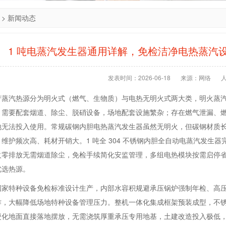
>
新闻动态
1 吨电蒸汽发生器通用详解，免检洁净电热蒸汽
发表时间：2026-06-18
来源：网络
产蒸汽热源分为明火式（燃气、生物质）与电热无明火式两大类，明火蒸
；需要配套烟道、除尘、脱硝设备，场地配套设施繁杂；存在燃气泄漏、
地无法投入使用。常规碳钢内胆电热蒸汽发生器虽然无明火，但碳钢材质
维护频次高、耗材开销大。1 吨全 304 不锈钢内胆全自动电蒸汽发生
火零排放无需烟道除尘，免检手续简化安监管理，多组电热模块按需启停
优选热源。
国家特种设备免检标准设计生产，内部水容积规避承压锅炉强制年检、高
作，大幅降低场地特种设备管理压力。整机一体化集成框架预装成型，不锈
化地面直接落地摆放，无需浇筑厚重承压专用地基，土建改造投入极低，不