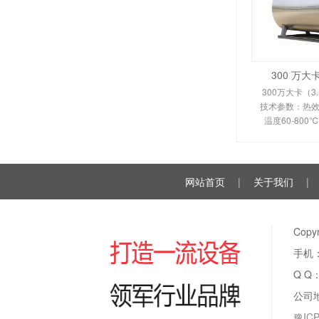
300 万
300万大卡（3
技术参数：热效率
温度60-80
350-450
110KW。剖析
换热原理、
网站首页
|
关于我们
|
Cop
手机：
Q Q
公司
豫ICP