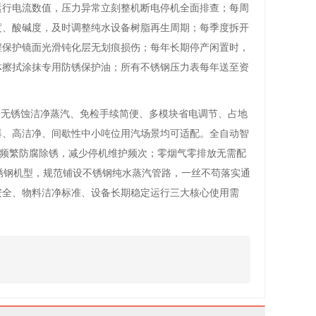
运行电流数值，压力异常立刻整机断电停机全面排查；每周
度、酸碱度，及时调整纯水设备树脂再生周期；每季度拆开
程保护镜面光滑钝化层无划痕损伤；每年长期停产闲置时，
体擦拭涂抹专用防锈保护油；所有不锈钢压力表每年送至资
钢无锈蚀洁净蒸汽、免检手续简便、多模块省电调节、占地
爆、高洁净、间歇性中小吨位用汽场景均可适配。全自动智
需频繁防腐除锈，减少停机维护频次；零烟气零排放无需配
不锈钢机型，规范铺设不锈钢纯水蒸汽管路，一丝不苟落实通
安全、物料洁净标准、设备长期稳定运行三大核心使用需