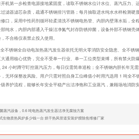
日开机第一步检查电源接地紧固度，读取不锈钢水位计水位、蒸汽压力、
水过滤器滤芯杂质，疏通不锈钢排污管路；每月抽取进水纯水水样检测硬
检修口，采用中性药剂循环轻柔清洗不锈钢电热管、内胆内壁薄水垢，全
全部纯水，内胆内部通入干燥洁净氮气封存防锈抑菌，设备外部不锈钢壳
验，不合格仪表禁止投入使用。
 吨全不锈钢全自动电加热蒸汽发生器依托无明火零消防安全隐患、全不锈
五大通用核心优势，完全不受单一行业、单一工位类型束缚，所有禁火防
 24 小时蹲守盯控蒸汽压力，每日仅需简单巡检；全不锈钢内胆长年无
备，无环保整改风险。用户只需对照自身工位峰值小时用汽选用 1 吨全
分级养护流程，能够长年安全平稳产出洁净饱和工业蒸汽，兼顾场地消防
菌蒸汽设备，0.6 吨电热蒸汽发生器洁净无腐蚀方案
卧式生物质热风炉多少钱一台 烘干热风管道安装炉膛除焦维修厂家