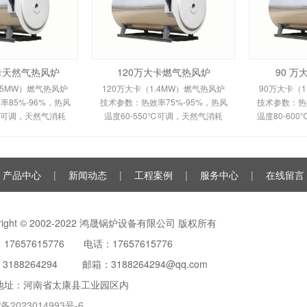
大卡天然气热风炉
120万大卡燃气热风炉
90 
.5MW）燃气热风炉
120万大卡（1.4MW）燃气热风炉
90万大卡（1
85%-96%，热风
技术参数：热效率75%-95%，热风
技术参数：热效
0℃可调，天然气消耗
温度60-550℃可调，天然气消耗
温度80-60
m³/h，鼓风机功率
120-150m³/h。剖析多头螺旋槽片/
100m³/h
多头螺旋槽片/双套管
全钢板套筒换热原理、间接换热技
平焰换热原
间接换热技术及
术及全自动控制。适用于
自动安全
产品中心
|
新闻动态
|
工程案例
|
服务中心
|
在线留言
yright © 2002-2022 鸿晟锅炉设备有限公司 版权所有
17657615776 电话：17657615776
：
3188264294
邮箱：3188264294@qq.com
地址：河南省太康县工业园区内
备2023014993号-6