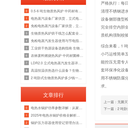
严格执行：每
清理不锈钢进
0.5-6 吨生物质热风炉 中药材有机肥烘干线整套热源应用方案
0
电热蒸汽设备厂家供货，立式电加热蒸汽发生器洁净供汽全套解决方案
设备侧部微型
1
免检电热蒸汽设备厂家供货，立式电加热蒸汽发生器各吨位采购成本分析
2
完全排空内胆
生物质热风炉烘干线怎么配套全厂热源？多吨位锅炉改造维保一站式方案
3
质机构强制校
免检电蒸汽发生器使用与节电指南，全吨位配置解析
4
综合来看，1
工业烘干热源设备选购指南 生物质热风炉源头厂家
5
小巧运维简单
农林废料燃烧热风炉 中药材菌棒烘干风管安装锅炉厂家
6
能控压无需专人
LDR2.0 立式电热蒸汽发生器详解，水路防垢与电气绝缘故障检修指南
7
套环保净化设
高温恒温供热选什么设备？生物质导热油炉管路清洗与炉膛维修实体厂家
8
用不锈钢防腐
2 吨卧式生物质热风炉多少钱一台 烘干热风管道安装炉膛除焦维修厂家
9
求。
文章排行
上一篇：无菌灭
电热水锅炉功率参数详解：从家用小型到工业级应用
0
下一篇：2 吨
2025年电热水锅炉价格全解析｜家用/商用成本对比+选购指南
1
锅炉压力容器使用登记管理办法：流程、参数与注意事项
2