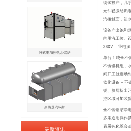
调试投产，几
元件轻微结垢
汽接触面，进
设备产出饱和蒸
的用汽工位。
380V 工业
卧式电加热热水锅炉
单台 1 吨全
不锈钢机组，
间开工就启动
软化设备 +
锈、胶屑析出
控区域可加装
余热蒸汽锅炉
全不锈钢洁净
多条通用操作
表层钝化膜会加
最新资讯