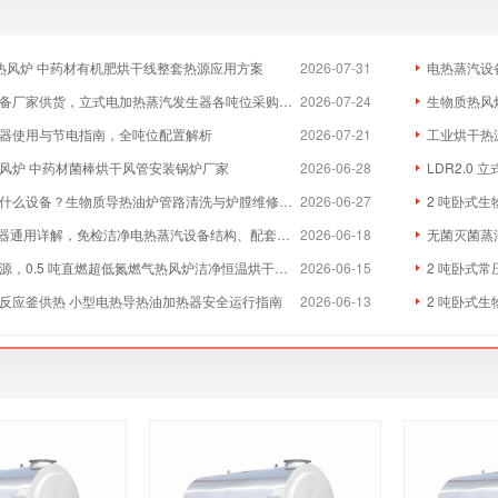
物质热风炉 中药材有机肥烘干线整套热源应用方案
2026-07-31
电热蒸汽设
厂家供货，立式电加热蒸汽发生器各吨位采购成本分析
2026-07-24
生物质热风炉
器使用与节电指南，全吨位配置解析
2026-07-21
工业烘干热
风炉 中药材菌棒烘干风管安装锅炉厂家
2026-06-28
LDR2.0
么设备？生物质导热油炉管路清洗与炉膛维修实体厂家
2026-06-27
2 吨卧式生
器通用详解，免检洁净电热蒸汽设备结构、配套与维保全指南
2026-06-18
无菌灭菌蒸
，0.5 吨直燃超低氮燃气热风炉洁净恒温烘干方案
2026-06-15
2 吨卧式常
反应釜供热 小型电热导热油加热器安全运行指南
2026-06-13
2 吨卧式