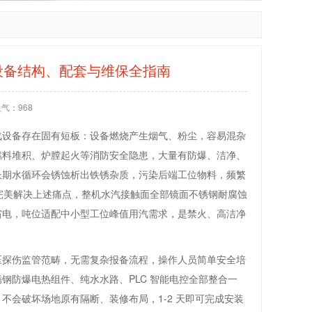
设备结构、配套与维保全指南
人气：
968
汽设备存在固有短板：设备燃烧产生烟气、粉尘，容易混杂
燃料堆积、炉膛起火等消防安全隐患，大量有防爆、洁净、
长期水循环会锈蚀析出铁锈杂质，污染后端工位物料，频繁
器完美解决上述痛点，整机水汽接触面全部镜面不锈钢耐腐蚀
省电，吨位适配中小型工位峰值用汽需求，是禁火、高洁净
压探伤监管范畴，无需复杂报备流程，操作人员简单安全培
钢防爆电热组件、纯水水路、PLC 智能电控全部整合一
会破坏场地原有隔断、装修布局，1-2 天即可完成安装