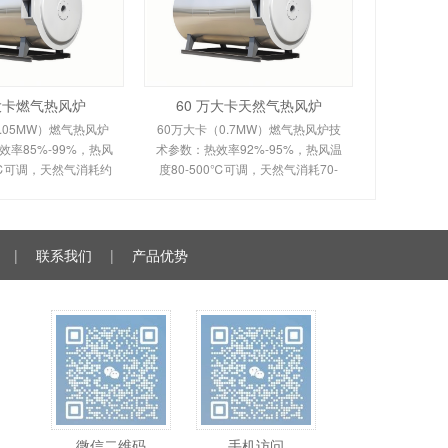
万大卡燃气热风炉
60 万大卡天然气热风炉
.05MW）燃气热风炉
60万大卡（0.7MW）燃气热风炉技
率85%-99%，热风
术参数：热效率92%-95%，热风温
0℃可调，天然气消耗约
度80-500℃可调，天然气消耗70-
。剖析多头螺旋槽片/涡壳
120m³/h。剖析烟风分离间接换热原
理、间接换热技术及全
理、室燃技术及全自动控制。适用
控制。适用于化工
于食品、粮食、物料烘干
|
联系我们
|
产品优势
微信二维码
手机访问