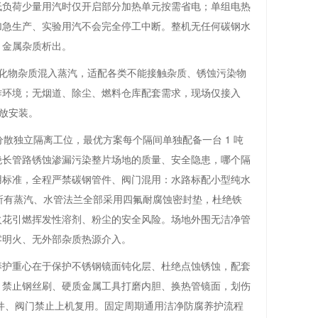
低负荷少量用汽时仅开启部分加热单元按需省电；单组电热
加急生产、实验用汽不会完全停工中断。整机无任何碳钢水
、金属杂质析出。
、硫化物杂质混入蒸汽，适配各类不能接触杂质、锈蚀污染物
作环境；无烟道、除尘、燃料仓库配套需求，现场仅接入
摆放安装。
散独立隔离工位，最优方案每个隔间单独配备一台 1 吨
绝长管路锈蚀渗漏污染整片场地的质量、安全隐患，哪个隔
用标准，全程严禁碳钢管件、阀门混用：水路标配小型纯水
；所有蒸汽、水管法兰全部采用四氟耐腐蚀密封垫，杜绝铁
火花引燃挥发性溶剂、粉尘的安全风险。场地外围无洁净管
零明火、无外部杂质热源介入。
养护重心在于保护不锈钢镜面钝化层、杜绝点蚀锈蚀，配套
；禁止钢丝刷、硬质金属工具打磨内胆、换热管镜面，划伤
管件、阀门禁止上机复用。固定周期通用洁净防腐养护流程