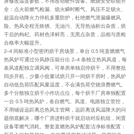
屏修改温度参数，不用改动硬件设备。燃烧安全联锁齐
全：点火前燃气检漏、熄火瞬时断气、风压不足锁火、
超温自动降火力停机多重防护，杜绝燃气泄漏爆燃风
险。热风全程无铁锈、无油污、无导热油析出杂质，烘
干后的枸杞、药材色泽鲜亮，无黑点杂质，品相与质检
合格率大幅提升。
2–4 间标准小型密闭烘干房场景，单台 0.5 吨直燃燃气
热风炉可通过分风静压箱分出 2–4 条独立热风风道，每
条风道配独立调风阀，可单房单独启停烘干，不用整批
同步开机，少量小批量试烘只开一间烘干房时，热风炉
自动低负荷匹配风量温度，不会满负荷空烧浪费燃气。
多个分散独立烘干小作坊点位，每个烘干厂房单独配置
一台 0.5 吨热风炉，各自燃气、风道、电路独立管控，
不用铺设远距离总热风主管网，远距离送风温降大的问
题彻底解决，哪个厂房进料烘干就启动对应机组，闲置
设备零燃气消耗。整套直燃热风炉配套洁净标准配置：