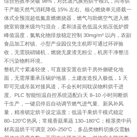
综合热效率突破 98%，对比蒸汽换热烘干模式，同等烘
干产能天然气消耗降低 15% 左右。核心燃烧单元搭载一
体式全预混超低氮直燃燃烧器，燃气与助燃空气进入燃
烧室前微米级均匀混合，柔和淡蓝色低温火焰压低炉膛
峰值温度，氮氧化物排放稳定控制 30mg/m³ 以内，农副
食品加工村镇、小型产业园仅凭主机即可通过环评验
收，无需脱硝辅机，燃烧无废渣无粉尘，机房干净整洁
不污染物料环境。
整机尺寸紧凑轻便，可直接安置在烘干房外侧硬化地
面，无需厚重承压锅炉地基，土建改造投入极低，1 天
即可完成吊装对接风道，不会长时间耽误物料烘干进
度。PLC 智能恒温自控系统适配白天 8–10 小时间断烘
干生产，一键启停后自动调节燃气进气量、新风补风
量，精准锁定烘干设定温度；低温干果烘干模式稳定
80–120℃热风；常规香菇果蔬 130–180℃；根茎类中药
材高温烘干可调至 200–250℃，多品类物料切换仅需触