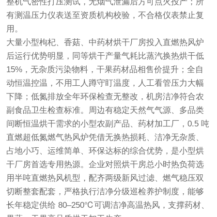
整机气密性打压测试，无烟气泄漏后方可点火投产；所
有测温压力仪表送至资质机构校验，不合格仪表禁止复
用。
大量小型枸杞、香菇、中药材烘干厂房投入直燃热风炉
后运行优势明显，同等烘干产量气耗比蒸汽换热烘干低
15%，无杂质污染物料，干果药材品相售价提升；全自
动恒温控温，不用工人蹲守盯温度，人工看管压力大幅
下降；低氮排放全年环保检查无整改，机房洁净符合农
副食品卫生检查标准。周边有稳定天然气气源、多品类
间断恒温烘干需求的小型农副产品、药材加工厂，0.5 吨
直燃超低氮燃气热风炉凭借无换热损耗、洁净无杂质、
占地小巧、运维简单、环保达标的综合优势，是小型烘
干厂房首选专用热源。企业对照烘干房总小时热负荷选
用半吨直燃热风机型，配齐两级新风过滤、燃气稳压双
切断整套配套，严格执行洁净分级巡检养护制度，能够
长年稳定供给 80–250℃可调洁净高温热风，支撑药材、