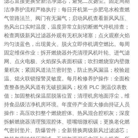
滤芯直接更换全新洁净滤芯，避免二次扬尘。固定周期
洁净养护流程严格执行：每日开机第一步肥皂水检查燃
气管路法兰、阀门有无漏气；启动风机查看新风风压、
热风出口实时温度，温度异常立刻切断燃气停机排查；
检查两级新风过滤器外观有无积灰堵塞；点火观察火焰
均匀淡蓝色，出现黄火、脱火立即停机调空燃比。每周
固定维保作业：拆开燃烧器外壳清理风机叶轮、进气滤
网、点火电极、火焰探头表面积碳；吹扫燃烧室内壁微
量积灰；紧固风道法兰密封垫，防止热风漏温；校验超
温、熄火联锁报警灵敏度。每月检修养护操作：全面检
查整条热风风道有无破损漏风；校准 PLC 测温仪表数
值；加固整机保温层脱落位置；清理机房地面浮尘，维
持食品级洁净机房环境。年度停产全面大修由持证人员
操作：高压吹扫整个燃烧腔体、热风混合腔积灰；深度
拆解燃烧器清理预混腔体、喷嘴细微积碳；更换老化燃
气密封垫片、防爆管件；全新替换两级新风过滤滤芯；