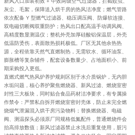
新风入口加装初效 + 中效两级空气过滤器，拦截蚊虫、
灰尘、毛絮，保障送入烘干房的热风洁净度；燃气管路
依次配备 Y 型燃气过滤器、稳压调压阀、防爆软连接、
双电磁切断阀双重防护；热风出口配高温手动调风阀、
高精度数显测温仪；整机外壳加厚硅酸铝保温层，外壳
低温防烫伤，表面散热损耗极低。厂区无其他余热热
源，全程依靠天然气直燃制热，无需软水、循环油泵、
膨胀槽等复杂辅件，配套设备数量少、占地面积小、前
期采购投入更低。
直燃式燃气热风炉养护规则区别于水介质锅炉，无内胆
水垢问题，核心养护聚焦燃烧器、新风过滤、燃烧室密
封性三大板块，同时贴合食品药材洁净要求，有专属操
作禁令：严禁私自拆开燃烧室密封壳体，防止未完全燃
烧烟气泄漏混入烘干房污染物料；替换燃烧器、电磁
阀、测温探头必须原厂同规格低氮配件，普通燃烧件会
抬高排放数值；新风过滤器禁止水洗后重复使用，脏污