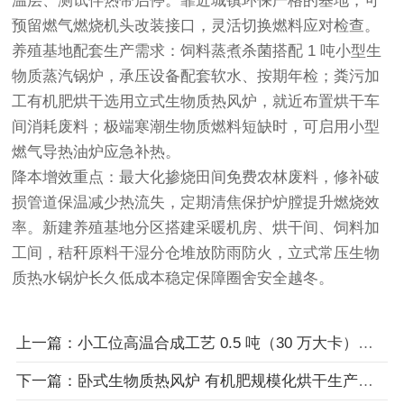
温层、测试伴热带启停。靠近城镇环保严格的基地，可
预留燃气燃烧机头改装接口，灵活切换燃料应对检查。
养殖基地配套生产需求：饲料蒸煮杀菌搭配 1 吨小型生
物质蒸汽锅炉，承压设备配套软水、按期年检；粪污加
工有机肥烘干选用立式生物质热风炉，就近布置烘干车
间消耗废料；极端寒潮生物质燃料短缺时，可启用小型
燃气导热油炉应急补热。
降本增效重点：最大化掺烧田间免费农林废料，修补破
损管道保温减少热流失，定期清焦保护炉膛提升燃烧效
率。新建养殖基地分区搭建采暖机房、烘干间、饲料加
工间，秸秆原料干湿分仓堆放防雨防火，立式常压生物
质热水锅炉长久低成本稳定保障圈舍安全越冬。
上一篇：小工位高温合成工艺 0.5 吨（30 万大卡）防爆电导热油锅炉安全供热指南
下一篇：卧式生物质热风炉 有机肥规模化烘干生产线供热方案