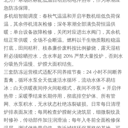
北方严寒场区标配低温自动启动电伴热带，作为寒潮应
急防冻保障。
多机组智能调度：春秋气温温和开启半数机组低负荷保
温，其余停机清灰检修；深冬寒潮全部满负荷恒温供
暖；单台设备故障检修，关闭对应进出水阀门，其余机
组正常供暖，全场不会断温。燃料以干生物质颗粒稳温
打底，田间秸秆、枝条廉价废料按比例掺烧，露天湿秸
秆必须晾晒控水，含水率超 20% 严禁大量投炉，否则水
分吸热升温慢、炉膛大面积结焦。
三套防冻运营模式适配不同养殖节奏：24 小时不间断养
畜禽，循环水泵全天低速活水循环，流动水体不易结
冰；白天供暖夜间停火间歇模式，夜间不停泵 + 开启伴
热带；采暖季结束长期停用，彻底排空炉体、所有管
网、水泵积水，无水状态杜绝冻裂破损。日常每日清理
炉排表面灰渣；每周检查炉膛耐火浇筑层，细微裂纹及
时修补，传动部件加注润滑油；每年入冬前全面检修保