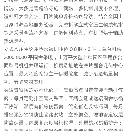
远端圈舍温度低、炉膛频繁裂耐火层、燃料浪费严重等
情况，大多是管路防冻施工简陋、多机组调度不合理、
湿秸秆大量入炉、日常简单养护省略导致。结合全国上
百家种养基地服务经验，完整拆解立式常压生物质热水
锅炉采暖全流程方案，讲解饲料蒸煮、有机肥烘干辅助
热源选型。
立式常压生物质热水锅炉吨位 0.8 吨 - 3 吨，单台可供
3000-8000 平圈舍采暖，上万平大型养殖园区采用多台
同型号机组并联运行。机房选址放在整片圈舍几何中心
位置，最大程度缩短主干供暖管道，减少沿途热量损
耗、节省管材费用。
采暖管道防冻标准化施工：管道高点固定安装自动排气
阀，每月定期排空管内积气，气堵会造成远端圈舍水循
环停滞、温度偏低冻伤畜禽；管道低点设排污阀，每月
排出泥沙铁锈防止管路淤堵。室外架空、埋地管道双层
防腐保温，内层高密度岩棉锁温，外层防水防晒护壳；