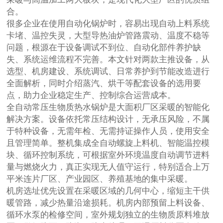
合。
很多企业在使用自动化锅炉时，容易出现自动上料系统
卡堵、温控失灵，大型导热油炉管路震动、温度不稳等
问题，根源在于设备调试不到位、自动化部件养护缺
失、系统运维流程不完善。本文针对两款主推设备，从
选型、机房建设、系统调试、日常养护到节能改造进行
全面解析，同时介绍蒸汽、烘干等配套设备的选用要
点，助力企业稳定生产、控制综合运营成本。
全自动常压生物质热水锅炉是大面积厂区采暖的智能化
解决方案。设备依托常压结构设计，无承压风险，不属
于特种设备，无需年检、无需持证操作人员，使用安全
且管理简单。整机集成全自动螺旋上料机、智能温控模
块、循环控制系统，可根据室外环境温度自动调节进料
量与燃烧火力，真正实现无人值守运行，特别适合上万
平米连片厂区、产业园区、养殖基地的集中采暖。
机房选址优先设置在采暖区域的几何中心，缩短主干供
暖管路，减少热量沿途损耗。机房内部预留上料设备、
循环水泵的检修空间，室外规划独立的生物质原料堆放