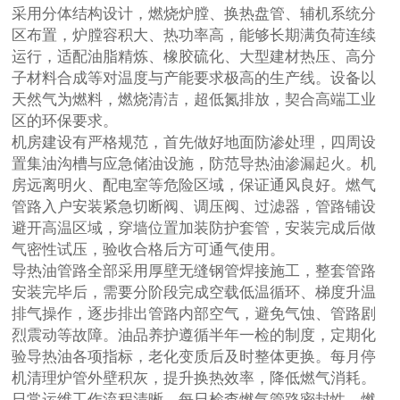
采用分体结构设计，燃烧炉膛、换热盘管、辅机系统分
区布置，炉膛容积大、热功率高，能够长期满负荷连续
运行，适配油脂精炼、橡胶硫化、大型建材热压、高分
子材料合成等对温度与产能要求极高的生产线。设备以
天然气为燃料，燃烧清洁，超低氮排放，契合高端工业
区的环保要求。
机房建设有严格规范，首先做好地面防渗处理，四周设
置集油沟槽与应急储油设施，防范导热油渗漏起火。机
房远离明火、配电室等危险区域，保证通风良好。燃气
管路入户安装紧急切断阀、调压阀、过滤器，管路铺设
避开高温区域，穿墙位置加装防护套管，安装完成后做
气密性试压，验收合格后方可通气使用。
导热油管路全部采用厚壁无缝钢管焊接施工，整套管路
安装完毕后，需要分阶段完成空载低温循环、梯度升温
排气操作，逐步排出管路内部空气，避免气蚀、管路剧
烈震动等故障。油品养护遵循半年一检的制度，定期化
验导热油各项指标，老化变质后及时整体更换。每月停
机清理炉管外壁积灰，提升换热效率，降低燃气消耗。
日常运维工作流程清晰，每日检查燃气管路密封性、燃