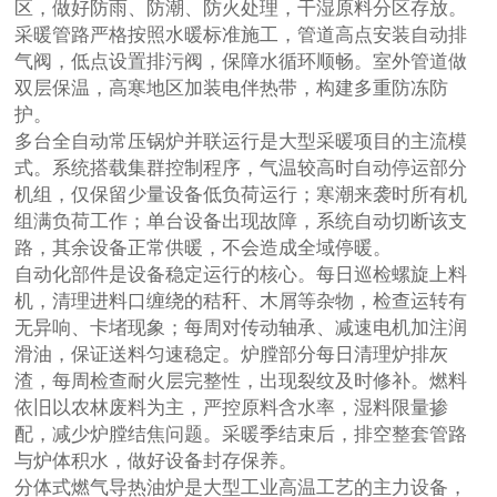
区，做好防雨、防潮、防火处理，干湿原料分区存放。
采暖管路严格按照水暖标准施工，管道高点安装自动排
气阀，低点设置排污阀，保障水循环顺畅。室外管道做
双层保温，高寒地区加装电伴热带，构建多重防冻防
护。
多台全自动常压锅炉并联运行是大型采暖项目的主流模
式。系统搭载集群控制程序，气温较高时自动停运部分
机组，仅保留少量设备低负荷运行；寒潮来袭时所有机
组满负荷工作；单台设备出现故障，系统自动切断该支
路，其余设备正常供暖，不会造成全域停暖。
自动化部件是设备稳定运行的核心。每日巡检螺旋上料
机，清理进料口缠绕的秸秆、木屑等杂物，检查运转有
无异响、卡堵现象；每周对传动轴承、减速电机加注润
滑油，保证送料匀速稳定。炉膛部分每日清理炉排灰
渣，每周检查耐火层完整性，出现裂纹及时修补。燃料
依旧以农林废料为主，严控原料含水率，湿料限量掺
配，减少炉膛结焦问题。采暖季结束后，排空整套管路
与炉体积水，做好设备封存保养。
分体式燃气导热油炉是大型工业高温工艺的主力设备，