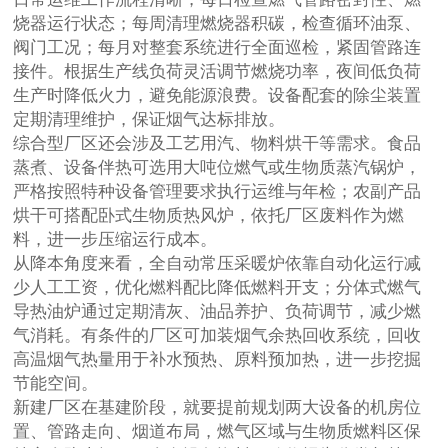
烧器运行状态；每周清理燃烧器积碳，检查循环油泵、
阀门工况；每月对整套系统进行全面巡检，紧固管路连
接件。根据生产线负荷灵活调节燃烧功率，夜间低负荷
生产时降低火力，避免能源浪费。设备配套的除尘装置
定期清理维护，保证烟气达标排放。
综合型厂区还会涉及工艺用汽、物料烘干等需求。食品
蒸煮、设备伴热可选用大吨位燃气或生物质蒸汽锅炉，
严格按照特种设备管理要求执行运维与年检；农副产品
烘干可搭配卧式生物质热风炉，依托厂区废料作为燃
料，进一步压缩运行成本。
从降本角度来看，全自动常压采暖炉依靠自动化运行减
少人工工资，优化燃料配比降低燃料开支；分体式燃气
导热油炉通过定期清灰、油品养护、负荷调节，减少燃
气消耗。有条件的厂区可加装烟气余热回收系统，回收
高温烟气热量用于补水预热、原料预加热，进一步挖掘
节能空间。
新建厂区在基建阶段，就要提前规划两大设备的机房位
置、管路走向、烟道布局，燃气区域与生物质燃料区保