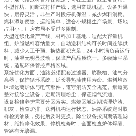
小型作坊、间断式打样产线，选用常规机型。设备升温
快，启停灵活，非生产时段停机保温，减少燃料消耗。
燃料添加便捷，运维简单，适合小规模生产场景。场地
占用小，厂房布局不受过多限制。
大型连续化量产产线、材料加工基地，适配大容量机
组。炉膛燃料容纳量大，自动送料结构可长时间连续供
料，减少人工干预。换热面积充足，24 小时满负荷运行
时，油温无明显波动，保障产品品质统一。多级除尘系
统，适配环保管控严格区域。
系统优化方面，油路必须配套过滤器、膨胀槽、油气分
离器，保护循环系统，延长导热油使用寿命。燃料堆放
区域远离炉体与电气部件，遵守消防安全规范。烟道完
整对接除尘设备，定期清理粉尘，保证烟气流通。
设备检修养护需要分区落实。燃烧区域定期清理炉渣、
积灰，检查炉排、送料机构运行状态。油路系统定时取
样检测油质，劣化后及时更换。除尘设备按周期清理滤
材，维持净化效果。停机检修时，全面检查炉体焊缝、
管路有无渗漏。