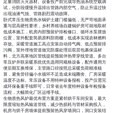
足量消防灭火器材。设备投产前完成导热油系统空载调
试，分阶段缓慢升温排出管路内部空气，防止升温过快
出现油液气蚀、管路剧烈震动故障。
卧式常压生物质热水锅炉土建门槛偏低，无严苛地面承
重与层高硬性要求，乡村养殖场自建锅炉房可就地取材
低成本施工，机房内部预留炉排检修口、循环水泵摆放
位置，室外配套简易原料防雨棚，低成本实现农林燃料
存放。采暖管道施工高点安装自动排气阀、低点预留排
污阀，室外埋地管道做完防腐处理后双层包裹保温材
料，北方高寒地区管线提前预留伴热带穿线管道。多台
常压炉并联采暖系统优先选用同规格设备，配件通用方
便后期互换维保，主管路口径按照总采暖负荷精准核
算，避免管径偏小水循环不足造成末端圈舍、厂房采暖
温度不达标。常压设备不用特种设备报检，投产仅需完
成环保备案手续即可，日常省去年度特种设备年检报备
流程，大幅简化厂区运维手续。
生物质热风炉最优布置方案是紧邻烘干车间安装，最大
限度缩短热风输送管线，减少热损耗与管材采购投入，
机房与烘干房墙体提前预留热风穿墙洞口，洞口安装结