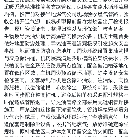
采暖系统精准核算各支路管径，保障各支路水循环流量
均衡。投产前对接当地燃气公司现场验收燃气管路，验
收合格开通气源，低氮机型提前留存燃烧器出厂检测报
告、原厂资质证书，整理归档以备环保部门核查备案。
生物质导热油炉属于高温密闭换热设备，机房土建首要
做好地面防渗处理，导热油高温渗漏极易引发起火安全
事故，地面铺设防渗耐磨地坪，周边环绕设置集油沟槽
与应急储油桶。机房层高满足膨胀槽高位架设要求，膨
胀槽安装在全系统管路最高点位置，配套储油槽落地布
置在低位区域，主机周边预留循环油泵、除尘设备安装
检修空间。全套标配辅机包含循环油泵、注油泵、高位
膨胀槽、低位储油槽、布袋除尘、系统冷却器，采购主
机时同步配齐整套辅机，避免后期单独采购配件规格不
匹配造成管路返工。导热油管路全部采用无缝钢管焊接
施工，严禁丝扣连接留下渗漏隐患，管路焊接完毕后分
段气密性试压，空载低温循环试运行排查渗漏点位。烟
道配套定制除尘设备，依据当地废气排放标准确定除尘
规格，原料堆放区与炉体之间预留安全防火间距，配套