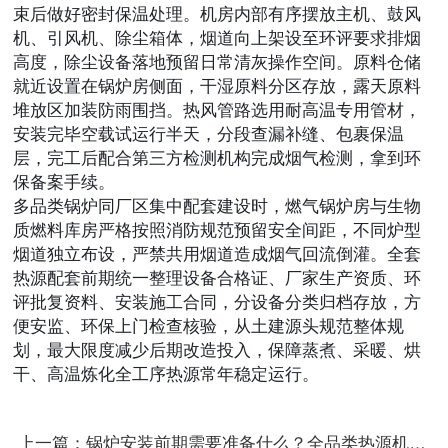
束后做好密封保温处理。机房内部有序摆放主机、鼓风
机、引风机、除尘箱体，烟道向上架设至环评要求排烟
高度，除尘设备落地预留日常清灰操作空间。原料仓储
就近设置在锅炉房侧面，干湿原料分区存放，露天原料
堆放区加装防雨围挡。热风管路选用耐高温专用管材，
安装完毕空载试运行半天，分段查漏补缝、包裹保温
层，完工后配合第三方检测机构完成烟气检测，拿到环
保备案手续。
多品类锅炉同厂区集中配套建设时，燃气锅炉房与生物
质燃料库房严格按照消防规范预留安全间距，不同炉型
烟道独立布设，严禁共用烟道造成烟气回流倒灌。全套
热源配套前期统一整理设备合格证、厂家生产资质、环
评批复资料、安装施工合同，分设备分类归档存放，方
便安监、环保上门检查核验，从土建源头规范整体规
划，最大限度减少后期改造投入，保障蒸煮、采暖、烘
干、高温炼化全工序热源常年稳定运行。
上一篇：锅炉安装前期需要准备什么？全品类热源机房建设配套细则