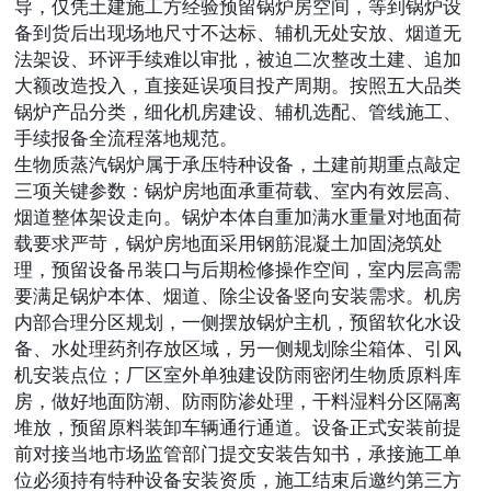
导，仅凭土建施工方经验预留锅炉房空间，等到锅炉设
备到货后出现场地尺寸不达标、辅机无处安放、烟道无
法架设、环评手续难以审批，被迫二次整改土建、追加
大额改造投入，直接延误项目投产周期。按照五大品类
锅炉产品分类，细化机房建设、辅机选配、管线施工、
手续报备全流程落地规范。
生物质蒸汽锅炉属于承压特种设备，土建前期重点敲定
三项关键参数：锅炉房地面承重荷载、室内有效层高、
烟道整体架设走向。锅炉本体自重加满水重量对地面荷
载要求严苛，锅炉房地面采用钢筋混凝土加固浇筑处
理，预留设备吊装口与后期检修操作空间，室内层高需
要满足锅炉本体、烟道、除尘设备竖向安装需求。机房
内部合理分区规划，一侧摆放锅炉主机，预留软化水设
备、水处理药剂存放区域，另一侧规划除尘箱体、引风
机安装点位；厂区室外单独建设防雨密闭生物质原料库
房，做好地面防潮、防雨防渗处理，干料湿料分区隔离
堆放，预留原料装卸车辆通行通道。设备正式安装前提
前对接当地市场监管部门提交安装告知书，承接施工单
位必须持有特种设备安装资质，施工结束后邀约第三方