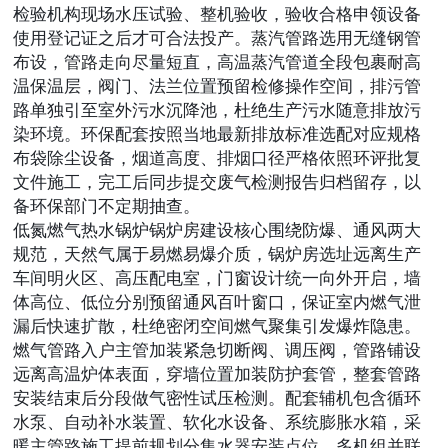
检验机构现场水压试验、整机验收，验收合格申领设备
使用登记证之后才可合法投产。蒸汽管路选用无缝钢管
布设，管路走向尽量短直，高温蒸汽管道全段包裹耐高
温保温层，阀门、法兰位置预留检修操作空间，排污管
路单独引至室外污水沉降池，杜绝生产污水随意排放污
染环境。环保配套按照当地最新排放标准选配对应规格
布袋除尘设备，烟道高度、排烟口径严格依照环评批复
文件施工，完工后同步提交废气检测报告归档留存，以
备环保部门不定期抽查。
低氮燃气热水锅炉锅炉房建设核心围绕防爆、通风两大
规范，天然气属于易燃易爆介质，锅炉房选址远离生产
车间明火区、高压配电室，门窗设计统一向外开启，墙
体高位、低位分别预留通风百叶窗口，保证室内燃气泄
漏后快速扩散，杜绝密闭空间燃气聚集引发爆炸隐患。
燃气管路入户主管加装紧急切断阀、调压阀，管路铺设
远离高温炉体表面，穿墙位置加装防护套管，整套管路
安装结束后分段做气密性试压检测。配套辅机包含循环
水泵、自动补水装置、软化水设备、系统膨胀水箱，采
暖主管路施工提前规划分集水器安装点位，多机组并联