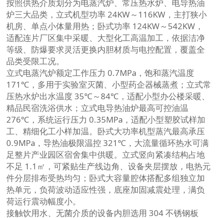
按照供热介质划分为电蒸汽炉、常压热水炉、电导热油
炉三大品类，立式机型功率 24KW～116KW，主打狭小
机房、单点小体量用热；卧式功率 124KW～542KW，
适配连片厂区集中采暖、大型化工高温加工，依据洁净
等级、防爆要求灵活更换内胆材质与电控配置，覆盖全
品类受限工况。
立式电蒸汽炉额定工作压力 0.7MPa，饱和蒸汽温度
171℃，多用于实验室灭菌、小型药企器械蒸煮；立式常
压热水炉出水温度 35℃～84℃，适配小型办公楼采暖、
精品民宿洗浴供水；立式电导热油炉最高可控油温
276℃，系统运行压力 0.35MPa，适配小型塑胶试样加
工、精细化工小样加温。卧式大功率机型蒸汽最高承压
0.9MPa，导热油极限温控 321℃，大流量循环热水可满
足整片产业园区宿舍集中供暖。立式竖向紧凑结构占地
不足 1.1㎡，可紧贴生产线边角、设备夹层摆放，电热元
件分层排布受热均匀；卧式大容量腔体搭配多组独立加
热单元，负荷波动适应性强，底座加固减震处理，满负
荷运行震动幅度小。
接触饮用水、无菌介质的设备内胆选用 304 不锈钢板