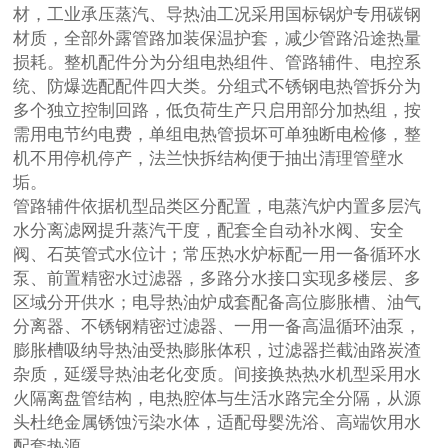
材，工业承压蒸汽、导热油工况采用国标锅炉专用碳钢
材质，全部外露管路加装保温护套，减少管路沿途热量
损耗。整机配件分为分组电热组件、管路辅件、电控系
统、防爆选配配件四大类。分组式不锈钢电热管拆分为
多个独立控制回路，低负荷生产只启用部分加热组，按
需用电节约电费，单组电热管损坏可单独断电检修，整
机不用停机停产，法兰快拆结构便于抽出清理管壁水
垢。
管路辅件依据机型品类区分配置，电蒸汽炉内置多层汽
水分离滤网提升蒸汽干度，配套全自动补水阀、安全
阀、石英管式水位计；常压热水炉标配一用一备循环水
泵、前置精密水过滤器，多路分水接口实现多楼层、多
区域分开供水；电导热油炉成套配备高位膨胀槽、油气
分离器、不锈钢精密过滤器、一用一备高温循环油泵，
膨胀槽吸纳导热油受热膨胀体积，过滤器拦截油路炭渣
杂质，延缓导热油老化变质。间接换热热水机型采用水
火隔离盘管结构，电热腔体与生活水路完全分隔，从源
头杜绝金属锈蚀污染水体，适配母婴洗浴、高端饮用水
配套热源。