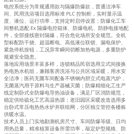
电控系统分为常规通用款与隔爆防爆款，普通洁净车
间、民用洗浴项目选用标准 PLC 控制柜，实时显示温
度、液位、运行功率，支持定时启停设置；防爆化工车
间整机选配 Ex 隔爆电控箱体、防爆电机、防静电接地配
件，全部接线密封隔爆，符合危化场所安全规范。全机
型标配防干烧、超温断电、高低液位联锁、漏电保护、
紧急停机按钮，工况异常瞬间切断加热电源，多重防护
规避安全隐患。
落地应用场景丰富多样，连锁精品民宿选用立式间接换
热电热水机组，兼顾客房洗浴与公共区域采暖，用水安
全洁净；医药无菌车间配备不锈钢内胆立式电蒸汽炉，
无菌蒸汽用于原料与生产器械灭菌；防爆精细化工生产
线定制卧式全防爆电导热油设备，满足厂区消防规范，
稳定供给硫化工艺高温热源；老旧园区采暖改造选用多
台卧式常压电热热水炉并联组网，分区独立管控各楼栋
供暖水温。
技术人员上门实地勘测机房尺寸、车间防爆等级、日均
用热总量，精准核算设备所需功率，敲定炉型规格、防