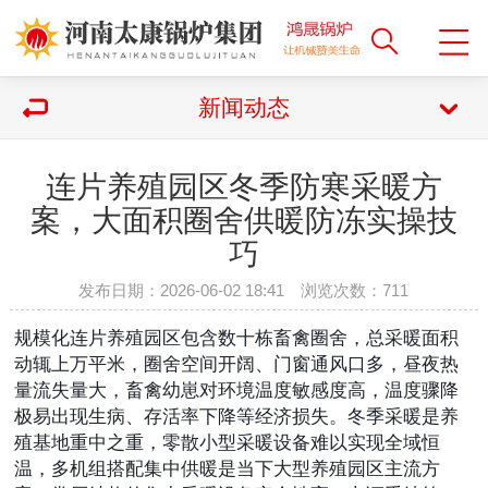
新闻动态
连片养殖园区冬季防寒采暖方
案，大面积圈舍供暖防冻实操技
巧
发布日期：2026-06-02 18:41 浏览次数：
711
规模化连片养殖园区包含数十栋畜禽圈舍，总采暖面积
动辄上万平米，圈舍空间开阔、门窗通风口多，昼夜热
量流失量大，畜禽幼崽对环境温度敏感度高，温度骤降
极易出现生病、存活率下降等经济损失。冬季采暖是养
殖基地重中之重，零散小型采暖设备难以实现全域恒
温，多机组搭配集中供暖是当下大型养殖园区主流方