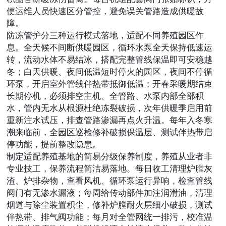
便运维人员快速区分管控，避免误关管路造成供暖故
障。
防冻管护分三种运行模式落地，适配不同养殖园区作
息。全天候不间断供暖园区，循环水泵全天保持低速运
转，流动水体不易结冰，搭配完整管线保温即可安稳越
冬；白天供暖、夜间低温短时停火的园区，夜间不停循
环泵，开启室外管线伴热带抵御低温；开春采暖期结束
长期停机，必须排空主机、全管路、水泵内部全部积
水，管内无水从根源杜绝冻裂破损，次年供暖季启用前
重新注水试压，排查管路渗漏再点火升温。每年入冬寒
潮来临前，全园区巡检修补破损保温层、测试伴热带启
停功能，提前整改隐患。
制定适配养殖基地的简易分级保养制度，养殖从业者非
专业技工，保养流程简洁易落地。每日收工清理炉膛灰
渣、炉排杂物，查看风机、循环泵运行异响，检查管线
阀门有无渗水漏液；每周给传动部件加注润滑油，清理
烟道与除尘装置积尘，修补炉膛耐火层细小破损，测试
伴热带、排气阀功能；每月对全管网统一排污，校准温