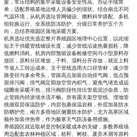
案，常压结构的集中采暖设备安全性高、办证手续简
单，适配养殖基地运维人员偏少的现状。结合南北不同
气温环境，从机房选址管网铺设、燃料科学搭配、多机
组轮换运行、全系统防冻防护、分级日常养护五个方
向，总结养殖园区落地采暖方案。
机房选址优先选定整片养殖园区地理中心位置，以此缩
短主干供暖管线铺设长度，减少管线沿途热量损耗，降
低燃料消耗。机房内部预留设备检修空间与小型原料存
放区，原料分区堆放，干料、湿料分开存放，就近上料
节省人工转运成本。主干管线选用大口径管材，减少管
路变径与多余弯头，管路高点加装自动排气阀，低点预
留排污阀，排气阀定期放空管内积气，避免气堵造成远
端圈舍采暖不热，排污阀阶段性排出管底泥沙杂质，防
止管路内径淤堵水流不畅。所有露天架空管线、埋地管
线做双层保温防护，内层包裹保温岩棉，外层加装防水
防晒护壳，南方多雨地区侧重防水防护，北方高寒区域
额外加装伴热带，作为极寒天气防冻备用措施。
养殖园区就近取材是控制采暖成本的关键，多数养殖场
周边配套农林种植区域，秸秆、树枝、废弃木屑等原料