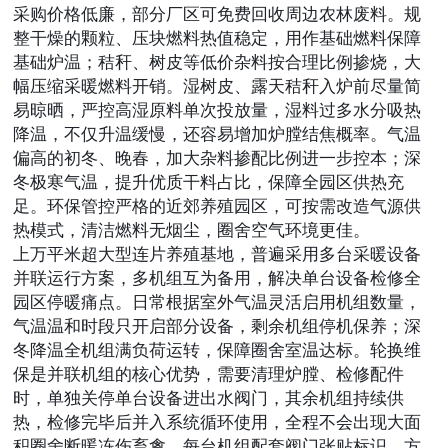
采购价格低廉，部分厂区可免费回收周边农林废料。规
整干燥的颗粒、压块燃料热值稳定，用作基础燃料保障
基础炉温；秸秆、树皮等低价杂料按合理比例掺烧，大
幅压缩采暖燃料开销。湿树皮、露天秸秆入炉前尽量简
易晾晒，严控高湿原料单次投放量，湿料过多水分吸热
降温，不仅升温缓慢，还容易增加炉膛结焦概率。气温
偏高的初冬、晚春，加大杂料掺配比例进一步控本；深
冬极寒气温，提升优质干料占比，保障全园区供热充
足。环保管控严格的近郊养殖园区，可按需改造气源供
热模式，清洁燃料无烟尘，圈舍空气环境更佳。
上万平米超大型连片养殖基地，普遍采用多台采暖设备
并联运行方案，多机组互为备用，解决单台设备检修全
园区停暖痛点。日常根据室外气温灵活启用机组数量，
气温温和时段只开启部分设备，剩余机组停机保养；深
冬降温全机组满负荷运转，保障圈舍室温达标。轮换维
保是并联机组的核心优势，需要清理炉膛、检修配件
时，单独关停单台设备进出水阀门，其余机组持续供
热，检修完毕后并入系统循环使用，全程不会出现大面
积圈舍断暖冻伤畜禽。每台机组配套阀门张贴标识，方