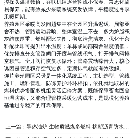
控探头温度数值，并联机组逐台轮流小保养。常态化简
易保养，能有效减少采暖系统突发故障，平稳度过冬季
采暖周期。
养殖园区采暖高发问题集中在全园区升温迟缓、局部圈
舍不热、管路震动异响。整体室温上不去，多为炉膛积
灰结焦厚重、燃料配比失衡，彻底清焦清灰、优化干杂
料配比即可提升出水温度；单栋或局部圈舍温度偏低，
优先排查分支管路阀门开度与管线积气，打开排气阀排
空积气、全开阀门恢复水循环；管路震动噪音大，核心
诱因是管道积存空气过多，定期排气就能有效缓解。
连片养殖园区采暖是一体化系统工程，主机选型、管线
施工、燃料管理、防冻养护环环相扣，依托就地取材的
燃料优势搭配多机组灵活启停方案，既能保障畜禽圈舍
恒温防寒，又能合理管控采暖运营成本，是规模化养殖
基地过冬稳产的可靠保障。
上一篇：导热油炉 生物质燃煤多燃料 橡塑沥青防水材料高温加热设备