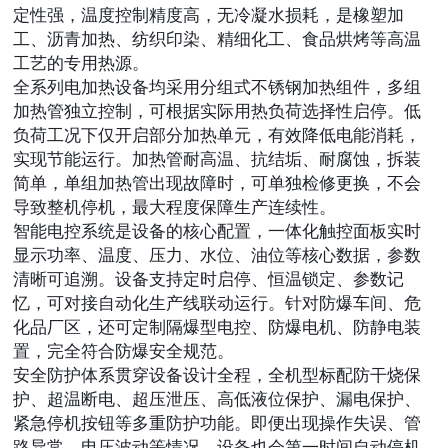
定性强，温度控制精度高，无冷凝水损耗，是橡塑加
工、沥青加热、纺织印染、精细化工、食品烘烤等高温
工艺的专用热源。
全系列电加热设备均采用
分组式不锈钢加热组件
，多组
加热管独立控制，可根据实际用热负荷选择性启停。低
负荷工况下仅开启部分加热单元，有效降低电能消耗，
实现节能运行。加热管耐高温、抗结垢、耐腐蚀，拆装
简单，单组加热管出现故障时，可单独检修更换，不会
导致整机停机，最大程度保障生产连续性。
智能电控系统是设备的核心配置，一体化触控面板实时
显示功率、温度、压力、水位、油位等核心数据，参数
清晰可追溯。设备支持定时启停、恒温锁定、参数记
忆，可对接自动化生产线联动运行。针对防爆车间、危
化品厂区，还可定制隔爆型电控、防爆电机、防静电装
置，完全符合防爆安全规范。
安全防护体系贯穿设备设计全程，全机型标配防干烧保
护、超温断电、超压泄压、高低液位保护、漏电保护、
紧急停机按钮等多重防护功能。即便出现操作失误、管
路异常、电压波动等情况，设备也会第一时间自动停机