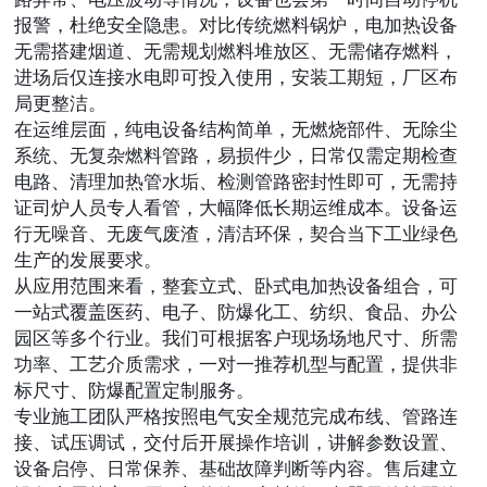
报警，杜绝安全隐患。对比传统燃料锅炉，电加热设备
无需搭建烟道、无需规划燃料堆放区、无需储存燃料，
进场后仅连接水电即可投入使用，安装工期短，厂区布
局更整洁。
在运维层面，纯电设备结构简单，无燃烧部件、无除尘
系统、无复杂燃料管路，易损件少，日常仅需定期检查
电路、清理加热管水垢、检测管路密封性即可，无需持
证司炉人员专人看管，大幅降低长期运维成本。设备运
行无噪音、无废气废渣，清洁环保，契合当下工业绿色
生产的发展要求。
从应用范围来看，整套立式、卧式电加热设备组合，可
一站式覆盖医药、电子、防爆化工、纺织、食品、办公
园区等多个行业。我们可根据客户现场场地尺寸、所需
功率、工艺介质需求，一对一推荐机型与配置，提供非
标尺寸、防爆配置定制服务。
专业施工团队严格按照电气安全规范完成布线、管路连
接、试压调试，交付后开展操作培训，讲解参数设置、
设备启停、日常保养、基础故障判断等内容。售后建立