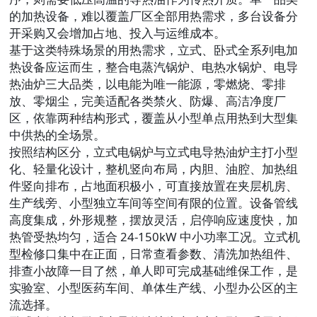
的加热设备，难以覆盖厂区全部用热需求，多台设备分
开采购又会增加占地、投入与运维成本。
基于这类特殊场景的用热需求，
立式、卧式全系列电加
热设备
应运而生，整合电蒸汽锅炉、电热水锅炉、电导
热油炉三大品类，以电能为唯一能源，零燃烧、零排
放、零烟尘，完美适配各类禁火、防爆、高洁净度厂
区，依靠两种结构形式，覆盖从小型单点用热到大型集
中供热的全场景。
按照结构区分，
立式电锅炉与立式电导热油炉
主打小型
化、轻量化设计，整机竖向布局，内胆、油腔、加热组
件竖向排布，占地面积极小，可直接放置在夹层机房、
生产线旁、小型独立车间等空间有限的位置。设备管线
高度集成，外形规整，摆放灵活，启停响应速度快，加
热管受热均匀，适合 24-150kW 中小功率工况。立式机
型检修口集中在正面，日常查看参数、清洗加热组件、
排查小故障一目了然，单人即可完成基础维保工作，是
实验室、小型医药车间、单体生产线、小型办公区的主
流选择。