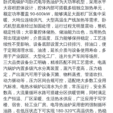
卧式电锅炉与卧式电导热油炉
为大功率机型，采用水平
大容积腔体设计，腔体内部可搭载多组独立加热单元，
额定功率覆盖 90-600kW，能够满足大面积厂区集中采
暖、大吨位连续供汽、大型高温生产线加热等需求。卧
式机型底座经过加固处理，运行过程无明显震动，整机
稳定性强；大容量腔体储热、储油能力出色，当用热负
荷出现波动时，介质温度、压力能够保持稳定，工艺连
续性不受影响。设备底部设置大口径排污、排油口，便
于定期清理水垢、油渣，延长介质与设备使用寿命，多
用于产业园区、大型化工厂、连片生产车间等场所。
三大品类设备分工明确，精准匹配不同工艺需求。
电蒸
汽锅炉
内置多级汽水分离装置，蒸汽干度高，压力稳
定，产出蒸汽可用于设备灭菌、物料蒸煮、管道吹扫、
动力驱动等，压力区间合规可控，适配绝大多数工业用
汽标准。
电热水锅炉
以清水为介质，常压运行，安全系
数高，大流量循环水路可搭建分区供暖管网，同时满足
生产恒温、厂区采暖、生活热水供应，广泛应用于写字
楼、宿舍、轻工业厂房。
电导热油炉
采用密闭强制循环
油路，在低压状态下可实现 180-320℃高温供热，热稳