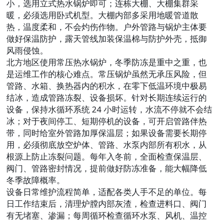
小，选用立式热水锅炉即可；连栋大棚、大棚集群采
暖，必须选用卧式机型。大棚内部多采用地暖管道散
热，温度柔和，不会灼伤作物。户外管路与锅炉主体要
做好保温防护，露天管线加装保温棉与防护外壳，抵御
风雨侵蚀。
北方地区使用常压热水锅炉，冬季防冻是重中之重，也
是运维工作的核心难点。常压锅炉虽然无承压风险，但
管路、水箱、换热器内的积水，在零下低温环境中极易
结冰，造成管路冻裂、设备损坏。针对长期连续运行的
设备，保持水循环系统 24 小时运转，水流不停就不会结
冰；对于夜间停工、短期停机的设备，可开启管路伴热
带，同时给室外管路加厚保温层；如果设备需要长期停
用，必须彻底放空炉体、管路、水泵内部所有积水，从
根源上防止冻裂问题。每年入冬前，全面检查保温层、
阀门、管路密封情况，提前做好防冻准备，能大幅降低
冬季故障概率。
设备日常维护流程简单，适配各类人手不足的单位。每
日工作结束后，清理炉膛内部灰渣，检查进料口、阀门
有无堵塞、渗漏；每周循环检查循环水泵、风机、温控