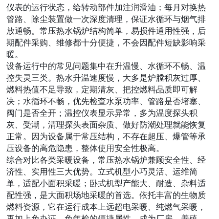
仪表的运行状态，给转动部件加注润滑油；每月对换热
管路、除尘装置做一次深度清理，保证水循环与烟气排
放通畅。常压热水锅炉结构简单，易损件通用性强，后
期配件采购、维修都十分便捷，不会因配件短缺影响采
暖。
设备运行中的常见问题集中在升温慢、水循环不畅、温
控失灵三类。热水升温速度慢，大多是炉膛积灰过厚、
燃料热值不足导致，定期清灰、把控燃料品质即可解
决；水循环不畅，优先检查水泵功率、管路是否堵塞、
阀门是否全开；温控仪表显示异常，多为温度探头积
灰、受潮，清理探头表面杂质、做好防潮处理就能恢复
正常。因为设备属于常压结构，不存在超压、爆管等承
压设备的高危隐患，整体使用安全性极高。
综合对比各类采暖设备，常压热水锅炉兼顾安全性、经
济性、实用性三大优势。立式机型小巧灵活、运维简
单，适配小面积采暖；卧式机型产能大、耐造、杂料适
配性强，是大面积场地采暖的首选。依托丰富的生物质
燃料资源，它在运行成本上远超电采暖、纯燃气采暖，
再加上免办证、免年检的便捷属性，成为厂房、养殖、