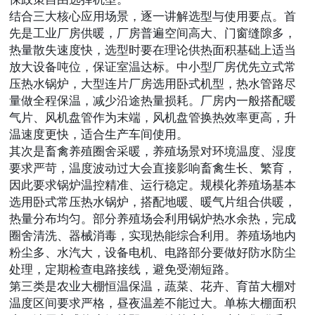
结合三大核心应用场景，逐一讲解选型与使用要点。首
先是工业厂房供暖，厂房普遍空间高大、门窗缝隙多，
热量散失速度快，选型时要在理论供热面积基础上适当
放大设备吨位，保证室温达标。中小型厂房优先立式常
压热水锅炉，大型连片厂房选用卧式机型，热水管路尽
量做全程保温，减少沿途热量损耗。厂房内一般搭配暖
气片、风机盘管作为末端，风机盘管换热效率更高，升
温速度更快，适合生产车间使用。
其次是畜禽养殖圈舍采暖，养殖场景对环境温度、湿度
要求严苛，温度波动过大会直接影响畜禽生长、繁育，
因此要求锅炉温控精准、运行稳定。规模化养殖场基本
选用卧式常压热水锅炉，搭配地暖、暖气片组合供暖，
热量分布均匀。部分养殖场会利用锅炉热水余热，完成
圈舍清洗、器械消毒，实现热能综合利用。养殖场地内
粉尘多、水汽大，设备电机、电路部分要做好防水防尘
处理，定期检查电路接线，避免受潮短路。
第三类是农业大棚恒温保温，蔬菜、花卉、育苗大棚对
温度区间要求严格，昼夜温差不能过大。单栋大棚面积