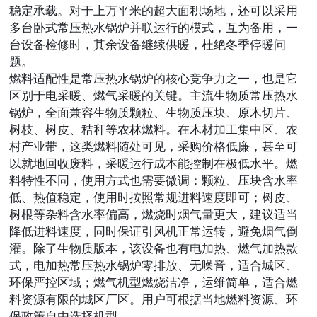
稳定承载。对于上万平米的超大面积场地，还可以采用
多台卧式常压热水锅炉并联运行的模式，互为备用，一
台设备检修时，其余设备继续供暖，杜绝冬季停暖问
题。
燃料适配性是常压热水锅炉的核心竞争力之一，也是它
区别于电采暖、燃气采暖的关键。主流生物质常压热水
锅炉，全面兼容生物质颗粒、生物质压块、原木切片、
树枝、树皮、秸秆等农林燃料。在木材加工集中区、农
村产业带，这类燃料随处可见，采购价格低廉，甚至可
以就地回收废料，采暖运行成本能控制在极低水平。燃
料特性不同，使用方式也需要微调：颗粒、压块含水率
低、热值稳定，使用时按照常规进料速度即可；树皮、
树根等杂料含水率偏高，燃烧时烟气量更大，建议适当
降低进料速度，同时保证引风机正常运转，避免烟气倒
灌。除了生物质版本，该设备也有电加热、燃气加热款
式，电加热常压热水锅炉零排放、无噪音，适合城区、
环保严控区域；燃气机型燃烧洁净，运维简单，适合燃
料资源有限的城区厂区。用户可根据当地燃料资源、环
保政策自由选择机型。