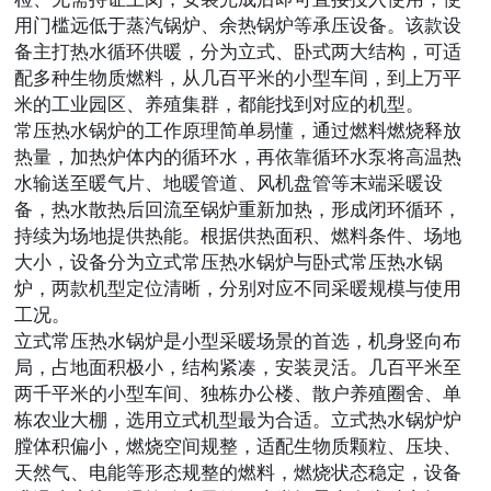
用门槛远低于蒸汽锅炉、余热锅炉等承压设备。该款设
备主打热水循环供暖，分为立式、卧式两大结构，可适
配多种生物质燃料，从几百平米的小型车间，到上万平
米的工业园区、养殖集群，都能找到对应的机型。
常压热水锅炉的工作原理简单易懂，通过燃料燃烧释放
热量，加热炉体内的循环水，再依靠循环水泵将高温热
水输送至暖气片、地暖管道、风机盘管等末端采暖设
备，热水散热后回流至锅炉重新加热，形成闭环循环，
持续为场地提供热能。根据供热面积、燃料条件、场地
大小，设备分为立式常压热水锅炉与卧式常压热水锅
炉，两款机型定位清晰，分别对应不同采暖规模与使用
工况。
立式常压热水锅炉是小型采暖场景的首选，机身竖向布
局，占地面积极小，结构紧凑，安装灵活。几百平米至
两千平米的小型车间、独栋办公楼、散户养殖圈舍、单
栋农业大棚，选用立式机型最为合适。立式热水锅炉炉
膛体积偏小，燃烧空间规整，适配生物质颗粒、压块、
天然气、电能等形态规整的燃料，燃烧状态稳定，设备