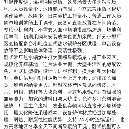
升温速度快，温控响应灵敏。这类场景大多为独立场
地，人员数量少，运维能力有限，而立式常压热水锅炉
操作简单、故障少、日常养护工作量小，普通工作人员
简单培训就能上手操作。设备可直接放置在车间角落、
专用小机房内，不需要大面积场地搭建锅炉房，场地利
用率高，初期采购与安装成本也更加亲民。部分小型厂
区会搭配多台小吨位立式热水锅炉分区供暖，单台设备
故障不会影响整体采暖，灵活性极强。
卧式常压热水锅炉主打大面积采暖场景，是工业园区、
规模化养殖基地、连片农业大棚、大型生活区的标配设
备。卧式机型横向设计，炉膛容积、换热面积大幅提
升，单机供热面积可达数千至上万平米，炉排加长加
宽，燃料容纳量更大。针对农林产区常见的树皮、木
片、树根、秸秆等大块杂料，卧式热水锅炉拥有极强的
兼容能力，加宽的进料口与大炉膛，允许多种杂料混合
燃烧，厂区生产废料、农业废弃物可以直接作为燃料使
用，最大化降低采暖成本。设备炉体材质经过加厚处
理，耐热、耐腐蚀性能优异，支持 24 小时连续运行，北
方高寒地区冬季全天不间断采暖的工况，卧式机型可以