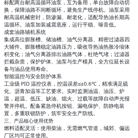
标配两台耐高温循环油泵，互为备用，单台故障自动切
换，保障油路不间断循环，避免生产线停机。油泵采用
耐高温机械密封，防渗漏、耐老化，适配导热油长期高
温循环。油泵加装减震底座，运行平稳、噪音低。
成套油路辅机系统
集成高位膨胀槽、储油槽、油气分离器、精密过滤器四
大辅件。膨胀槽稳定油路压力，吸收导热油热胀冷缩体
积变化；油气分离器排出油路气体，杜绝气堵；过滤器
拦截杂质，保护炉体、油泵与生产模具，全方位延长设
备与油品使用寿命。
智能温控与安全防护体系
工业级 PID 温控仪表，控温误差≤±0.6℃，精准满足硫
化、沥青加温等工艺要求。实时监测油温、油压、炉
温，超温、低压、缺油、熄火、过载等故障自动声光报
警并停机。配备紧急停机按钮、漏电保护、防静电装
置，多重联锁防护，筑牢安全生产防线。
三、产品核心使用优势
燃料适配灵活
：使用柴油，无需燃气管道，城郊、偏远
厂区均可正常使用。