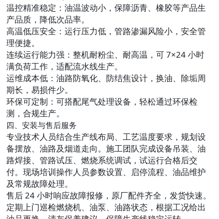
温控精准稳定
：油温波动小，保障沥青、橡胶等产品生
产品质，降低次品率。
高温低压安全
：运行压力低，管路渗漏风险小，安全管
理便捷。
连续运行能力强
：整机耐粉尘、耐高温，可 7×24 小时
满负荷工作，适配流水线生产。
运维成本低
：油路防氧化、防结焦设计，换油、除垢周
期长，易损件少。
环保可定制
：可搭配尾气处理设备，轻松通过环保检
测，合规生产。
四、安装与售后服务
专业技术人员结合生产线布局、工艺温度要求，规划设
备摆放、油路及烟道走向。施工团队完成设备吊装、油
路焊接、管路试压、燃烧系统调试，试运行合格后交
付。现场培训操作人员参数设置、启停流程、油品维护
及常规故障处理。
售后 24 小时响应故障报修，原厂配件齐全，发货快速。
定期上门巡检燃烧机、油泵、油路状态，根据工况给出
油品更换、清灰保养建议，保障生产线稳定运转。