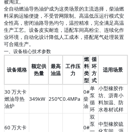
被淘汰。
全自动燃油导热油炉成为这类场景的主流选择，柴油燃
料采购运输便捷，不受管网限制。高温低压运行模式安
全性高，密闭油路导热均匀，温控精准，完全满足高温
生产工艺。设备皮实耐造，适配车间高粉尘、连续化作
业环境，自动化设计降低人工成本，搭配尾气处理装置
可合规生产。
一、设备核心技术参数
燃
循
额定供
最高
工作压
料
环
设备规格
适用场景
热量
油温
力
类
方
型
式
单
小型橡胶作
30 万大卡
0#
泵
坊、沥青小
燃油导热
349kW
250℃
0.4MPa
柴
循
料加温、防
油炉
油
环
水卷材试样
双
泵
中型橡胶硫
60 万大卡
0#
一
化车间、沥