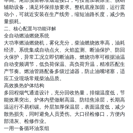
辅助设备，满足环保排放要求。整机底座加固，运行震
动小，可就近安装在生产线旁，缩短油路长度，减少热
量损耗。
二、核心配置与功能详解
全自动燃油燃烧系统
大功率燃油燃烧机，雾化充分，柴油燃烧效率高，油耗
经济。系统集成自动点火、火焰监测、断油保护、防回
火保护，异常工况立即切断油路。燃烧功率可根据油温
自动变频调节，低负荷保温、高负荷升温，精准匹配生
产节奏。燃油管路配备多级过滤器，防止油嘴堵塞，适
应工业现场常规柴油品质。
高效换热炉体结构
多回程烟气通道设计，充分回收热量，排烟温度低，节
能效果突出。炉体内壁做耐高温、防结焦涂层，长期高
温运行不易积碳。外层加厚保温层，表面温度低，减少
散热损失，同时避免人员烫伤。大口径检修口，方便内
部清灰、检修作业。
一用一备循环油泵组