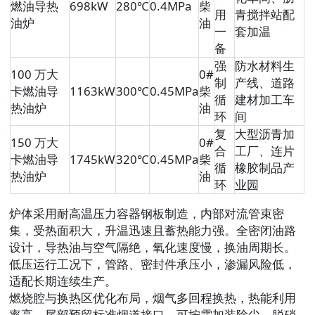
燃油导热
698kW
280℃
0.4MPa
柴
用
青搅拌站配
油炉
油
一
套加温
备
强
防水材料生
100 万大
0#
制
产线、道路
卡燃油导
1163kW
300℃
0.45MPa
柴
循
建材加工车
热油炉
油
环
间
复
大型沥青加
150 万大
0#
合
工厂、连片
卡燃油导
1745kW
320℃
0.45MPa
柴
循
橡胶制品产
热油炉
油
环
业园
炉体采用耐高温压力容器钢板制造，内部对流管束密
集，受热面积大，升温迅速且蓄热能力强。全密闭油路
设计，导热油与空气隔绝，氧化速度慢，换油周期长。
低压运行工况下，管路、密封件承压小，渗漏风险低，
适配长期连续生产。
燃烧腔与换热区优化布局，烟气多回程换热，热能利用
率高。尾部预留标准烟道接口，可按需加装除尘、脱硝