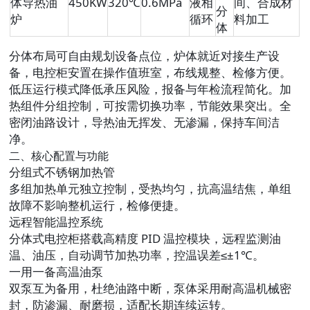
体导热油
450KW
320℃
0.6MPa
液相
间、合成材
分
炉
循环
料加工
体
分体布局可自由规划设备点位，炉体就近对接生产设
备，电控柜安置在操作值班室，布线规整、检修方便。
低压运行模式降低承压风险，报备与年检流程简化。加
热组件分组控制，可按需切换功率，节能效果突出。全
密闭油路设计，导热油无挥发、无渗漏，保持车间洁
净。
二、核心配置与功能
分组式不锈钢加热管
多组加热单元独立控制，受热均匀，抗高温结焦，单组
故障不影响整机运行，检修便捷。
远程智能温控系统
分体式电控柜搭载高精度 PID 温控模块，远程监测油
温、油压，自动调节加热功率，控温误差≤±1℃。
一用一备高温油泵
双泵互为备用，杜绝油路中断，泵体采用耐高温机械密
封，防渗漏、耐磨损，适配长期连续运转。