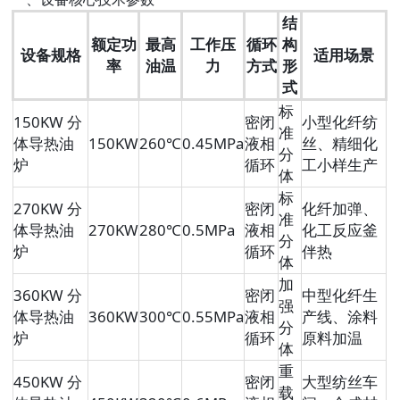
结
额定功
最高
工作压
循环
构
设备规格
适用场景
率
油温
力
方式
形
式
标
150KW 分
密闭
小型化纤纺
准
体导热油
150KW
260℃
0.45MPa
液相
丝、精细化
分
炉
循环
工小样生产
体
标
270KW 分
密闭
化纤加弹、
准
体导热油
270KW
280℃
0.5MPa
液相
化工反应釜
分
炉
循环
伴热
体
加
360KW 分
密闭
中型化纤生
强
体导热油
360KW
300℃
0.55MPa
液相
产线、涂料
分
炉
循环
原料加温
体
重
450KW 分
密闭
大型纺丝车
载