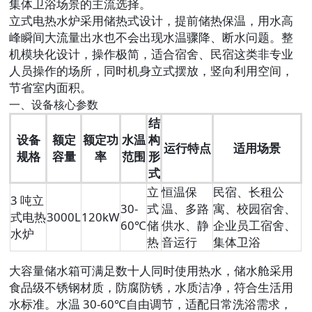
集体卫浴场景的主流选择。
立式电热水炉采用储热式设计，提前储热保温，用水高
峰瞬间大流量出水也不会出现水温骤降、断水问题。整
机模块化设计，操作极简，适合宿舍、民宿这类非专业
人员操作的场所，同时机身立式摆放，竖向利用空间，
节省室内面积。
一、设备核心参数
结
设备
额定
额定功
水温
构
运行特点
适用场景
规格
容量
率
范围
形
式
立
恒温保
民宿、长租公
3 吨立
30-
式
温、多路
寓、校园宿舍、
式电热
3000L
120kW
60℃
储
供水、静
企业员工宿舍、
水炉
热
音运行
集体卫浴
大容量储水箱可满足数十人同时使用热水，储水舱采用
食品级不锈钢材质，防腐防锈，水质洁净，符合生活用
水标准。水温 30-60℃自由调节，适配日常洗浴需求，