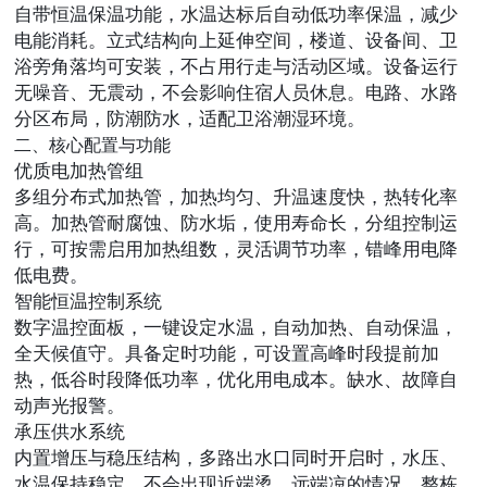
自带恒温保温功能，水温达标后自动低功率保温，减少
电能消耗。立式结构向上延伸空间，楼道、设备间、卫
浴旁角落均可安装，不占用行走与活动区域。设备运行
无噪音、无震动，不会影响住宿人员休息。电路、水路
分区布局，防潮防水，适配卫浴潮湿环境。
二、核心配置与功能
优质电加热管组
多组分布式加热管，加热均匀、升温速度快，热转化率
高。加热管耐腐蚀、防水垢，使用寿命长，分组控制运
行，可按需启用加热组数，灵活调节功率，错峰用电降
低电费。
智能恒温控制系统
数字温控面板，一键设定水温，自动加热、自动保温，
全天候值守。具备定时功能，可设置高峰时段提前加
热，低谷时段降低功率，优化用电成本。缺水、故障自
动声光报警。
承压供水系统
内置增压与稳压结构，多路出水口同时开启时，水压、
水温保持稳定，不会出现近端烫、远端凉的情况，整栋