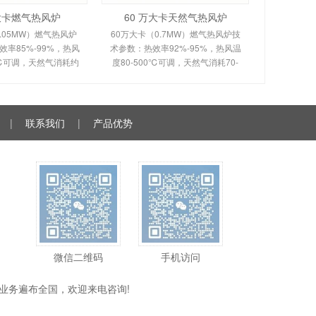
万大卡燃气热风炉
60 万大卡天然气热风炉
.05MW）燃气热风炉
60万大卡（0.7MW）燃气热风炉技
率85%-99%，热风
术参数：热效率92%-95%，热风温
0℃可调，天然气消耗约
度80-500℃可调，天然气消耗70-
。剖析多头螺旋槽片/涡壳
120m³/h。剖析烟风分离间接换热原
理、间接换热技术及全
理、室燃技术及全自动控制。适用
控制。适用于化工
于食品、粮食、物料烘干
|
联系我们
|
产品优势
微信二维码
手机访问
业务遍布全国，欢迎来电咨询!