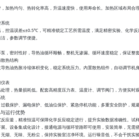
管，加热均匀、热转化率高，升温速度快，使用寿命长。加热区域布局合
控系统
，控温误差≤±0.5℃，可精准锁定工艺所需温度，满足精密实验、化学
简洁，参数调节便捷。
环泵，密封性好，导热油循环顺畅，整机无渗漏。循环速度稳定，保证整
与散热结构
收导热油热胀冷缩体积变化，稳定系统压力。内置散热组件，自动调节机
。
门仪表
温处理，热量损耗低。配套高精度压力表、温度计、调节阀门，方便实时
系统
、过载保护、漏电保护、低油位保护、紧急停机功能，多重安全防护，规
配与运行优势
室反应釜，精准恒温可保障化学反应稳定进行，提升实验数据准确性。试
开展。设备集成化设计，接通电源与循环管路即可使用，安装简单，无需
，无烟、无味、无粉尘，保持实验室洁净环境。运行噪音低，不会干扰实