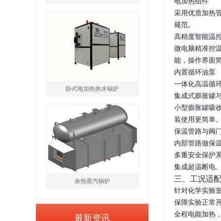
电加热组件
采用优质加热
规范。
高精度智能温
微电脑精准控温
能，操作界面
内置循环油泵
一体化高温循
卧式电加热热水锅炉
集成式膨胀罐
小型膨胀罐吸
装使用更简单
保温管路与阀
内部管路做保
多重安全保护
集成超温断电
三、工况适
余热蒸汽锅炉
针对化学实验
保障实验正常
全程电能加热
最新资讯