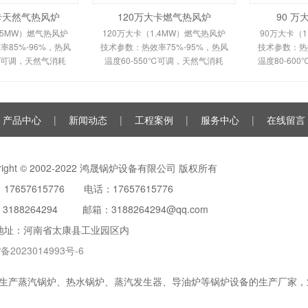
大卡天然气热风炉
120万大卡燃气热风炉
90 
.5MW）燃气热风炉
120万大卡（1.4MW）燃气热风炉
90万大卡（1
85%-96%，热风
技术参数：热效率75%-95%，热风
技术参数：热效
0℃可调，天然气消耗
温度60-550℃可调，天然气消耗
温度80-60
m³/h，鼓风机功率
120-150m³/h。剖析多头螺旋槽片/
100m³/h
多头螺旋槽片/双套管
全钢板套筒换热原理、间接换热技
平焰换热原
间接换热技术及
术及全自动控制。适用于
自动安全
产品中心
|
新闻动态
|
工程案例
|
服务中心
|
在线留言
yright © 2002-2022 鸿晟锅炉设备有限公司 版权所有
17657615776 电话：17657615776
：
3188264294
邮箱：3188264294@qq.com
地址：河南省太康县工业园区内
备2023014993号-6
生产蒸汽锅炉、热水锅炉、蒸汽发生器、导油炉等锅炉设备的生产厂家，