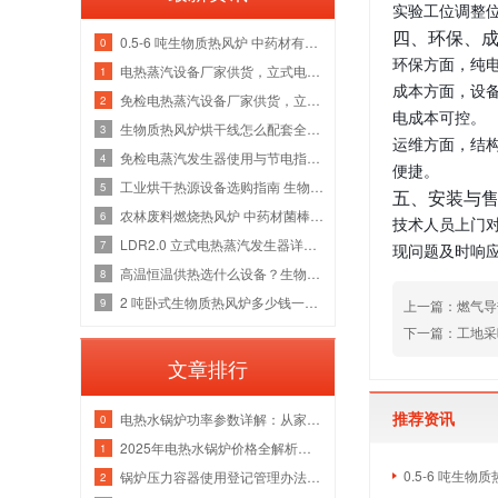
实验工位调整
四、环保、
0.5-6 吨生物质热风炉 中药材有机肥烘干线整套热源应用方案
0
环保方面，纯
电热蒸汽设备厂家供货，立式电加热蒸汽发生器洁净供汽全套解决方案
1
成本方面，设
免检电热蒸汽设备厂家供货，立式电加热蒸汽发生器各吨位采购成本分析
2
电成本可控。
生物质热风炉烘干线怎么配套全厂热源？多吨位锅炉改造维保一站式方案
3
运维方面，结
免检电蒸汽发生器使用与节电指南，全吨位配置解析
4
便捷。
工业烘干热源设备选购指南 生物质热风炉源头厂家
5
五、安装与
农林废料燃烧热风炉 中药材菌棒烘干风管安装锅炉厂家
6
技术人员上门
LDR2.0 立式电热蒸汽发生器详解，水路防垢与电气绝缘故障检修指南
7
现问题及时响
高温恒温供热选什么设备？生物质导热油炉管路清洗与炉膛维修实体厂家
8
2 吨卧式生物质热风炉多少钱一台 烘干热风管道安装炉膛除焦维修厂家
9
上一篇：燃气导
下一篇：工地采
文章排行
推荐资讯
电热水锅炉功率参数详解：从家用小型到工业级应用
0
2025年电热水锅炉价格全解析｜家用/商用成本对比+选购指南
1
0.5-6 吨生
锅炉压力容器使用登记管理办法：流程、参数与注意事项
2