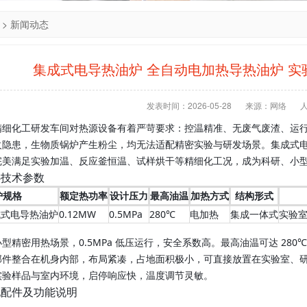
>
新闻动态
集成式电导热油炉 全自动电加热导热油炉 
发表时间：2026-05-28
来源：网络
精细化工研发车间对热源设备有着严苛要求：控温精准、无废气废渣、运
火隐患，生物质锅炉产生粉尘，均无法适配精密实验与研发场景。集成式
完美满足实验加温、反应釜恒温、试样烘干等精细化工况，成为科研、小
心技术参数
炉规格
额定热功率
设计压力
最高油温
加热方式
结构形式
集成式电导热油炉
0.12MW
0.5MPa
280℃
电加热
集成一体式
实验
型精密用热场景，0.5MPa 低压运行，安全系数高。最高油温可达 2
部件整合在机身内部，布局紧凑，占地面积极小，可直接放置在实验室、
实验样品与室内环境，启停响应快，温度调节灵敏。
配配件及功能说明