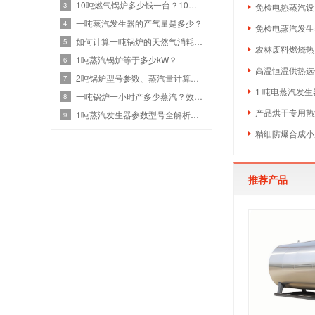
10吨燃气锅炉多少钱一台？10吨燃气设备热效率与价格关系
3
免检电热蒸汽设备
一吨蒸汽发生器的产气量是多少？
4
免检电蒸汽发生
如何计算一吨锅炉的天然气消耗？效率、热值和蒸汽参数
5
农林废料燃烧热
1吨蒸汽锅炉等于多少kW？
6
高温恒温供热选什
2吨锅炉型号参数、蒸汽量计算、燃气锅炉耗气量是多少？
7
1 吨电蒸汽发生
一吨锅炉一小时产多少蒸汽？效率计算与选型指南
8
产品烘干专用热源
1吨蒸汽发生器参数型号全解析：高效节能选型
9
精细防爆合成小
推荐产品