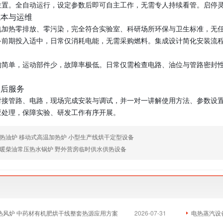
位置。全自动运行，设定参数后即可自主工作，无需专人持续看管。启停
成本与运维
电加热零排放、零污染，完全符合实验室、科研场所环保与卫生标准，无
备前期投入适中，日常仅消耗电能，无需采购燃料。集成设计简化安装流
构简单，运动部件少，故障率极低。日常仅需检查电路、油位与管路密封
售后服务
对接管路、电路，现场完成安装与调试，并一对一讲解使用方法、参数设
应处理，保障实验、研发工作有序开展。
热油炉 移动式高温加热炉 小型生产线烘干定型设备
暖柴油常压热水锅炉 野外营房临时供水供热设备
物质热风炉 中药材有机肥烘干线整套热源应用方案
2026-07-31
电热蒸汽设