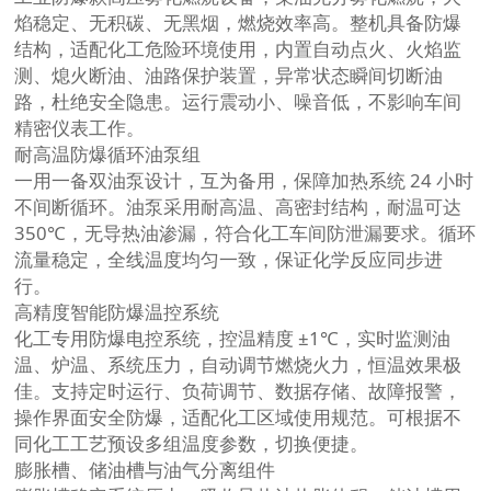
焰稳定、无积碳、无黑烟，燃烧效率高。整机具备防爆
结构，适配化工危险环境使用，内置自动点火、火焰监
测、熄火断油、油路保护装置，异常状态瞬间切断油
路，杜绝安全隐患。运行震动小、噪音低，不影响车间
精密仪表工作。
耐高温防爆循环油泵组
一用一备双油泵设计，互为备用，保障加热系统 24 小时
不间断循环。油泵采用耐高温、高密封结构，耐温可达
350℃，无导热油渗漏，符合化工车间防泄漏要求。循环
流量稳定，全线温度均匀一致，保证化学反应同步进
行。
高精度智能防爆温控系统
化工专用防爆电控系统，控温精度 ±1℃，实时监测油
温、炉温、系统压力，自动调节燃烧火力，恒温效果极
佳。支持定时运行、负荷调节、数据存储、故障报警，
操作界面安全防爆，适配化工区域使用规范。可根据不
同化工工艺预设多组温度参数，切换便捷。
膨胀槽、储油槽与油气分离组件