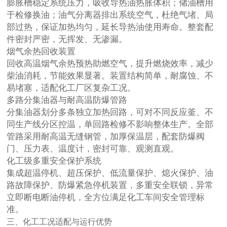
膨胀槽稳定系统压力，吸收导热油热胀体积；储油槽用
于检修换油；油气分离器排出系统空气，杜绝气堵、局
部过热，保证加热均匀，延长导热油使用寿命。整套配
件密封严密，无挥发、无渗漏。
烟气余热回收装置
回收高温烟气余热预热助燃空气，提升燃烧效率，减少
柴油消耗，节能效果显著。装置结构简单，耐腐蚀、不
易堵塞，适配化工厂区复杂工况。
多路分集油器与耐高温防爆管路
分集油器划分多条独立加热回路，可对不同反应釜、不
同生产线分区控温，单回路检修不影响整体生产。全部
管路采用耐高温无缝钢管，加厚保温层，配套防爆阀
门、压力表、温度计，密封可靠、观测直观。
化工级多重安全保护系统
集成超温停机、超压保护、低流量保护、熄火保护、油
路故障保护、防爆紧急停机装置，多重安全联锁，异常
立即断电断油停机，全方位满足化工车间安全管理标
准。
三、化工工况适配与运行优势