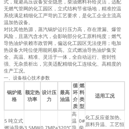
式，规避高压设备安全隐患，柴油燃料补给灵活，适配
无燃气管网的化工园区，立式结构节省场地，精准控温
系统满足精细化工严苛的工艺要求，是化工企业主流高
温加热设备。
对比其他热源，蒸汽锅炉运行压力高，存在泄漏、爆管
风险，且蒸汽含水汽，会影响部分化工原料纯度；燃气
导热油炉依赖市政管网，偏远化工园区无法使用；电加
热设备大吨位使用能耗极高。立式燃油导热油炉集安
全、高温、精准、灵活于一体，全自动运行、密封性
强、无杂质析出，完美适配精细化工连续化、高精度的
生产工况。
一、设备核心技术参数
循
燃
锅炉规
额定热
设计压
最高
环
料
适用工况
格
功率
力
油温
介
类
质
型
高
化工反应釜加热、
5 吨立式
温
0#
原料升温、工艺恒
燃油导热
3.5MW
0.7MPa
320℃
导
柴