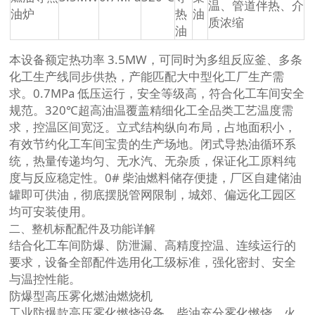
温、管道伴热、介
油炉
热
油
质浓缩
油
本设备额定热功率 3.5MW，可同时为多组反应釜、多条
化工生产线同步供热，产能匹配大中型化工厂生产需
求。0.7MPa 低压运行，安全等级高，符合化工车间安全
规范。320℃超高油温覆盖精细化工全品类工艺温度需
求，控温区间宽泛。立式结构纵向布局，占地面积小，
有效节约化工车间宝贵的生产场地。闭式导热油循环系
统，热量传递均匀、无水汽、无杂质，保证化工原料纯
度与反应稳定性。0# 柴油燃料储存便捷，厂区自建储油
罐即可供油，彻底摆脱管网限制，城郊、偏远化工园区
均可安装使用。
二、整机标配配件及功能详解
结合化工车间防爆、防泄漏、高精度控温、连续运行的
要求，设备全部配件选用化工级标准，强化密封、安全
与温控性能。
防爆型高压雾化燃油燃烧机
工业防爆款高压雾化燃烧设备，柴油充分雾化燃烧，火