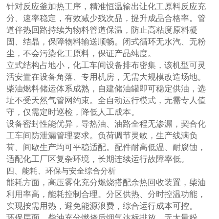
针对反应釜加热工序，精准恒温输出让化工原料反应充
分、速率稳定，有效减少残次品，提升成品合格率。管
道伴热回路持续为物料管道保温，防止高粘度原料凝
固、结晶，保障物料输送顺畅。闭式循环无水汽、无粉
尘，不会污染化工原料，保证产品纯度。
立式结构占地小，化工车间设备排布密集，该机型可灵
活安置在设备角落、专用机房，无需大规模改造场地。
柴油燃料储运体系成熟，自建储油罐即可稳定供油，选
址不受天然气管网约束。全自动运行模式，无需专人值
守，仅需定时巡检，降低人工成本。
设备密封性能优异，导热油、油路全程无渗漏，契合化
工车间防泄漏管理要求。负荷调节灵敏，生产线满负
荷、间歇生产均可平稳适配。配件耐高低温、耐腐蚀，
适配化工厂区复杂环境，长期连续运行故障率低。
四、能耗、环保与安全综合分析
能耗方面，高压雾化充分燃烧搭配余热回收装置，柴油
利用率高，能耗控制合理。分区供热、分时控温功能，
实现按需用热，避免能源浪费，综合运行成本可控。
环保层面，柴油充分燃烧后烟气达标排放，无大量粉