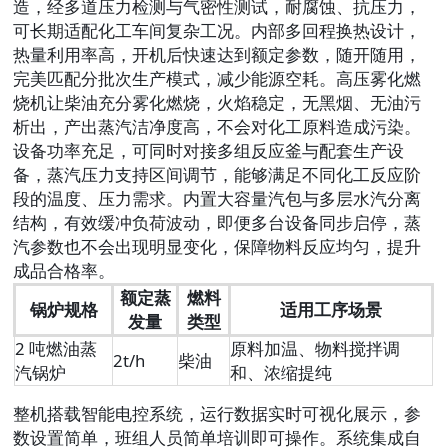
造，经多道压力检测与气密性测试，耐腐蚀、抗压力，
可长期适配化工车间复杂工况。内部多回程换热设计，
热量利用率高，开机后快速达到额定参数，随开随用，
完美匹配分批次生产模式，减少能源空耗。高压雾化燃
烧机让柴油充分雾化燃烧，火焰稳定，无黑烟、无油污
析出，产出蒸汽洁净度高，不会对化工原料造成污染。
设备功率充足，可同时对接多组反应釜与配套生产设
备，蒸汽压力支持区间调节，能够满足不同化工反应阶
段的温度、压力需求。内置大容量汽包与多层水汽分离
结构，有效缓冲负荷波动，即便多台设备同步启停，蒸
汽参数也不会出现明显变化，保障物料反应均匀，提升
成品合格率。
额定蒸
燃料
锅炉规格
适用工序场景
发量
类型
2 吨燃油蒸
原料加温、物料搅拌调
2t/h
柴油
汽锅炉
和、浓缩提纯
整机搭载智能电控系统，运行数据实时可视化展示，参
数设置简单，班组人员简单培训即可操作。系统集成自