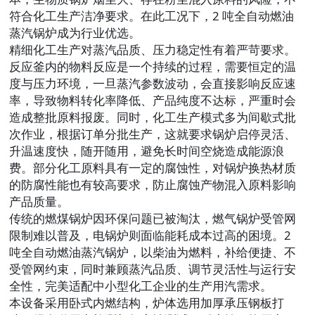
符合化工生产洁净要求。在此工况下，2 吨全自动燃油
蒸汽锅炉成为行业优选。
精细化工生产对蒸汽品质、压力稳定性有着严苛要求。
反应釜内的物料反应是一个持续的过程，需要恒定的温
度与压力环境，一旦蒸汽参数波动，会直接影响反应速
率，导致物料转化率降低、产品纯度不达标，严重时会
造成整批原料报废。同时，化工生产模式多为间歇式批
次作业，根据订单分批生产，这就要求锅炉启停灵活、
升温速度快，随开随用，避免长时间空烧造成能源浪
费。部分化工原料具有一定的腐蚀性，对锅炉换热材质
的防腐性能也有较高要求，防止腐蚀产物混入原料影响
产品质量。
传统的燃煤锅炉因环保问题已被淘汰，燃气锅炉受管网
限制难以普及，电锅炉则面临能耗成本过高的困境。2
吨全自动燃油蒸汽锅炉，以柴油为燃料，补给便捷、不
受管网约束，同时兼顾蒸汽品质、调节灵活性与运行安
全性，完美适配中小型化工企业的生产用汽需求。
本设备采用卧式内燃结构，炉体选用加厚承压钢板打