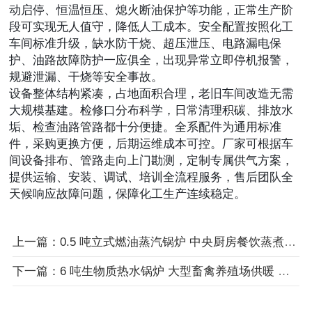
动启停、恒温恒压、熄火断油保护等功能，正常生产阶
段可实现无人值守，降低人工成本。安全配置按照化工
车间标准升级，缺水防干烧、超压泄压、电路漏电保
护、油路故障防护一应俱全，出现异常立即停机报警，
规避泄漏、干烧等安全事故。
设备整体结构紧凑，占地面积合理，老旧车间改造无需
大规模基建。检修口分布科学，日常清理积碳、排放水
垢、检查油路管路都十分便捷。全系配件为通用标准
件，采购更换方便，后期运维成本可控。厂家可根据车
间设备排布、管路走向上门勘测，定制专属供气方案，
提供运输、安装、调试、培训全流程服务，售后团队全
天候响应故障问题，保障化工生产连续稳定。
上一篇：0.5 吨立式燃油蒸汽锅炉 中央厨房餐饮蒸煮消毒立式蒸汽锅炉
下一篇：6 吨生物质热水锅炉 大型畜禽养殖场供暖 圈舍恒温 消毒用水专用锅炉