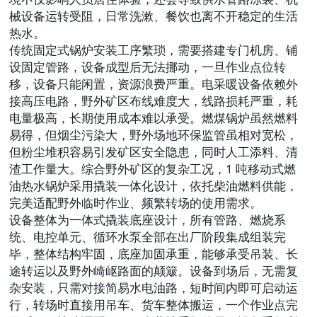
械设备运转受阻，日常洗漱、餐饮也离不开稳定的生活
热水。
传统固定式锅炉安装工序繁琐，需要搭建专门机房、铺
设固定管路，设备成型后无法挪动，一旦作业点位转
移，设备只能闲置，资源浪费严重。电采暖设备依赖外
接高压电路，野外矿区布线难度大，线路损耗严重，耗
电量极高，长期使用成本难以承受。燃煤锅炉虽然燃料
易得，但烟尘污染大，野外场地环保监管虽相对宽松，
但粉尘堆积容易引发矿区安全隐患，同时人工添料、清
渣工作量大。综合野外矿区的复杂工况，1 吨移动式燃
油热水锅炉采用撬装一体化设计，依托柴油燃料供能，
完美适配野外临时作业、频繁转场的使用需求。
设备整体为一体式撬装底座设计，所有管路、燃烧系
统、电控单元、循环水泵全部在出厂阶段集成组装完
毕，整体结构牢固，底座加固承重，能够承受吊装、长
途转运以及野外崎岖路面的颠簸。设备到场后，无需复
杂安装，只需对接简易水电油路，短时间内即可启动运
行，转场时直接用吊车、货车整体搬运，一个作业点完