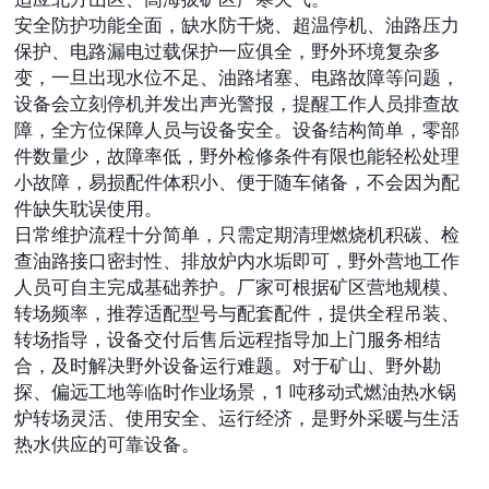
安全防护功能全面，缺水防干烧、超温停机、油路压力
保护、电路漏电过载保护一应俱全，野外环境复杂多
变，一旦出现水位不足、油路堵塞、电路故障等问题，
设备会立刻停机并发出声光警报，提醒工作人员排查故
障，全方位保障人员与设备安全。设备结构简单，零部
件数量少，故障率低，野外检修条件有限也能轻松处理
小故障，易损配件体积小、便于随车储备，不会因为配
件缺失耽误使用。
日常维护流程十分简单，只需定期清理燃烧机积碳、检
查油路接口密封性、排放炉内水垢即可，野外营地工作
人员可自主完成基础养护。厂家可根据矿区营地规模、
转场频率，推荐适配型号与配套配件，提供全程吊装、
转场指导，设备交付后售后远程指导加上门服务相结
合，及时解决野外设备运行难题。对于矿山、野外勘
探、偏远工地等临时作业场景，1 吨移动式燃油热水锅
炉转场灵活、使用安全、运行经济，是野外采暖与生活
热水供应的可靠设备。