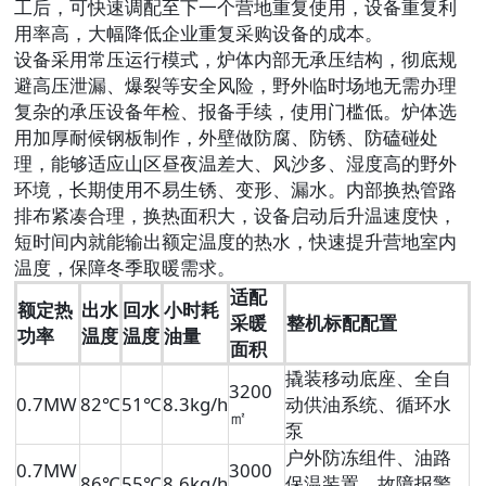
工后，可快速调配至下一个营地重复使用，设备重复利
用率高，大幅降低企业重复采购设备的成本。
设备采用常压运行模式，炉体内部无承压结构，彻底规
避高压泄漏、爆裂等安全风险，野外临时场地无需办理
复杂的承压设备年检、报备手续，使用门槛低。炉体选
用加厚耐候钢板制作，外壁做防腐、防锈、防磕碰处
理，能够适应山区昼夜温差大、风沙多、湿度高的野外
环境，长期使用不易生锈、变形、漏水。内部换热管路
排布紧凑合理，换热面积大，设备启动后升温速度快，
短时间内就能输出额定温度的热水，快速提升营地室内
温度，保障冬季取暖需求。
适配
额定热
出水
回水
小时耗
采暖
整机标配配置
功率
温度
温度
油量
面积
撬装移动底座、全自
3200
0.7MW
82℃
51℃
8.3kg/h
动供油系统、循环水
㎡
泵
户外防冻组件、油路
0.7MW
3000
86℃
55℃
8.6kg/h
保温装置、故障报警