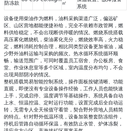
防冻款
㎡
系统
设备使用柴油作为燃料，油料采购渠道广泛，偏远矿
区、山区营地都能便捷补给，完全不依赖市政管网，燃
料供给稳定，不会出现断供停暖的情况。燃烧系统搭载
高压雾化燃烧机，柴油雾化充分，燃烧效率高，火力稳
定，燃料消耗控制合理，相比同类型设备更加省油，减
少野外油料运输与采购的频次。热水循环系统循环顺
畅，输送范围广，可同时覆盖员工宿舍、办公板房、食
堂、作业休息室等多个区域，室内温度分布均匀，不会
出现局部阴冷的情况。
整机搭载简易智能控制系统，操作面板按键清晰、功能
直观，即便没有专业设备操作经验，工作人员也能快速
上手，完成启停、温度调节等基础操作。系统具备自动
上水、恒温控温、定时运行功能，设置完成后全自动运
转，无需专人全天候值守看管，契合野外营地人员精简
的特点。针对野外低温环境，设备加装整套防冻组件，
停机后管路自动循环保温，有效防止水管、炉体冻裂，
适应北方山区、高海拔矿区严寒天气。