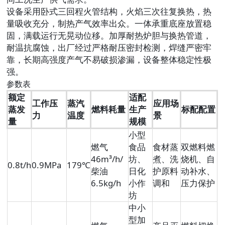
设备采用卧式三回程火管结构，火焰三次往复换热，热
量吸收充分，制热产气效率出众。一体承重底座放置稳
固，满载运行无晃动位移。加厚耐热炉胆与换热管道，
耐温抗腐蚀，出厂经过严格耐压密封检测，焊缝严密牢
靠，长期高强度产气不易破损渗漏，设备整体稳定性极
强。
参数表
额定
适配
工作压
蒸汽
应用场
蒸发
燃料耗量
生产
标配配置
力
温度
景
量
规模
小型
燃气
食品
食材蒸
双燃料燃
46m³/h/
坊、
煮、洗
烧机、自
0.8t/h
0.9MPa
179℃
柴油
日化
护原料
动补水、
6.5kg/h
小作
调和
压力保护
坊
中小
型加