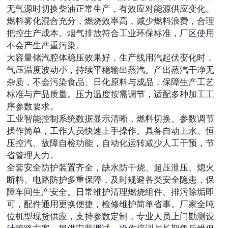
无气源时切换柴油正常生产，有效应对能源供应变化。
燃料雾化混合充分，燃烧效率高，减少燃料浪费，合理
把控生产成本。烟气排放符合工业环保标准，厂区使用
不会产生严重污染。
大容量储汽腔体稳压效果好，生产线用汽起伏变化时，
气压温度波动小，持续平稳输出蒸汽。产出蒸汽干净无
杂质，不会污染食品、日化原料与成品，保障生产工艺
标准与产品质量。压力温度按需调节，适配多种加工工
序参数要求。
工业智能控制系统数据显示清晰，燃料切换、参数调节
操作简单，工作人员快速上手操作。具备自动上水、恒
压控汽、故障自检功能，自动化运转减少人工干预，节
省管理人力。
全套安全防护装置齐全，缺水防干烧、超压泄压、熄火
断料、电路防护多重保障，及时规避各类安全隐患，保
障车间生产安全。日常维护清理燃烧组件、排污除垢即
可，配件通用更换便捷，检修维护简单省事。厂家全吨
位机型现货供应，支持参数定制，专业人员上门勘测设