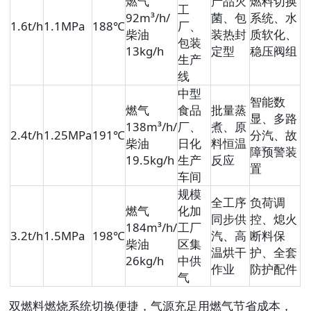
燃气
产品灭
燃料切换
工
92m³/h/
菌、包
系统、水
1.6t/h
1.1MPa
188℃
厂、
柴油
装热封
质软化、
包装
13kg/h
定型
稳压阀组
生产
线
中型
智能数
燃气
食品
批量蒸
显、多路
138m³/h/
厂、
煮、原
2.4t/h
1.25MPa
191℃
分汽、故
柴油
日化
料恒温
障预警装
19.5kg/h
生产
反应
置
车间
规模
全工序
负荷调
燃气
化加
同步供
控、熄火
184m³/h/
工厂
3.2t/h
1.5MPa
198℃
汽、高
断料保
柴油
区集
温烘干
护、全套
26kg/h
中供
作业
防护配件
气
双燃料燃烧系统切换便捷，气源充足用燃气节省成本，