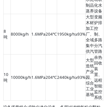
制品
化水
蒸养
设备
大型
变频
木材
炉排
加工
控
8
8000kg/h
1.6MPa
204℃
1950kg/h
≥93%
厂、
制、
吨
全域
多路
集中
分汽
供汽
管路
余热
大型
回收
造纸
装
产业
10
置、
10000kg/h
1.6MPa
204℃
2440kg/h
≥93%
园、
吨
远程
综合
智能
工业
监控
基地
系统