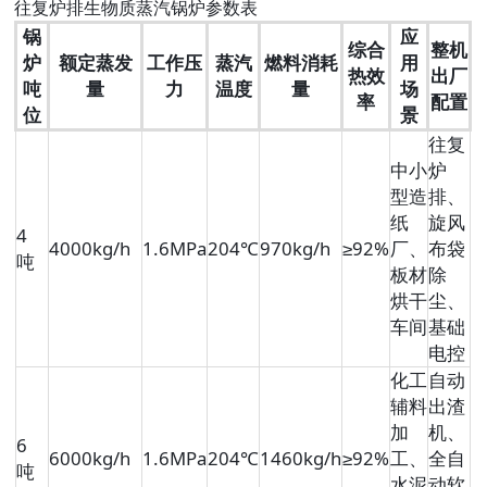
往复炉排生物质蒸汽锅炉参数表
锅
应
综合
整机
炉
额定蒸发
工作压
蒸汽
燃料消耗
用
热效
出厂
吨
量
力
温度
量
场
率
配置
位
景
往复
中小
炉
型造
排、
纸
旋风
4
4000kg/h
1.6MPa
204℃
970kg/h
≥92%
厂、
布袋
吨
板材
除
烘干
尘、
车间
基础
电控
化工
自动
辅料
出渣
加
机、
6
6000kg/h
1.6MPa
204℃
1460kg/h
≥92%
工、
全自
吨
水泥
动软