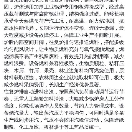
固，炉体选用加厚工业锅炉专用钢板焊接成型，经过高
压载荷测试与防腐防锈处理，结构强度过硬。能够长期
承受全天候满负荷产汽工况，耐高温、耐火焰冲刷、抗
高压性能优异，长期运行炉体不变形、焊缝无渗漏，最
大程度减少设备故障停工，保障工业生产不间断开展。
炉膛内部空间开阔，往复炉排匀速推送燃料，搭配多级
均匀配风设计，让生物质燃料充分与氧气接触燃烧，燃
烧彻底不易产生残留废料，有效提升热能利用率，减少
燃料浪费。设备燃料兼容性极强，生物质颗粒、秸秆压
块、木屑、竹屑、果壳、林业边角料均可燃烧使用，原
材料获取便捷，农林周边企业就地取材即可使用，极大
减少燃料采购费用，长期生产经济优势显著。
往复炉排自动进料出渣，按照蒸汽负荷自动调节运行节
奏，无需人工频繁加料清渣，大幅减少锅炉房人工劳作
强度，缩减现场操作人员数量，节约人力管理成本。设
备储汽量大，输出蒸汽压力平稳均匀，可同时满足多条
生产线同步用汽，气压不会随用汽峰值波动，保障造纸
制浆、化工反应、板材烘干等工艺品质统一。