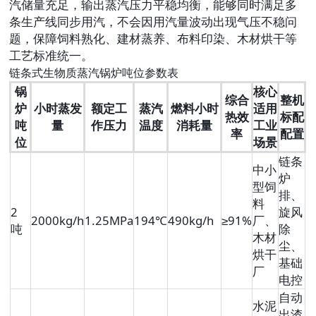
汽储量充足，输出蒸汽压力平稳均衡，能够同时满足多
条生产线同步用汽，不会因用汽量波动出现气压不稳问
题，保障饲料熟化、建材蒸养、布料印染、木材烘干等
工艺标准统一。
链条式生物质蒸汽锅炉吨位参数表
锅
核心
综合
整机
炉
小时蒸发
额定工
蒸汽
燃料小时
适用
热效
标配
吨
量
作压力
温度
消耗量
工业
率
配置
位
场景
链条
中小
炉
型饲
排、
料
2
旋风
2000kg/h
1.25MPa
194℃
490kg/h
≥91%
厂、
吨
除
木材
尘、
烘干
基础
厂
电控
自动
水泥
出渣