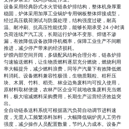
设备采用经典卧式水火管链条炉排结构，整体机身厚重
稳固，炉体采用加厚工业锅炉专用钢板整体焊接成型，
经过高压载荷测试与防腐处理，结构强度过硬，耐高
温、耐冲刷、抗高压性能优异，能够长期承受 24 小时满
负荷连续产汽工况，长期运行炉体不变形、焊缝不渗
漏，有效降低设备故障停机概率，保障工业生产不间断
推进，减少停产带来的经济损耗。
炉膛内部空间开阔，多级配风结构合理分布，链条炉排
匀速输送燃料，让生物质燃料逐层充分燃烧，燃烧利用
率大幅提升，减少燃料浪费，同等产汽量下有效降低燃
料消耗。设备燃料兼容性极强，生物质颗粒、秸秆压
块、木屑、竹料、稻壳、林业边角废料均可投入使用，
原材料取材便捷，农林产区企业可就地收集废料充当燃
料，极大缩减燃料采购费用，长期生产运营经济效益突
出。
全自动链条送料系统可根据蒸汽负荷自动调节进料速
度，无需人工频繁添料加料，大幅降低锅炉房人工劳作
强度，减少操作人员配置数量，节约人力成本。设备产