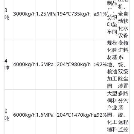
制品
机、
3
厂、
3000kg/h
1.25MPa
194℃
735kg/h
≥91%
全自
吨
纺织
动软
印染
化水
车间
设备
规模
变频
化建
进料
材基
系
4
4000kg/h
1.6MPa
204℃
980kg/h
≥92%
地、
统、
吨
粮油
双级
加工
除尘
园
装置
大型
多路
饲料
分汽
产业
系
6
6000kg/h
1.6MPa
204℃
1470kg/h
≥92%
园、
统、
吨
化工
远程
辅料
监控