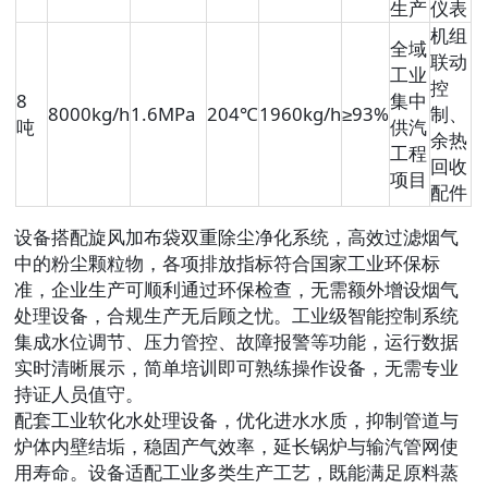
生产
仪表
机组
全域
联动
工业
控
8
集中
8000kg/h
1.6MPa
204℃
1960kg/h
≥93%
制、
吨
供汽
余热
工程
回收
项目
配件
设备搭配旋风加布袋双重除尘净化系统，高效过滤烟气
中的粉尘颗粒物，各项排放指标符合国家工业环保标
准，企业生产可顺利通过环保检查，无需额外增设烟气
处理设备，合规生产无后顾之忧。工业级智能控制系统
集成水位调节、压力管控、故障报警等功能，运行数据
实时清晰展示，简单培训即可熟练操作设备，无需专业
持证人员值守。
配套工业软化水处理设备，优化进水水质，抑制管道与
炉体内壁结垢，稳固产气效率，延长锅炉与输汽管网使
用寿命。设备适配工业多类生产工艺，既能满足原料蒸