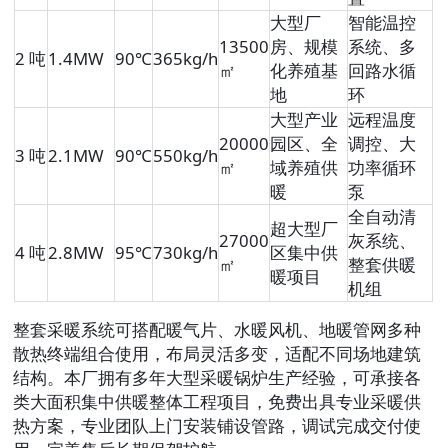
大型厂
智能温控
13500
房、规模
系统、多
2 吨
1.4MW
90℃
365kg/h
㎡
化养殖基
回路水循
地
环
大型产业
远程温度
20000
园区、全
调控、大
3 吨
2.1MW
90℃
550kg/h
㎡
域养殖供
功率循环
暖
泵
全自动清
超大型厂
27000
灰系统、
4 吨
2.8MW
95℃
730kg/h
区集中供
㎡
整套供暖
暖项目
机组
整套采暖系统可搭配暖气片、水暖风机、地暖管网多种
散热终端组合使用，布局灵活多变，适配不同场地建筑
结构。本厂拥有多年大型采暖锅炉生产经验，可承接各
类大面积集中供暖整体工程项目，免费出具专业采暖供
热方案，专业团队上门安装铺设管路，调试完成交付使