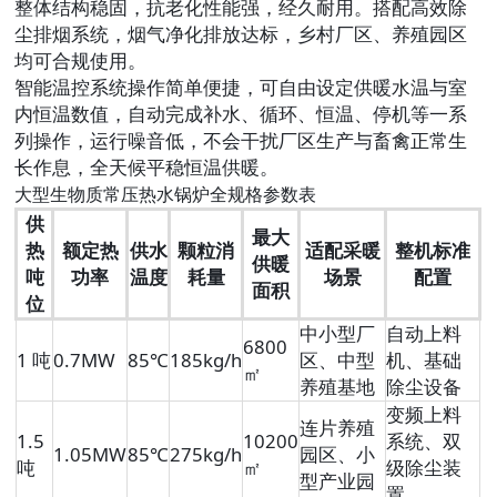
整体结构稳固，抗老化性能强，经久耐用。搭配高效除
尘排烟系统，烟气净化排放达标，乡村厂区、养殖园区
均可合规使用。
智能温控系统操作简单便捷，可自由设定供暖水温与室
内恒温数值，自动完成补水、循环、恒温、停机等一系
列操作，运行噪音低，不会干扰厂区生产与畜禽正常生
长作息，全天候平稳恒温供暖。
大型生物质常压热水锅炉全规格参数表
供
最大
热
额定热
供水
颗粒消
适配采暖
整机标准
供暖
吨
功率
温度
耗量
场景
配置
面积
位
中小型厂
自动上料
6800
1 吨
0.7MW
85℃
185kg/h
区、中型
机、基础
㎡
养殖基地
除尘设备
变频上料
连片养殖
1.5
10200
系统、双
1.05MW
85℃
275kg/h
园区、小
吨
㎡
级除尘装
型产业园
置