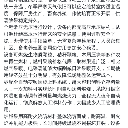
统一升温，冬季严寒天气依旧可以稳定维持室内适宜温
度，保障厂房生产、畜禽养殖、作物培育正常开展，供
暖效果稳定持久。
全程常压无压运行设计，设备内部无高压承压结构，从
根源杜绝高压运行带来的安全隐患，使用过程安全平
稳，办理使用手续简单，无需复杂年检流程，人员密集
厂区、畜禽养殖圈舍周边使用更加安心稳妥。
设备可燃烧生物质颗粒、秸秆颗粒、木屑压块等多种农
林再生燃料，燃料采购价格低廉，取材渠道广泛，相比
燃气采暖、电采暖能够大幅削减日常采暖开支，长期使
用经济效益十分明显，有效降低场地整体运营成本。
标配全自动变频螺旋上料系统，超大容积储料仓存料量
大，一次加料可实现长时间自动送料燃烧，系统根据室
内温度自动调节进料量与燃烧火力，全程无人值守自动
化运行，彻底解放人工添料劳作，大幅减少人工管理费
用。
炉膛采用高耐火浇筑材料整体浇筑而成，耐高温、耐火
焰冲刷能力极强，长时间持续燃烧不易损坏开裂，设备