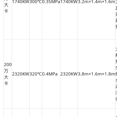
1740KW
300℃
0.35MPa
1740KW
3.2m×1.4m×1.6m
大
卡
200
万
2320KW
320℃
0.4MPa
2320KW
3.8m×1.6m×1.8m
大
卡