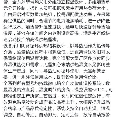
管，全系列型号均采用分组独立控温设计，多组加热单
元分开控制，操作人员可根据实际生产用热负荷大小，
自由开启对应数量加热组，按需调配供热功率，在保障
稳定供热的同时，合理节约电力能源消耗，进一步降低
运行成本。加热管升温速度快，通电后快速提升导热油
温度，能够在短时间之内达到设定高温，满足生产线快
速启动投产的高温供热需求。
设备采用闭路循环供热结构设计，以导热油作为热传导
介质，热量输送过程中损耗极低，远距离输送依旧可以
保障终端使用温度达标，完全适配大型厂区多点位同步
高温供热使用需求，无需担心末端供热温度不足影响整
体生产进度。同时，导热油可循环使用，无需频繁更
换，进一步降低使用成本，提升设备使用性价比。
全系列所有型号均搭载微电脑全自动智能温控系统，数
显温度精准直观，温度调节精度高，温控误差≤±1℃，可
精准锁定生产所需工艺温度，长时间恒温恒定运行，有
效避免温度波动造成产品次品率上升，大幅度提升成品
合格率与产品品质稳定性。系统支持全自动升温、恒温
调控、自动补油、自动排污、定时启停、故障自动报警