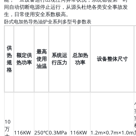
间自动切断电源停止运行，从源头杜绝各类安全事故发
生，日常使用安全系数极高。
卧式电加热导热油炉全系列多型号参数表
供
最高
热
额定供
系统运
总加热
使用
设备整体尺寸
规
热功率
行压力
功率
油温
格
10
万
116KW
250℃
0.3MPa
116KW
1.2m×0.7m×1.0m