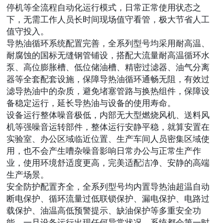
停机等全流程自动化运行模式，日常正常使用状态之
下，无需工作人员长时间现场值守看管，极大节省人工
值守投入。
导热油循环系统配置完善，全系列型号均采用耐高温、
耐腐蚀的国标无缝钢管铺设，搭配大流量耐高温循环水
泵、高位膨胀槽、低位储油槽、精密过滤器、油气分离
器等全套配套设施，保障导热油循环通畅无阻，有效过
滤导热油中的杂质，避免堵塞管路与换热组件，保障设
备稳定运行，延长导热油与设备的使用寿命。
设备运行整体噪音极低，内部无大型燃烧风机、送料风
机等强噪音运转部件，整体运行安静平稳，就算安置在
实验室、办公区域临近位置、生产车间人员密集区域使
用，也不会产生嘈杂噪音影响日常办公与正常生产作
业，使用环境舒适度更高，完美适配洁净、安静的高端
生产场景。
安全防护配置齐全，全系列型号均内置导热油超温自动
断电保护、循环流量过低联锁保护、漏电保护、电路过
载保护、油温高低预警提示、缺油保护等多重安全功
能，一旦设备运行出现任何异常状况，系统都会第一时