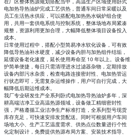
在厂区整体热源规划搭配当中，高温生产区域使用卧式
电加热导热油炉完成工艺供热，普通车间日常采暖以及
员工生活热水供应，可以搭配电加热热水锅炉组合使
用，共用一套供电系统与控制系统，整体场地布局紧凑
规整，资源利用更加合理，大幅降低整体项目设备投入
成本。
日常使用过程中，搭配小型简易净水软化设备，可有效
降低导热油补水硬度，减少设备内胆与加热组件结垢，
延缓设备老化速度，延长使用寿命至 10 年以上。设备维
护简单便捷，每日只需清理进水过滤器杂物，定期排放
设备内部污水杂质，检查电路连接密封性、电加热管运
行状态即可，无需复杂运维操作，用户可自行完成，大
幅降低后期运维成本。
我厂专业研发生产全系列卧式电加热导热油炉多年，深
耕高端洁净工业高温热源领域，设备做工精细密封性
强，严格遵循工业洁净生产标准打造，全系列型号现货
库存充足，可快速安排发货配送。同时可根据用户车间
场地大小、生产工艺温度需求、供热点位数量进行个性
化定制设计，免费提供热源布局方案、安装技术指导、