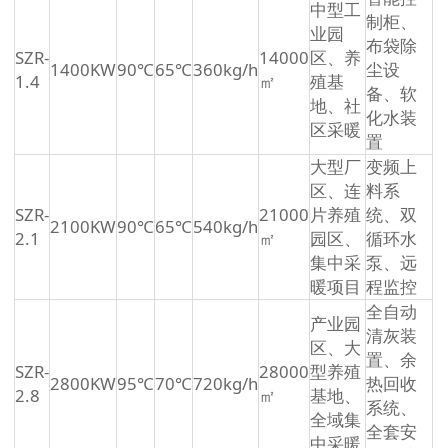
中型工
制柜、
业园
布袋除
SZR-
14000
区、养
1400KW
90℃
65℃
360kg/h
尘设
1.4
㎡
殖基
备、软
地、社
化水装
区采暖
置
大型厂
变频上
区、连
料系
SZR-
21000
片养殖
统、双
2100KW
90℃
65℃
540kg/h
2.1
㎡
园区、
循环水
集中采
泵、远
暖项目
程监控
全自动
产业园
清灰装
区、大
置、余
SZR-
28000
型养殖
2800KW
95℃
70℃
720kg/h
热回收
2.8
㎡
基地、
系统、
全域集
全套安
中采暖