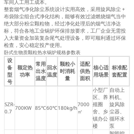
车间人工用工成本。
整套烟气净化除尘系统设计实用高效，采用旋风除尘 +
布袋除尘组合式净化结构，能够有效过滤燃烧烟气当中
绝大部分粉尘颗粒物，经过净化处理后的烟气洁净达
标，符合各地工业锅炉环保排放要求，工厂企业无需投
入大量资金加装复杂尾气处理设备，即可顺利通过环保
检查，安心稳定投产使用。
卧式生物质颗粒热水锅炉规格参数表
设
常用
颗粒小
适配
备
额定热
回水
核心适
标准配
出水
时消耗
供热
型
功率
温度
用场景
套配置
温度
量
面积
号
小型厂
自动上
区、养
料机、
SZR-
7000
殖圈
旋风除
700KW
85℃
60℃
180kg/h
0.7
㎡
舍、乡
尘器、
镇办公
循环水
楼
泵
智能控