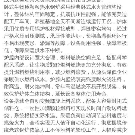
卧式生物质颗粒热水锅炉采用经典卧式水火管结构设
计，整体结构牢固稳定，抗震抗压性能强，能够完美适
配工厂车间、养殖基地全天不间断连续运行工况，炉体
采用优质专用锅炉板材焊接成型，焊缝密实均匀，经过
严格水压耐压测试，承压性能达标，长期高温循环运行
不易出现变形、渗漏等故障，设备耐用性强，故障率极
低，保障采暖供水不中断。
炉膛内部设计宽大合理，燃料燃烧空间充足，搭配科学
配风系统，让生物质颗粒燃料燃烧更加充分彻底，有效
提升燃料燃烧利用率，减少燃料浪费，从源头降低企业
采暖供水燃料成本。炉膛内壁浇筑高强度耐火浇注料，
耐高温、耐火焰冲刷，常年高温燃烧不易开裂脱落，有
效保护炉体主体结构，延长设备整体使用寿命。
设备搭载全自动变频螺旋上料系统，配备大容量封闭式
储料仓，一次性加满颗粒燃料可实现长时间自动送料燃
烧，系统根据实际水温、采暖负荷自动调节进料速度与
燃烧火力，全程实现无人值守自动化运行，彻底摆脱传
统老式锅炉依靠人工不停添料的繁琐工作，大幅度减少