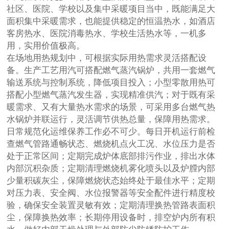
社区、医院、学校以及集中采暖项目当中，既能满足大
面积集中采暖需求，也能提供稳定的恒温热水，如酒店
客房热水、医院消毒热水、学校生活热水等，一机多
用，实用价值极高。
在场地用热规划中，可根据实际用热需求灵活搭配设
备。生产工艺用汽可搭配燃气蒸汽锅炉，共用一套燃气
输送系统与控制系统，降低项目投入；小型零散用热可
搭配小型燃气蒸汽发生器，实现精准供汽；对于既有采
暖需求、又有大量热水需求的场景，可采用多台燃气热
水锅炉并联运行，灵活调节供热总量，保障用热需求。
日常规范化运维保养工作必不可少。每日开机运行前检
查燃气管路通畅状态、燃烧机点火工况、水位压力是否
处于正常区间；定期完成炉体底部排污作业，排出水体
内部沉积杂质；定期清理燃烧机雾化喷头以及炉膛内部
少量积碳灰尘，保障燃烧状态始终处于最佳水平；定期
对压力表、安全阀、水位报警器等安全配件进行精度校
验，确保安全装置灵敏有效；定期清理换热管路表面积
尘，保障换热效率；长期停用设备时，排空炉内所有积