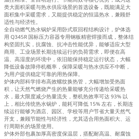
类大面积采暖与热水供应场景的首选设备，既能满足大
面积集中采暖需求，又能提供稳定的恒温热水，兼顾舒
适性与经济性。
全自动燃气热水锅炉采用卧式双回程结构设计，炉体选
用 Q345R 国标压力容器专用钢板精密焊接而成，整体结
构坚固扎实，抗腐蚀、抗冲击性能优异，能够适应大型
商用、工业场景长期连续运行的负荷需求，即便在高
温、高湿度的环境中，依旧能保持稳定运行状态，大幅
降低设备故障停机概率，保障采暖与热水供应不中断，
为用户提供稳定可靠的用热保障。
炉体内部科学排布高效螺纹换热管，大幅增加受热面
积，让天然气燃烧产生的热量能够充分传递给采暖热
水，最大限度减少热量流失，整机热效率可达 93% 以
上，相比传统热水锅炉，能耗可降低 15% 左右，长期连
续运行能够为酒店、园区、学校等用户节省大量天然气
开支，兼顾节能性与经济性，尤其适合用热面积大、运
行周期长的场景使用。
炉体外部包裹加厚高密度保温层，搭配耐高温、耐腐蚀