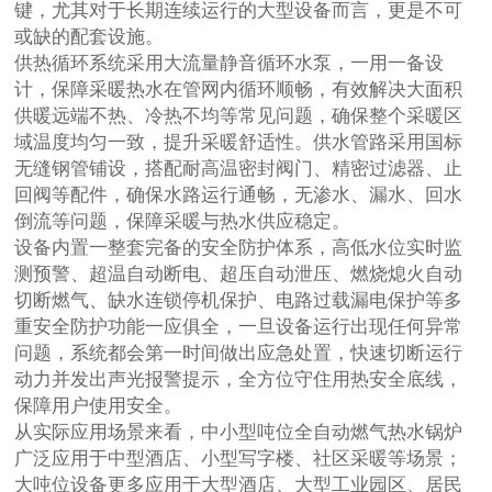
键，尤其对于长期连续运行的大型设备而言，更是不可
或缺的配套设施。
供热循环系统采用大流量静音循环水泵，一用一备设
计，保障采暖热水在管网内循环顺畅，有效解决大面积
供暖远端不热、冷热不均等常见问题，确保整个采暖区
域温度均匀一致，提升采暖舒适性。供水管路采用国标
无缝钢管铺设，搭配耐高温密封阀门、精密过滤器、止
回阀等配件，确保水路运行通畅，无渗水、漏水、回水
倒流等问题，保障采暖与热水供应稳定。
设备内置一整套完备的安全防护体系，高低水位实时监
测预警、超温自动断电、超压自动泄压、燃烧熄火自动
切断燃气、缺水连锁停机保护、电路过载漏电保护等多
重安全防护功能一应俱全，一旦设备运行出现任何异常
问题，系统都会第一时间做出应急处置，快速切断运行
动力并发出声光报警提示，全方位守住用热安全底线，
保障用户使用安全。
从实际应用场景来看，中小型吨位全自动燃气热水锅炉
广泛应用于中型酒店、小型写字楼、社区采暖等场景；
大吨位设备更多应用于大型酒店、大型工业园区、居民