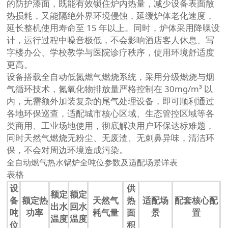
的防护漆面，既能有效锁住炉内热量，减少设备表面散
热损耗，又能隔绝外界环境侵蚀，延缓炉体老化速度，
延长整机使用寿命至 15 年以上。同时，炉体采用降噪设
计，运行过程中噪音极低，不会影响酒店客人休息、写
字楼办公、学校教学与医院诊疗秩序，使用环境舒适度
更高。
设备搭载全自动低氮燃气燃烧系统，采用分级燃烧与烟
气循环技术，氮氧化物排放量严格控制在 30mg/m³ 以
内，无需额外加装复杂的尾气处理设备，即可顺利通过
各地环保巡查，适配城市核心区域、生态管控区域等各
类商用、工业场地使用，彻底解决用户环保达标难题，
同时天然气燃烧无粉尘、无废渣、无刺鼻异味，清洁环
保，不会对周边环境造成污染。
全自动燃气热水锅炉全吨位参数及适配场景详表
表格
设
供
额定
额定
备
额定热
天然气
热
适配场
配套核心配
出水
回水
吨
功率
耗气量
面
景
置
温度
温度
位
积