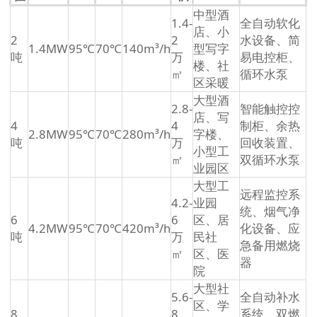
中型酒
1.4-
全自动软化
店、小
2
2
水设备、简
1.4MW
95℃
70℃
140m³/h
型写字
吨
万
易电控柜、
楼、社
㎡
循环水泵
区采暖
大型酒
2.8-
智能触控控
店、写
4
4
制柜、余热
2.8MW
95℃
70℃
280m³/h
字楼、
吨
万
回收装置、
小型工
㎡
双循环水泵
业园区
大型工
远程监控系
4.2-
业园
统、烟气净
6
6
区、居
4.2MW
95℃
70℃
420m³/h
化设备、应
吨
万
民社
急备用燃烧
㎡
区、医
器
院
大型社
5.6-
全自动补水
区、学
8
8
系统、双燃