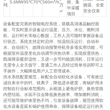
5.6MW
95℃
70℃
560m³/h
校、集
吨
万
烧器、全套
中采暖
㎡
安全仪表
项目
设备配套完善的智能电控系统，搭载高清液晶触控面
板，可实时显示设备运行温度、压力、水位、燃料消
耗、运行时长等核心数据，工作人员可随时掌握设备运
行状态。系统支持定时启停、恒温恒压运行、自动补
水、自动排污、故障自动报警停机等多项实用功能，可
根据室外温度变化自动调节供热功率，实现按需供热，
既保障采暖舒适性，又进一步节约能源消耗，日常运行
无需专人全天值守，普通工作人员经过简单培训即可上
手操作，大幅降低用户人工管理成本。
供水系统配置规范，标配全自动软化水设备，可有效过
滤自来水中的钙、镁离子，降低进水硬度，将锅炉用水
控制在行业标准范围内，从根源上避免炉胆、换热管路
内壁结垢。水垢不仅会降低换热效率、增加燃料消耗，
还可能导致炉体受热不均，引发设备故障，规范使用软
化水设备是延长锅炉使用寿命、保障设备稳定运行的关