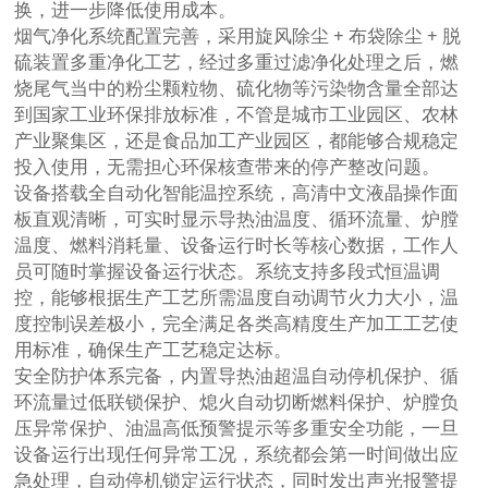
换，进一步降低使用成本。
烟气净化系统配置完善，采用旋风除尘 + 布袋除尘 + 脱
硫装置多重净化工艺，经过多重过滤净化处理之后，燃
烧尾气当中的粉尘颗粒物、硫化物等污染物含量全部达
到国家工业环保排放标准，不管是城市工业园区、农林
产业聚集区，还是食品加工产业园区，都能够合规稳定
投入使用，无需担心环保核查带来的停产整改问题。
设备搭载全自动化智能温控系统，高清中文液晶操作面
板直观清晰，可实时显示导热油温度、循环流量、炉膛
温度、燃料消耗量、设备运行时长等核心数据，工作人
员可随时掌握设备运行状态。系统支持多段式恒温调
控，能够根据生产工艺所需温度自动调节火力大小，温
度控制误差极小，完全满足各类高精度生产加工工艺使
用标准，确保生产工艺稳定达标。
安全防护体系完备，内置导热油超温自动停机保护、循
环流量过低联锁保护、熄火自动切断燃料保护、炉膛负
压异常保护、油温高低预警提示等多重安全功能，一旦
设备运行出现任何异常工况，系统都会第一时间做出应
急处理，自动停机锁定运行状态，同时发出声光报警提