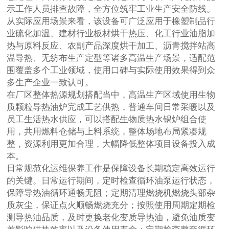
示工作人员排查故障，全方位筑牢工业生产安全防线。
从实际应用场景来看，该设备可广泛应用于橡塑制品行
业硫化加温、建材行业板材烘干热压、化工行业油脂加
热与原料反应、农副产品深度烘干加工、沥青搅拌站高
温导热、无纺布生产定型等诸多高温生产场景，适配范
围覆盖多个工业领域，使用口碑与实际使用效果得到众
多生产企业一致认可。
在厂区整体热源规划搭配当中，高温生产区域使用生物
质颗粒导热油炉完成工艺供热，普通车间日常采暖以及
员工生活热水供应，可以搭配生物质热水锅炉组合使
用，共用燃料仓储与上料系统，整体场地布局紧凑规
整，资源利用更加合理，大幅降低整体项目设备投入成
本。
日常规范化运维保养工作是保障设备长期稳定高效运行
的关键。日常运行期间，定时检查循环油泵运行状态，
保障导热油循环通畅无阻；定期清理燃烧机燃烧头部杂
质灰尘，保证点火顺畅燃烧充分；按照使用周期定期检
测导热油品质，及时更换老化变质导热油，避免油质变