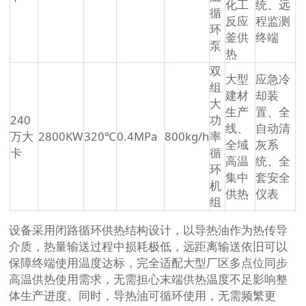
化工
统、远
循
反应
程监测
环
釜供
终端
泵
热
双
大型
应急冷
组
建材
却装
大
生产
置、全
240
功
线、
自动清
万大
2800KW
320℃
0.4MPa
800kg/h
率
全域
灰系
卡
循
高温
统、全
环
集中
套安全
机
供热
仪表
组
设备采用闭路循环供热结构设计，以导热油作为热传导
介质，热量输送过程中损耗极低，远距离输送依旧可以
保障终端使用温度达标，完全适配大型厂区多点位同步
高温供热使用需求，无需担心末端供热温度不足影响整
体生产进度。同时，导热油可循环使用，无需频繁更