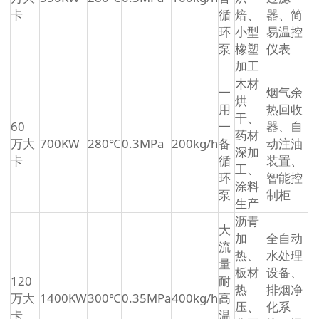
卡
循
焙、
器、简
环
小型
易温控
泵
橡塑
仪表
加工
木材
一
烟气余
烘
用
热回收
干、
60
一
器、自
药材
万大
700KW
280℃
0.3MPa
200kg/h
备
动注油
深加
卡
循
装置、
工、
环
智能控
涂料
泵
制柜
生产
沥青
大
加
全自动
流
热、
水处理
量
板材
设备、
120
耐
热
排烟净
万大
1400KW
300℃
0.35MPa
400kg/h
高
压、
化系
卡
温