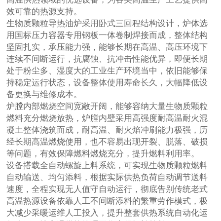
效可靠的热源支持。
生物质颗粒导热油炉采用卧式三回程结构设计，炉体选
用国标压力容器专用钢板一体卷制焊接而成，整体结构
坚固扎实，承压能力强，能够长期在高温、高压环境下
连续不间断运行，抗腐蚀、抗冲击性能优异，即便长期
处于粉尘多、湿度大的工业生产环境当中，依旧能够保
持稳定运行状态，设备整体使用寿命长久，大幅降低设
备更换与维修成本。
炉膛内部燃烧空间宽敞开阔，能够容纳大量生物质颗粒
燃料充分燃烧放热，炉膛内壁采用高强度耐高温耐火混
凝土整体浇筑而成，耐高温、耐火焰冲刷能力极强，历
经长期高温燃烧使用，也不容易出现开裂、脱落、破损
等问题，有效保障燃料燃烧充分，提升燃料利用率。
设备搭载全自动螺旋上料系统，可实现生物质颗粒燃料
自动输送、均匀添料，根据实际供热负荷自动调节送料
速度，全程实现无人值守自动运行，彻底告别传统老式
高温热源设备依靠人工不间断添料的繁重劳作模式，极
大减少采暖运维人工投入，提升整套供热系统自动化运