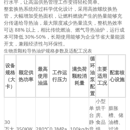
行水平，让高温供热管理工作变得轻松简单。
整套换热系统经过科学优化设计，采用高效螺纹换热
管，大幅增加受热面积，让燃料燃烧产生的热量能够充
分传递给导热油，最大限度减少热量流失，整机热效率
可达 88% 以上，相比传统燃油、燃气导热油炉，运行成
本可降低 30%-50%，长期使用能够为企业节省大量能源
开支，兼顾经济性与环保性。
生物质颗粒导热油炉规格参数及适配工况表
循
设备
环
最高
满负荷
主要
规格
额定供
工作运
油
配套核
使用
颗粒消
适用
（大
热功率
行压力
泵
心设施
油温
耗量
工况
卡）
配
置
小型
单
烘干
膨胀
台
房、
槽、储
30
静
食品
油槽、
万大
350KW
280℃
0.3MPa
100kg/h
音
烘
过滤