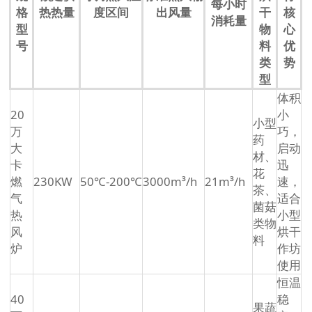
每小时
格
热热量
度区间
出风量
干
核
消耗量
型
物
心
号
料
优
类
势
型
体积
20
小
小型
万
巧，
药
大
启动
材、
卡
迅
花
燃
230KW
50℃-200℃
3000m³/h
21m³/h
速，
茶、
气
适合
菌菇
热
小型
类物
风
烘干
料
炉
作坊
使用
恒温
40
稳
果蔬