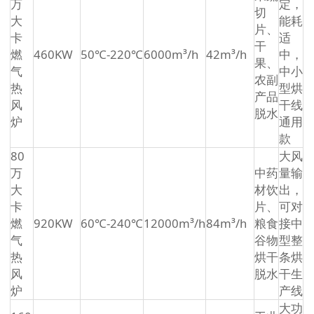
万
定，
切
大
能耗
片、
卡
适
干
燃
460KW
50℃-220℃
6000m³/h
42m³/h
中，
果、
气
中小
农副
热
型烘
产品
风
干线
脱水
炉
通用
款
80
大风
万
中药
量输
大
材饮
出，
卡
片、
可对
燃
920KW
60℃-240℃
12000m³/h
84m³/h
粮食
接中
气
谷物
型整
热
烘干
条烘
风
脱水
干生
炉
产线
大功