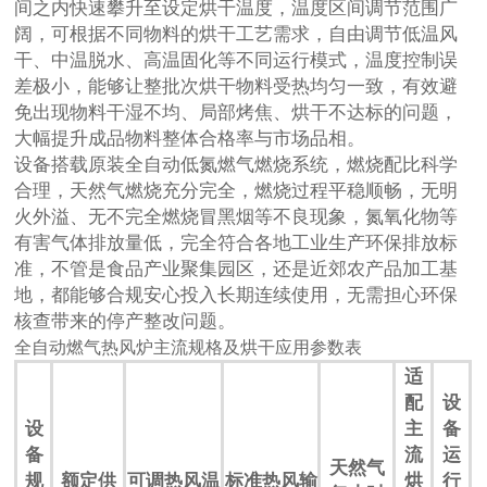
间之内快速攀升至设定烘干温度，温度区间调节范围广
阔，可根据不同物料的烘干工艺需求，自由调节低温风
干、中温脱水、高温固化等不同运行模式，温度控制误
差极小，能够让整批次烘干物料受热均匀一致，有效避
免出现物料干湿不均、局部烤焦、烘干不达标的问题，
大幅提升成品物料整体合格率与市场品相。
设备搭载原装全自动低氮燃气燃烧系统，燃烧配比科学
合理，天然气燃烧充分完全，燃烧过程平稳顺畅，无明
火外溢、无不完全燃烧冒黑烟等不良现象，氮氧化物等
有害气体排放量低，完全符合各地工业生产环保排放标
准，不管是食品产业聚集园区，还是近郊农产品加工基
地，都能够合规安心投入长期连续使用，无需担心环保
核查带来的停产整改问题。
全自动燃气热风炉主流规格及烘干应用参数表
适
配
设
设
主
备
备
流
运
天然气
规
额定供
可调热风温
标准热风输
烘
行