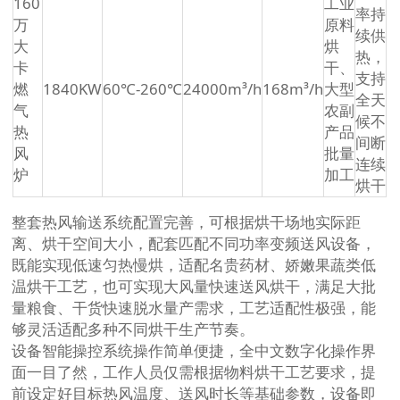
160
工业
率持
万
原料
续供
大
烘
热，
卡
干、
支持
燃
1840KW
60℃-260℃
24000m³/h
168m³/h
大型
全天
气
农副
候不
热
产品
间断
风
批量
连续
炉
加工
烘干
整套热风输送系统配置完善，可根据烘干场地实际距
离、烘干空间大小，配套匹配不同功率变频送风设备，
既能实现低速匀热慢烘，适配名贵药材、娇嫩果蔬类低
温烘干工艺，也可实现大风量快速送风烘干，满足大批
量粮食、干货快速脱水量产需求，工艺适配性极强，能
够灵活适配多种不同烘干生产节奏。
设备智能操控系统操作简单便捷，全中文数字化操作界
面一目了然，工作人员仅需根据物料烘干工艺要求，提
前设定好目标热风温度、送风时长等基础参数，设备即