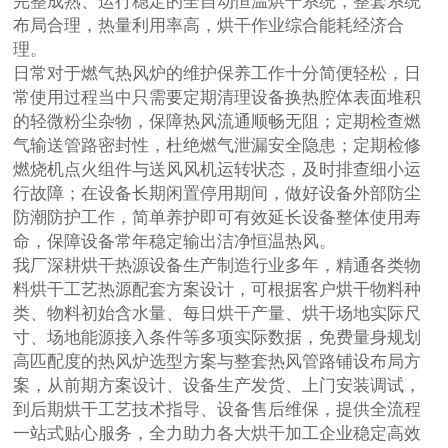
完整成熟、运行稳定的全自动恒温烘干系统，整套系统
布局合理，热量利用率高，烘干作业综合能耗经济合
理。
日常对于燃气热风炉的维护保养工作十分简便轻松，日
常使用过程当中只需要定期清理设备换热腔体表面堆积
的轻微粉尘杂物，保障热风流通顺畅无阻；定期检查燃
气输送管路密封性，杜绝燃气泄漏安全隐患；定期检修
燃烧机点火组件与送风风机运转状态，及时排查细小运
行故障；在设备长期闲置停用期间，做好设备外部防尘
防潮防护工作，简单养护即可有效延长设备整体使用寿
命，保障设备常年稳定输出洁净恒温热风。
我厂深耕烘干热源设备生产制造行业多年，精通各类物
料烘干工艺热源配套方案设计，可根据客户烘干物料种
类、物料初始含水量、每日烘干产量、烘干场地实际尺
寸、场地能源接入条件等多项实际数据，免费量身规划
高匹配度的热风炉选型方案与整套热风管路铺设布局方
案，从前期方案设计、设备生产发货、上门安装调试，
到后期烘干工艺技术指导、设备售后维保，提供全流程
一站式贴心服务，全力助力各大烘干加工企业稳定高效