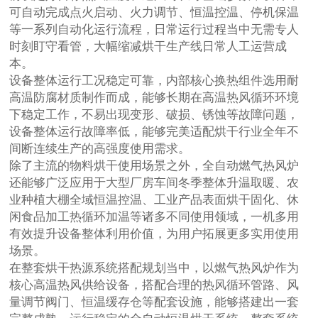
可自动完成点火启动、火力调节、恒温控温、停机保温
等一系列自动化运行流程，日常运行过程当中无需专人
时刻盯守看管，大幅缩减烘干生产线日常人工运营成
本。
设备整体运行工况稳定可靠，内部核心换热组件选用耐
高温防腐材质制作而成，能够长期在高温热风循环环境
下稳定工作，不易出现变形、破损、锈蚀等故障问题，
设备整体运行故障率低，能够完美适配烘干行业全年不
间断连续生产的高强度使用需求。
除了主流的物料烘干使用场景之外，全自动燃气热风炉
还能够广泛应用于大型厂房车间冬季整体升温取暖、农
业种植大棚全域恒温控温、工业产品表面烘干固化、休
闲食品加工热循环加温等诸多不同使用领域，一机多用
有效提升设备整体利用价值，为用户拓展更多实用使用
场景。
在整套烘干热源系统搭配规划当中，以燃气热风炉作为
核心高温热风供给设备，搭配合理的热风循环管路、风
量调节阀门、恒温缓存仓等配套设施，能够搭建出一套