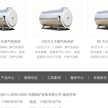
大卡天然气热风炉
120万大卡燃气热风炉
90 
.5MW）燃气热风炉
120万大卡（1.4MW）燃气热风炉
90万大卡（1
85%-96%，热风
技术参数：热效率75%-95%，热风
技术参数：热效
0℃可调，天然气消耗
温度60-550℃可调，天然气消耗
温度80-60
m³/h，鼓风机功率
120-150m³/h。剖析多头螺旋槽片/
100m³/h
多头螺旋槽片/双套管
全钢板套筒换热原理、间接换热技
平焰换热原
间接换热技术及
术及全自动控制。适用于
自动安全
产品中心
|
新闻动态
|
工程案例
|
服务中心
|
在线留言
yright © 2002-2022 鸿晟锅炉设备有限公司 版权所有
17657615776 电话：17657615776