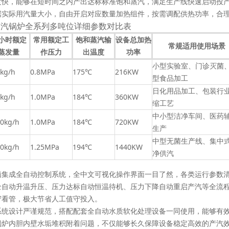
度快，能够在短时间之内产出达标标准饱和蒸汽，满足生产线快速启动投
据实际用汽量大小，自由开启对应数量加热组件，按需调配供热功率，合
蒸汽锅炉全系列多吨位详细参数对比表
小时额定
常用额定工
饱和蒸汽输
设备总加热
常规适用使用场景
蒸发量
作压力
出温度
功率
小型实验室、门诊灭菌
kg/h
0.8MPa
175℃
216KW
型食品加工
日化用品加工、包装行
kg/h
1.0MPa
184℃
360KW
缩工艺
中小型洁净车间、医药
0kg/h
1.0MPa
184℃
720KW
生产
中型无菌生产线、集中
0kg/h
1.25MPa
194℃
1440KW
净供汽
脑集成全自动控制系统，全中文可视化操作界面一目了然，各类运行参数
全自动升温升压、压力达标自动恒温待机、压力下降自动重启产汽等全流
守看管，极大节省人工值守投入。
系统设计严谨规范，搭配配套全自动水质软化处理设备一同使用，能够有
锅炉内胆内壁水垢堆积附着问题，不仅能够长久保障设备稳定高效的产汽