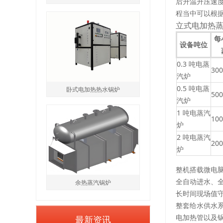
后升温升压速
程当中可以根
立式电加热
每
设备吨位
0.3 吨电蒸
300
汽炉
0.5 吨电蒸
卧式电加热热水锅炉
500
汽炉
1 吨电蒸汽
100
炉
2 吨电蒸汽
200
炉
整机搭载微电
全自动进水、
余热蒸汽锅炉
长时间现场值
整套给水供水
最新资讯
电加热管以及