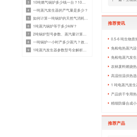
10吨燃气锅炉多少钱一台？10吨燃气设备热效率与价格关系
3
一吨蒸汽发生器的产气量是多少？
4
如何计算一吨锅炉的天然气消耗？效率、热值和蒸汽参数
5
推荐资讯
1吨蒸汽锅炉等于多少kW？
6
2吨锅炉型号参数、蒸汽量计算、燃气锅炉耗气量是多少？
7
0.5-6 吨生
一吨锅炉一小时产多少蒸汽？效率计算与选型指南
8
免检电热蒸汽设备
1吨蒸汽发生器参数型号全解析：高效节能选型
9
免检电蒸汽发生
农林废料燃烧热
高温恒温供热选什
1 吨电蒸汽发生
产品烘干专用热源
精细防爆合成小
推荐产品