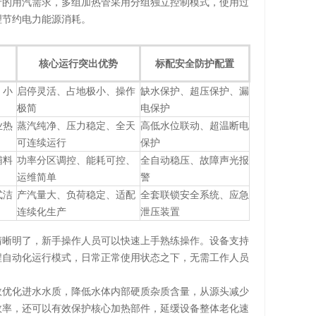
产的用汽需求，多组加热管采用分组独立控制模式，使用过
理节约电力能源消耗。
核心运行突出优势
标配安全防护配置
、小
启停灵活、占地极小、操作
缺水保护、超压保护、漏
极简
电保护
业热
蒸汽纯净、压力稳定、全天
高低水位联动、超温断电
可连续运行
保护
辅料
功率分区调控、能耗可控、
全自动稳压、故障声光报
运维简单
警
式洁
产汽量大、负荷稳定、适配
全套联锁安全系统、应急
连续化生产
泄压装置
清晰明了，新手操作人员可以快速上手熟练操作。设备支持
程自动化运行模式，日常正常使用状态之下，无需工作人员
效优化进水水质，降低水体内部硬质杂质含量，从源头减少
效率，还可以有效保护核心加热部件，延缓设备整体老化速