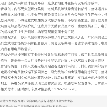
长电加热蒸汽锅炉整体使用寿命，减少后期配件更换与设备维修成本。
噪音极低，内部无大型燃烧风机、送料风机等强噪音运转部件，整体运行
人员密集区域使用，也不会产生嘈杂噪音影响日常办公与正常生产作业，
况划分来看，小吨位立式电加热蒸汽锅炉多用于小型实验加温、医疗器具
大吨位电加热蒸汽锅炉则广泛应用于无菌食品生产线、生物医药加工、电
高的规模化工业生产领域，场景适配覆盖面十分广泛。
用能搭配方面，使用电加热蒸汽锅炉满足生产工艺用汽之余，厂区内部员
系列立式电加热热水锅炉配套使用，两套设备共用一套进水供水管路，电
之内所有用电用热需求。
蒸汽锅炉严格按照国家工业特种设备制造标准精工打造，做工扎实品质可
检流程，确保每一台出厂设备运行性能稳定达标，杜绝劣质设备流入市场
工作轻松简便，日常只需要定期开启设备底部排污阀门，排出锅炉内部沉
；定期检查电路接线端子紧固状态，避免线路松动出现用电隐患即可，整
生产供应全系列立式电加热蒸汽锅炉，现货储备充足，支持标准规格快速
产加工，免费为客户提供场地安装布局建议、电路功率配置参考、日常使
相关需求，随时拨打专属对接热线：17657615776。
磁蒸汽发生器 免办证全自动蒸汽设备 小型洁净蒸汽发生器
颗粒导热油炉 工业高温供热设备 节能型有机热载体炉