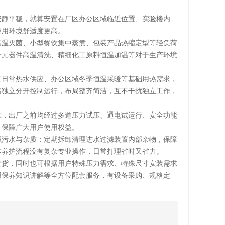
安静平稳，就算安置在厂区办公区域临近位置、实验楼内
使用环境舒适度更高。
高温灭菌、小型餐饮集中蒸煮、包装产品热缩定型等轻负荷
子元器件高温清洗、精细化工原料恒温加温等对于生产环境
工日常热水供应、办公区域冬季恒温采暖等基础用热需求，
路独立分开控制运行，布局整齐简洁，互不干扰独立工作，
靠，出厂之前均经过多道压力试压、通电试运行、安全功能
，保障广大用户使用权益。
积污水与杂质；定期拆卸清理进水过滤装置内部杂物，保障
体养护流程没有复杂专业操作，日常打理省时又省力。
发货，同时也可根据用户特殊压力需求、特殊尺寸安装需求
用保养知识讲解等全方位配套服务，有设备采购、规格定