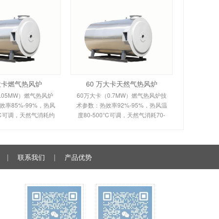
万大卡燃气热风炉
60 万大卡天然气热风炉
.05MW）燃气热风炉
60万大卡（0.7MW）燃气热风炉技
率85%-99%，热风
术参数：热效率92%-95%，热风温
0℃可调，天然气消耗约
度80-500℃可调，天然气消耗70-
。剖析多头螺旋槽片/涡壳
120m³/h。剖析烟风分离间接换热原
理、间接换热技术及全
理、室燃技术及全自动控制。适用
控制。适用于化工
于食品、粮食、物料烘干
|
联系我们
|
产品优势