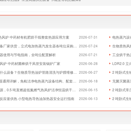
物质热风炉 中药材有机肥烘干线整套热源应用方案
2026-07-31
电热蒸汽设
厂家供货，立式电加热蒸汽发生器各吨位采购成本分析
2026-07-24
生物质热风炉
器使用与节电指南，全吨位配置解析
2026-07-21
工业烘干热
风炉 中药材菌棒烘干风管安装锅炉厂家
2026-06-28
LDR2.0
么设备？生物质导热油炉管路清洗与炉膛维修实体厂家
2026-06-27
2 吨卧式生
器通用详解，免检洁净电热蒸汽设备结构、配套与维保全指南
2026-06-18
无菌灭菌蒸
，0.5 吨直燃超低氮燃气热风炉洁净恒温烘干方案
2026-06-15
2 吨卧式常
反应釜供热 小型电热导热油加热器安全运行指南
2026-06-13
2 吨卧式