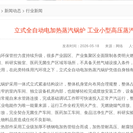
>
新闻动态
>
行业新闻
立式全自动电加热蒸汽锅炉 工业小型高压蒸
发表时间：2026-05-18
来源：网络
人
地环保管控力度持续升级，很多产业园区、产业集聚区全面限制各类明火
间、科研实验室、医药无菌生产区域等场所，不具备天然气铺设接入条件
使用，在此类特殊用汽环境之下，立式全自动电加热蒸汽锅炉凭借自身独
汽锅炉采用一体式立式紧凑结构设计，整体机身竖向布局合理规整，整体
狭窄的室内车间、独立设备机房内部，也能够轻松完成摆放安装工作，设
与常规自来水管路连接，完成基础调试工作即可快速投入正常产汽运行，
工业电能作为唯一能量来源，运行工作全程无明火产生、无燃烧烟气排放
排放，完全契合无菌生产车间、医药加工车间、食品洁净生产区、科研实
及物料品质造成任何不良影响。
发热部件采用工业级加厚不锈钢电加热管组合而成，加热管耐高压、耐腐