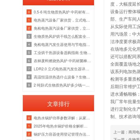
度，大幅度延
设备运行整体
0.5-6 吨生物质热风炉 中药材有机肥烘干线整套热源应用方案
0
部、生产车间
电热蒸汽设备厂家供货，立式电加热蒸汽发生器洁净供汽全套解决方案
1
从实际使用工
免检电热蒸汽设备厂家供货，立式电加热蒸汽发生器各吨位采购成本分析
2
用汽场景；中
生物质热风炉烘干线怎么配套全厂热源？多吨位锅炉改造维保一站式方案
3
洁净度要求极
免检电蒸汽发生器使用与节电指南，全吨位配置解析
4
在场地多元化
工业烘干热源设备选购指南 生物质热风炉源头厂家
5
还可以搭配同
农林废料燃烧热风炉 中药材菌棒烘干风管安装锅炉厂家
6
全面覆盖场地
LDR2.0 立式电热蒸汽发生器详解，水路防垢与电气绝缘故障检修指南
7
该系列电加热
高温恒温供热选什么设备？生物质导热油炉管路清洗与炉膛维修实体厂家
8
检测等多重质
2 吨卧式生物质热风炉多少钱一台 烘干热风管道安装炉膛除焦维修厂家
9
后期日常维护
进水通畅顺畅
我厂常年批量
文章排行
进行定制化生
制、技术咨询等
电热水锅炉功率参数详解：从家用小型到工业级应用
0
2025年电热水锅炉价格全解析｜家用/商用成本对比+选购指南
1
上一篇：商用电
锅炉压力容器使用登记管理办法：流程、参数与注意事项
2
下一篇：生物质