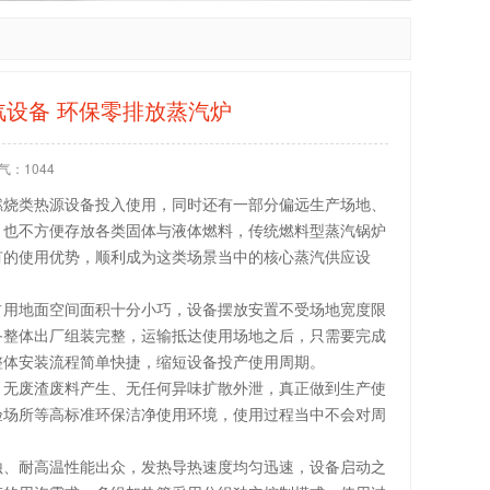
汽设备 环保零排放蒸汽炉
气：
1044
燃烧类热源设备投入使用，同时还有一部分偏远生产场地、
，也不方便存放各类固体与液体燃料，传统燃料型蒸汽锅炉
有的使用优势，顺利成为这类场景当中的核心蒸汽供应设
占用地面空间面积十分小巧，设备摆放安置不受场地宽度限
备整体出厂组装完整，运输抵达使用场地之后，只需要完成
整体安装流程简单快捷，缩短设备投产使用周期。
、无废渣废料产生、无任何异味扩散外泄，真正做到生产使
验场所等高标准环保洁净使用环境，使用过程当中不会对周
蚀、耐高温性能出众，发热导热速度均匀迅速，设备启动之