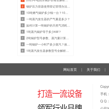
锅炉压力容器使用登记管理办法：流程、参数与注意事项
2
10吨燃气锅炉多少钱一台？10吨燃气设备热效率与价格关系
3
一吨蒸汽发生器的产气量是多少？
4
如何计算一吨锅炉的天然气消耗？效率、热值和蒸汽参数
5
1吨蒸汽锅炉等于多少kW？
6
2吨锅炉型号参数、蒸汽量计算、燃气锅炉耗气量是多少？
7
一吨锅炉一小时产多少蒸汽？效率计算与选型指南
8
1吨蒸汽发生器参数型号全解析：高效节能选型
9
网站首页
|
关于我们
|
Cop
手机：
Q Q
公司