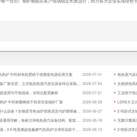
障每一台出厂锅炉都能在客户现场稳定长效运行，助力各大企业实现绿色
物质热风炉 中药材有机肥烘干线整套热源应用方案
2026-07-31
电热蒸汽设
厂家供货，立式电加热蒸汽发生器各吨位采购成本分析
2026-07-24
生物质热风炉
器使用与节电指南，全吨位配置解析
2026-07-21
工业烘干热
风炉 中药材菌棒烘干风管安装锅炉厂家
2026-06-28
LDR2.0
么设备？生物质导热油炉管路清洗与炉膛维修实体厂家
2026-06-27
2 吨卧式生
器通用详解，免检洁净电热蒸汽设备结构、配套与维保全指南
2026-06-18
无菌灭菌蒸
，0.5 吨直燃超低氮燃气热风炉洁净恒温烘干方案
2026-06-15
2 吨卧式常