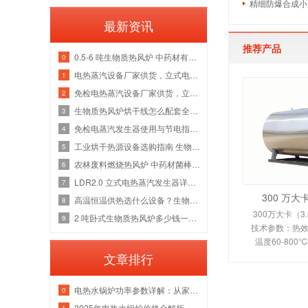
精细防爆合成小
最新资讯
推荐产品
0.5-6 吨生物质热风炉 中药材有机肥烘干线整套热源应用方案
0
电热蒸汽设备厂家供货，立式电加热蒸汽发生器洁净供汽全套解决方案
1
免检电热蒸汽设备厂家供货，立式电加热蒸汽发生器各吨位采购成本分析
2
生物质热风炉烘干线怎么配套全厂热源？多吨位锅炉改造维保一站式方案
3
免检电蒸汽发生器使用与节电指南，全吨位配置解析
4
工业烘干热源设备选购指南 生物质热风炉源头厂家
5
农林废料燃烧热风炉 中药材菌棒烘干风管安装锅炉厂家
6
LDR2.0 立式电热蒸汽发生器详解，水路防垢与电气绝缘故障检修指南
7
300 万
高温恒温供热选什么设备？生物质导热油炉管路清洗与炉膛维修实体厂家
8
300万大卡（3
2 吨卧式生物质热风炉多少钱一台 烘干热风管道安装炉膛除焦维修厂家
9
技术参数：热效率
温度60-80
350-450
文章排行
110KW。剖析
换热原理、
电热水锅炉功率参数详解：从家用小型到工业级应用
0
2025年电热水锅炉价格全解析｜家用/商用成本对比+选购指南
1