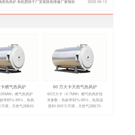
生物质热风炉 有机肥烘干厂安装除焦维修厂家报价
2026-06-13
万大卡燃气热风炉
60 万大卡天然气热风炉
.05MW）燃气热风炉
60万大卡（0.7MW）燃气热风炉技
率85%-99%，热风
术参数：热效率92%-95%，热风温
0℃可调，天然气消耗约
度80-500℃可调，天然气消耗70-
。剖析多头螺旋槽片/涡壳
120m³/h。剖析烟风分离间接换热原
理、间接换热技术及全
理、室燃技术及全自动控制。适用
控制。适用于化工
于食品、粮食、物料烘干