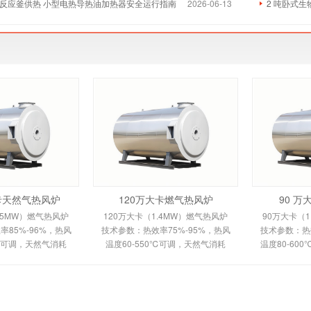
反应釜供热 小型电热导热油加热器安全运行指南
2026-06-13
2 吨卧式
大卡天然气热风炉
120万大卡燃气热风炉
90 
.5MW）燃气热风炉
120万大卡（1.4MW）燃气热风炉
90万大卡（1
85%-96%，热风
技术参数：热效率75%-95%，热风
技术参数：热效
0℃可调，天然气消耗
温度60-550℃可调，天然气消耗
温度80-60
m³/h，鼓风机功率
120-150m³/h。剖析多头螺旋槽片/
100m³/h
多头螺旋槽片/双套管
全钢板套筒换热原理、间接换热技
平焰换热原
间接换热技术及
术及全自动控制。适用于
自动安全