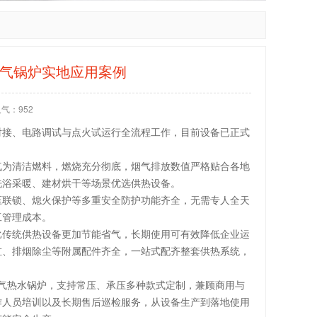
燃气锅炉实地应用案例
人气：
952
对接、电路调试与点火试运行全流程工作，目前设备已正式
气为清洁燃料，燃烧充分彻底，烟气排放数值严格贴合各地
洗浴采暖、建材烘干等场景优选供热设备。
压联锁、熄火保护等多重安全防护功能齐全，无需专人全天
工管理成本。
比传统供热设备更加节能省气，长期使用可有效降低企业运
缸、排烟除尘等附属配件齐全，一站式配齐整套供热系统，
、燃气热水锅炉，支持常压、承压多种款式定制，兼顾商用与
作人员培训以及长期售后巡检服务，从设备生产到落地使用