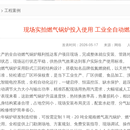
>
工程案例
现场实拍燃气锅炉投入使用 工业全自动
发表时间：2026-05-17
来源：网络
生产的
全自动燃气锅炉
顺利抵达客户项目现场，完成整体就位安装、管路
用状态，现场运行状态平稳，供热供气效果达到客户实际生产使用标准。
的燃气锅炉采用卧式三回程结构设计，搭载知名品牌低氮燃烧机，以天然
标准，轻松通过厂区环保核查，是当下工业生产、厂区供暖、食品加工、
化智能电控系统，全程自动化运行，一键启停、恒温控压、缺水保护、超
自动调节火力大小与输出功率，精准匹配现场用热用汽需求，大幅缩减人
行表现来看，这款燃气锅炉升温速度快，热转换效率高，热量损耗小，相
机身结构紧凑合理，占地空间小，现场安装布局灵活，配套水处理、分气
期检修维护简单省心。
年锅炉研发制造经验，可按需定制 1 吨 - 20 吨全规格燃气蒸汽锅炉
使用。全程提供上门勘测场地、方案规划、免费安装指导、现场调试、操