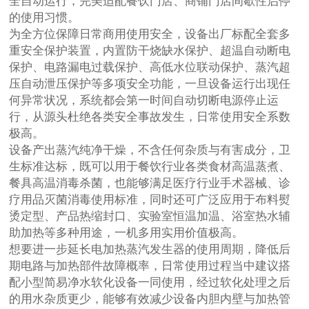
全自动运行，完美适配餐饮门店、商铺门店间歇性启停
的使用习惯。
为全方位保障日常商用使用安全，设备出厂标配全套多
重安全保护装置，内置防干烧缺水保护、超温自动断电
保护、电路漏电过载保护、高低水位联动保护、蒸汽超
压自动泄压保护等多项安全功能，一旦设备运行出现任
何异常状况，系统都会第一时间自动切断电源停止运
行，从源头杜绝各类安全事故发生，日常使用安全系数
极高。
设备产出蒸汽纯净干燥，不含任何杂质与有害成分，卫
生标准达标，既可以用于餐饮行业各类食材高温蒸煮、
餐具高温消毒杀菌，也能够满足医疗行业手术器械、诊
疗用品灭菌消毒使用标准，同时还可广泛应用于布料熨
烫定型、产品热缩封口、实验室恒温加温、浴室热水辅
助加热等多种用途，一机多用实用价值极高。
想要进一步延长电加热蒸汽发生器的使用周期，降低后
期电路与加热部件故障概率，日常使用过程当中建议搭
配小型简易净水软化设备一同使用，经过软化处理之后
的用水杂质更少，能够有效减少设备内胆内壁与加热管