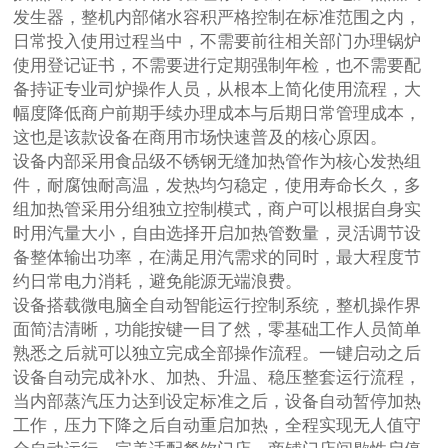
发生器，整机内部储水容积严格控制在标准范围之内，
日常投入使用过程当中，不需要前往相关部门办理锅炉
使用登记证书，不需要进行定期强制年检，也不需要配
备持证专业司炉操作人员，从根本上简化使用流程，大
幅度降低商户前期手续办理成本与后期日常管理成本，
这也是该款设备在商用市场快速普及的核心原因。
设备内部采用食品级不锈钢无缝加热管作为核心发热组
件，耐腐蚀耐高温，发热均匀稳定，使用寿命长久，多
组加热管采用分组独立控制模式，商户可以根据自身实
时用汽量大小，自由选择开启加热管数量，灵活调节设
备整体输出功率，在满足用汽需求的同时，最大程度节
约日常电力消耗，避免能源无端浪费。
设备搭载微电脑全自动智能运行控制系统，整机操作界
面简洁清晰，功能按键一目了然，零基础工作人员简单
熟悉之后就可以独立完成全部操作流程。一键启动之后
设备自动完成补水、加热、升温、稳压整套运行流程，
当内部蒸汽压力达到设定标准之后，设备自动暂停加热
工作，压力下降之后自动重启加热，全程实现无人值守