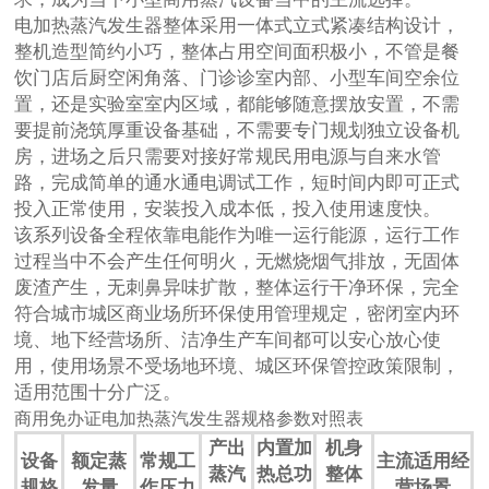
电加热蒸汽发生器整体采用一体式立式紧凑结构设计，
整机造型简约小巧，整体占用空间面积极小，不管是餐
饮门店后厨空闲角落、门诊诊室内部、小型车间空余位
置，还是实验室室内区域，都能够随意摆放安置，不需
要提前浇筑厚重设备基础，不需要专门规划独立设备机
房，进场之后只需要对接好常规民用电源与自来水管
路，完成简单的通水通电调试工作，短时间内即可正式
投入正常使用，安装投入成本低，投入使用速度快。
该系列设备全程依靠电能作为唯一运行能源，运行工作
过程当中不会产生任何明火，无燃烧烟气排放，无固体
废渣产生，无刺鼻异味扩散，整体运行干净环保，完全
符合城市城区商业场所环保使用管理规定，密闭室内环
境、地下经营场所、洁净生产车间都可以安心放心使
用，使用场景不受场地环境、城区环保管控政策限制，
适用范围十分广泛。
商用免办证电加热蒸汽发生器规格参数对照表
产出
内置加
机身
设备
额定蒸
常规工
主流适用经
蒸汽
热总功
整体
规格
发量
作压力
营场景