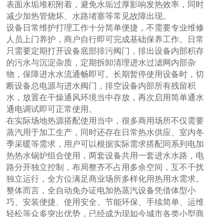
表面水垢堆积附着，避免水垢过厚影响发热效率，同时
减少加热管烧坏、水路堵塞等常见故障出现。
设备日常维护打理工作十分简单便捷，不需要专业维修
人员上门养护，商户自行即可完成基础保养工作。日常
只需要定期打开设备底部排污阀门，排出设备内部积存
的污水与沉淀杂质，定期拆卸清理进水过滤网内部杂
物，保障进水水流通畅即可。长期暂停使用设备时，切
断设备总电源与进水阀门，排空设备内部所有残留积
水，放置在干燥通风环境当中存放，再次启用简单通水
通电调试即可正常使用。
在实际场地热源搭配使用当中，很多商用场所不仅需要
蒸汽用于加工生产，同时还存在日常热水供应、室内冬
季采暖等需求，用户可以根据实际需求搭配同系列电加
热热水锅炉组合使用，两套设备共用一套进水水路，电
路分开独立控制，布局整齐不占用多余空间，互不干扰
独立运行，全方位满足商业场所多样化用热用水需求。
整体而言，全自动免办证电加热蒸汽设备凭借体型小
巧、安装便捷、使用安全、节能环保、手续简单、运维
轻松等众多突出优势，已经成为现如今城市各类小型商