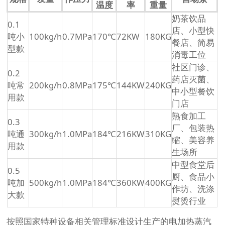
温度
率
重量
奶茶饮品
0.1
店、小型快
吨小
100kg/h
0.7MPa
170℃
72KW
180KG
餐店、简易
型款
消毒工位
社区门诊、
0.2
药店灭菌、
吨常
200kg/h
0.8MPa
175℃
144KW
240KG
中小型餐饮
用款
门店
熟食加工
0.3
厂、包装热
吨通
300kg/h
1.0MPa
184℃
216KW
310KG
缩、美容养
用款
生场所
中型食堂后
0.5
厨、食品小
吨加
500kg/h
1.0MPa
184℃
360KW
400KG
作坊、洗涤
大款
熨烫行业
按照国家特种设备相关管理标准设计生产的电加热蒸汽