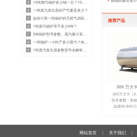
精细防爆合成小
10吨燃气锅炉多少钱一台？10吨燃气设备热效率与价格关系
3
一吨蒸汽发生器的产气量是多少？
4
如何计算一吨锅炉的天然气消耗？效率、热值和蒸汽参数
5
推荐产品
1吨蒸汽锅炉等于多少kW？
6
2吨锅炉型号参数、蒸汽量计算、燃气锅炉耗气量是多少？
7
一吨锅炉一小时产多少蒸汽？效率计算与选型指南
8
1吨蒸汽发生器参数型号全解析：高效节能选型
9
300 万
300万大卡（3
技术参数：热效率
温度60-80
350-450
110KW。剖析
换热原理、
网站首页
|
关于我们
|