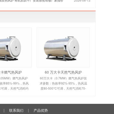
生物质热风炉 有机肥烘干厂安装除焦维修厂家报价
2026-06-13
万大卡燃气热风炉
60 万大卡天然气热风炉
.05MW）燃气热风炉
60万大卡（0.7MW）燃气热风炉技
率85%-99%，热风
术参数：热效率92%-95%，热风温
0℃可调，天然气消耗约
度80-500℃可调，天然气消耗70-
。剖析多头螺旋槽片/涡壳
120m³/h。剖析烟风分离间接换热原
理、间接换热技术及全
理、室燃技术及全自动控制。适用
控制。适用于化工
于食品、粮食、物料烘干
|
联系我们
|
产品优势