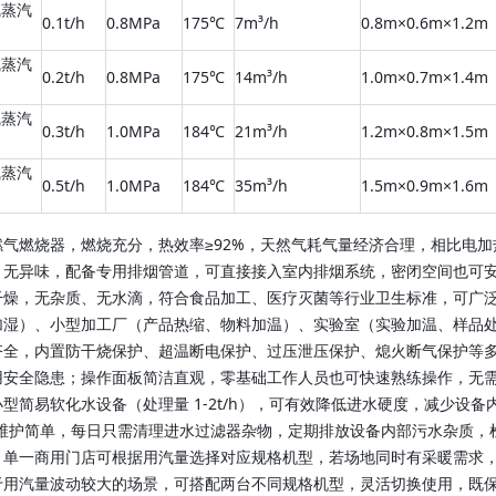
气蒸汽
0.1t/h
0.8MPa
175℃
7m³/h
0.8m×0.6m×1.2m
气蒸汽
0.2t/h
0.8MPa
175℃
14m³/h
1.0m×0.7m×1.4m
气蒸汽
0.3t/h
1.0MPa
184℃
21m³/h
1.2m×0.8m×1.5m
气蒸汽
0.5t/h
1.0MPa
184℃
35m³/h
1.5m×0.9m×1.6m
气燃烧器，燃烧充分，热效率≥92%，天然气耗气量经济合理，相比电加热
、无异味，配备专用排烟管道，可直接接入室内排烟系统，密闭空间也可
干燥，无杂质、无水滴，符合食品加工、医疗灭菌等行业卫生标准，可广
加湿）、小型加工厂（产品热缩、物料加温）、实验室（实验加温、样品
齐全，内置防干烧保护、超温断电保护、过压泄压保护、熄火断气保护等
用安全隐患；操作面板简洁直观，零基础工作人员也可快速熟练操作，无
型简易软化水设备（处理量 1-2t/h），可有效降低进水硬度，减少设
设备维护简单，每日只需清理进水过滤器杂物，定期排放设备内部污水杂质
单一商用门店可根据用汽量选择对应规格机型，若场地同时有采暖需求，可
于用汽量波动较大的场景，可搭配两台不同规格机型，灵活切换使用，既