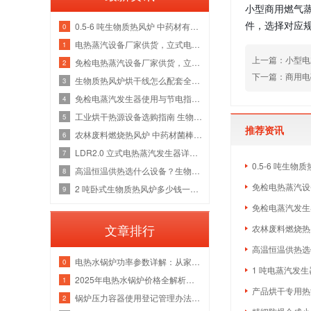
小型商用燃气
件，选择对应规
0.5-6 吨生物质热风炉 中药材有机肥烘干线整套热源应用方案
0
电热蒸汽设备厂家供货，立式电加热蒸汽发生器洁净供汽全套解决方案
1
上一篇：小型电
免检电热蒸汽设备厂家供货，立式电加热蒸汽发生器各吨位采购成本分析
2
下一篇：商用电
生物质热风炉烘干线怎么配套全厂热源？多吨位锅炉改造维保一站式方案
3
免检电蒸汽发生器使用与节电指南，全吨位配置解析
4
工业烘干热源设备选购指南 生物质热风炉源头厂家
5
推荐资讯
农林废料燃烧热风炉 中药材菌棒烘干风管安装锅炉厂家
6
LDR2.0 立式电热蒸汽发生器详解，水路防垢与电气绝缘故障检修指南
7
0.5-6 吨生
高温恒温供热选什么设备？生物质导热油炉管路清洗与炉膛维修实体厂家
8
免检电热蒸汽设备
2 吨卧式生物质热风炉多少钱一台 烘干热风管道安装炉膛除焦维修厂家
9
免检电蒸汽发生
文章排行
农林废料燃烧热
高温恒温供热选什
电热水锅炉功率参数详解：从家用小型到工业级应用
0
1 吨电蒸汽发生
2025年电热水锅炉价格全解析｜家用/商用成本对比+选购指南
1
产品烘干专用热源
锅炉压力容器使用登记管理办法：流程、参数与注意事项
2