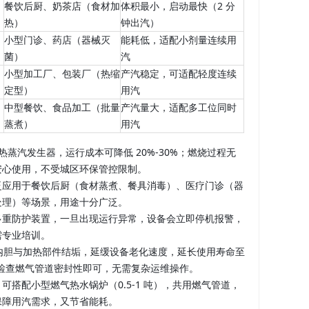
餐饮后厨、奶茶店（食材加
体积最小，启动最快（2 分
热）
钟出汽）
小型门诊、药店（器械灭
能耗低，适配小剂量连续用
菌）
汽
小型加工厂、包装厂（热缩
产汽稳定，可适配轻度连续
定型）
用汽
中型餐饮、食品加工（批量
产汽量大，适配多工位同时
蒸煮）
用汽
蒸汽发生器，运行成本可降低 20%-30%；燃烧过程无
安心使用，不受城区环保管控限制。
泛应用于餐饮后厨（食材蒸煮、餐具消毒）、医疗门诊（器
处理）等场景，用途十分广泛。
多重防护装置，一旦出现运行异常，设备会立即停机报警，
需专业培训。
备内胆与加热部件结垢，延缓设备老化速度，延长使用寿命至
，检查燃气管道密封性即可，无需复杂运维操作。
搭配小型燃气热水锅炉（0.5-1 吨），共用燃气管道，
保障用汽需求，又节省能耗。