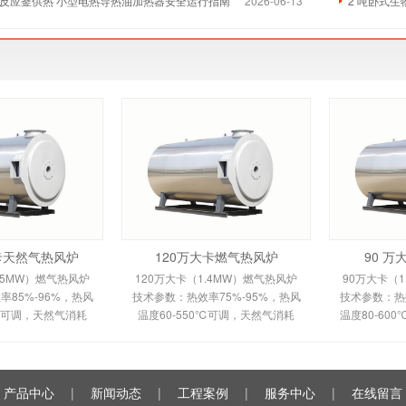
反应釜供热 小型电热导热油加热器安全运行指南
2026-06-13
2 吨卧式
大卡天然气热风炉
120万大卡燃气热风炉
90 
.5MW）燃气热风炉
120万大卡（1.4MW）燃气热风炉
90万大卡（1
85%-96%，热风
技术参数：热效率75%-95%，热风
技术参数：热效
0℃可调，天然气消耗
温度60-550℃可调，天然气消耗
温度80-60
m³/h，鼓风机功率
120-150m³/h。剖析多头螺旋槽片/
100m³/h
多头螺旋槽片/双套管
全钢板套筒换热原理、间接换热技
平焰换热原
间接换热技术及
术及全自动控制。适用于
自动安全
产品中心
|
新闻动态
|
工程案例
|
服务中心
|
在线留言