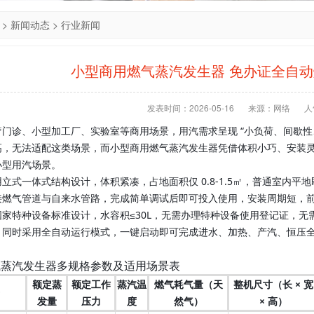
>
新闻动态
>
行业新闻
小型商用燃气蒸汽发生器 免办证全自
发表时间：2026-05-16
来源：网络
人
门诊、小型加工厂、实验室等商用场景，用汽需求呈现 “小负荷、间歇性
高，无法适配这类场景，而小型商用燃气蒸汽发生器凭借体积小巧、安装
小型用汽场景。
立式一体式结构设计，体积紧凑，占地面积仅 0.8-1.5㎡，普通室内
接燃气管道与自来水管路，完成简单调试后即可投入使用，安装周期短，
国家特种设备标准设计，水容积≤30L，无需办理特种设备使用登记证，
；同时采用全自动运行模式，一键启动即可完成进水、加热、产汽、恒压
气蒸汽发生器多规格参数及适用场景表
额定蒸
额定工作
蒸汽温
燃气耗气量（天
整机尺寸（长 × 宽
发量
压力
度
然气）
× 高）