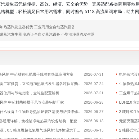
蒸汽发生器凭借便捷、高效、经济、安全的优势，完美适配各类商用零散
格机型，轻松满足日常用汽需求，同时贴合 5118 高流量词布局，助力
加热蒸汽发生器优势 工业商用全自动蒸汽设备
磁蒸汽发生器 免办证全自动蒸汽设备 小型洁净蒸汽发生器
物质热风炉 中药材有机肥烘干线整套热源应用方案
2026-07-31
电热蒸汽设
厂家供货，立式电加热蒸汽发生器各吨位采购成本分析
2026-07-24
生物质热风炉
器使用与节电指南，全吨位配置解析
2026-07-21
工业烘干热
风炉 中药材菌棒烘干风管安装锅炉厂家
2026-06-28
LDR2.0
么设备？生物质导热油炉管路清洗与炉膛维修实体厂家
2026-06-27
2 吨卧式生
器通用详解，免检洁净电热蒸汽设备结构、配套与维保全指南
2026-06-18
无菌灭菌蒸
，0.5 吨直燃超低氮燃气热风炉洁净恒温烘干方案
2026-06-15
2 吨卧式常