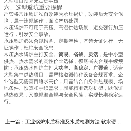
大型项目预算充足选承压。
六、选型避坑重要提醒
严禁将常压锅炉私自改装为承压锅炉，改装后无安全保
障，属于违规操作，面临严厉处罚。
常压锅炉不可用于高压、高温供热场景，避免强行加压
运行，引发安全事故。
承压锅炉必须合规报备、定期年检，严禁无证运行、无
证操作，杜绝安全隐患。
常压热水锅炉主打
安全、简易、省钱、灵活
，是中小型
供热、热水需求的高性价比选择，彻底省去合规手续烦
恼；承压热水锅炉主打
大功率、高稳定、广覆盖
，适合
大型集中供热项目，需严格遵循特种设备合规要求。企
业选型无需盲目追求高价，只需结合自身供热规模、场
地条件、预算和手续需求，就能精准选对机型，既保证
供热效果，又能规避合规与安全风险，实现长期稳定运
行。
上一篇：工业锅炉水质标准及水质检测方法 软水硬度 PH 值达标要求