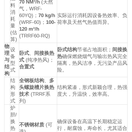
70 NM³/h
(天然
料
气，WRF-
消
60YQ)；
70 kg/h
实际运行消耗因设备热效率、负
耗
(WRF-60)；
100-
荷率及天然气热值而异。
量
120 m³/h
(估
(TRRF60-RQ)
算)
物
设
卧式结构
节省占地面积；
间接换
理
卧式
、
间接换热
备
热
确保燃烧烟气与输出热风完全
与
式
(纯净热风)；
型
隔离，热风洁净，无污染产品风
结
合置式
式
险。
构
结
全钢板结构
、
多
构
头螺旋槽片换热
结构紧凑，形式新颖合理，热强
形
技术
(TRRF系
度大，升温快，效率高。
式
列)
炉
胆/
换
确保设备在高温下长期稳定运
不锈钢材质
(可
热
行，耐腐蚀，寿命长，尤其适合
选)