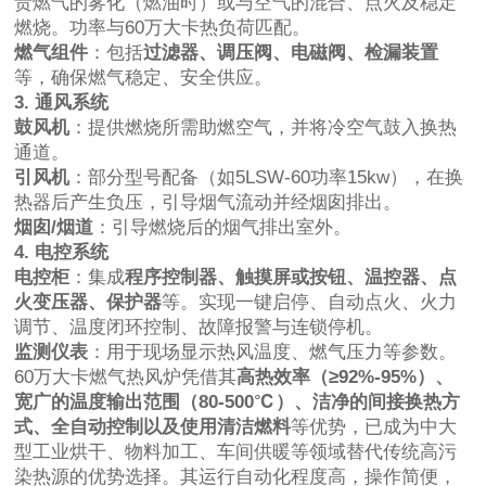
责燃气的雾化（燃油时）或与空气的混合、点火及稳定
燃烧。功率与60万大卡热负荷匹配。
燃气组件
：包括
过滤器、调压阀、电磁阀、检漏装置
等，确保燃气稳定、安全供应。
3. 通风系统
鼓风机
：提供燃烧所需助燃空气，并将冷空气鼓入换热
通道。
引风机
：部分型号配备（如5LSW-60功率15kw），在换
热器后产生负压，引导烟气流动并经烟囱排出。
烟囱/烟道
：引导燃烧后的烟气排出室外。
4. 电控系统
电控柜
：集成
程序控制器、触摸屏或按钮、温控器、点
火变压器、保护器
等。实现一键启停、自动点火、火力
调节、温度闭环控制、故障报警与连锁停机。
监测仪表
：用于现场显示热风温度、燃气压力等参数。
60万大卡燃气热风炉凭借其
高热效率（≥92%-95%）、
宽广的温度输出范围（80-500℃）、洁净的间接换热方
式、全自动控制以及使用清洁燃料
等优势，已成为中大
型工业烘干、物料加工、车间供暖等领域替代传统高污
染热源的优势选择。其运行自动化程度高，操作简便，