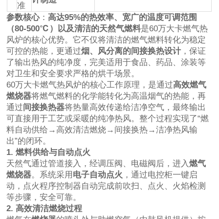
准
参数核心
：
高达95%的热效率、宽广的温度可调范围
（80-500℃）以及清洁的天然气燃料
是60万大卡燃气热
风炉的核心优势。它不仅将清洁的燃气燃料转化为稳定
可控的热能，更通过
烟、风分离的间接换热设计
，保证
了输出热风的纯净度，完美适用于食品、药品、涂装等
对卫生和安全要求严格的烘干场景。
60万大卡燃气热风炉的核心工作原理，是通过
高效燃气
燃烧器
将燃气燃料的化学能转化为高温烟气的热能，再
通过
间接换热器
将热量高效传递给洁净空气，最终输出
可直接用于工艺或采暖的纯净热风。整个过程实现了“燃
料自动供给→高效清洁燃烧→间接换热→洁净热风输
出”的闭环。
1. 燃料供给与自动点火
天然气通过管道接入，经调压阀、电磁阀后，进入
燃气
燃烧器
。系统采用
电子自动点火
，通过电控柜一键启
动，点火程序控制器自动完成前吹扫、点火、火焰检测
等步骤，安全可靠。
2. 高效清洁燃烧过程