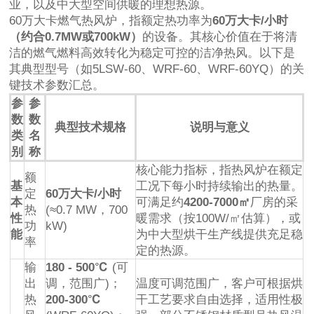
业，以及中大型空间供暖的理想热源。
60万大卡燃气热风炉，指额定热功率为
60万大卡/小时
（约合0.7MW或700kW）
的设备。其核心价值在于将清
洁的燃气燃料高效转化为稳定可控的洁净热风。以下是
其典型型号（如5LSW-60、WRF-60、WRF-60YQ）的关
键技术参数汇总。
参
参
数
数
典型技术规格
说明与意义
类
名
别
称
核心能力指标，指热风炉在额定
额
基
工况下每小时持续输出的热量。
定
60万大卡/小时
本
可满足约
4200-7000㎡
厂房的采
热
(≈0.7 MW，700
性
暖需求（按100W/㎡估算），或
功
kW)
能
为中大型烘干生产线提供充足稳
率
定的热源。
输
180 - 500℃
(可
出
调，范围广)；
温度可调范围广，客户可根据烘
热
200-300℃
干工艺要求自由选择，适用性极