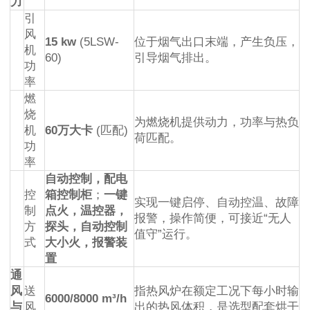
力
引
风
15 kw
(5LSW-
位于烟气出口末端，产生负压，
机
60)
引导烟气排出。
功
率
燃
烧
为燃烧机提供动力，功率与热负
机
60万大卡
(匹配)
荷匹配。
功
率
自动控制，配电
控
箱控制柜
；
一键
实现一键启停、自动控温、故障
制
点火，温控器，
报警，操作简便，可接近“无人
方
探头，自动控制
值守”运行。
式
大小火，报警装
置
通
风
送
指热风炉在额定工况下每小时输
6000/8000 m³/h
与
风
出的热风体积，是选型配套烘干