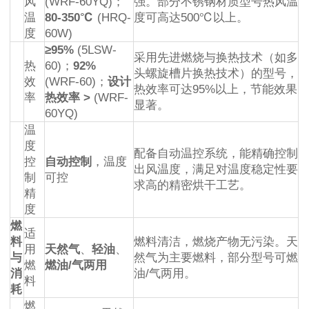
风
(WRF-60YQ)；
强。部分不锈钢材质型号热风温
温
80-350℃
(HRQ-
度可高达500℃以上。
度
60W)
≥95%
(5LSW-
采用先进燃烧与换热技术（如多
热
60)；
92%
头螺旋槽片换热技术）的型号，
效
(WRF-60)；
设计
热效率可达95%以上，节能效果
率
热效率 >
(WRF-
显著。
60YQ)
温
度
配备自动温控系统，能精确控制
控
自动控制
，温度
出风温度，满足对温度稳定性要
制
可控
求高的精密烘干工艺。
精
度
燃
适
料
燃料清洁，燃烧产物无污染。天
用
天然气
、
轻油
、
与
然气为主要燃料，部分型号可燃
燃
燃油/气两用
消
油/气两用。
料
耗
燃