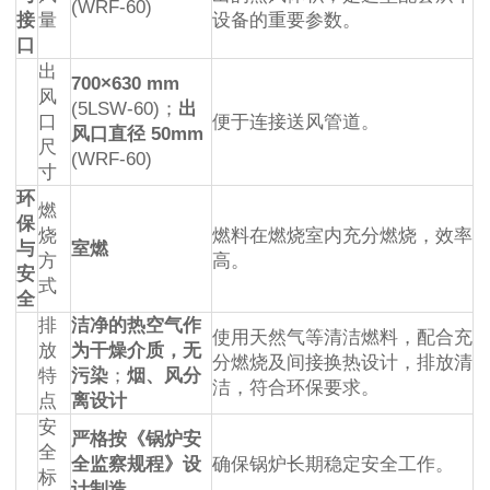
(WRF-60)
接
量
设备的重要参数。
口
出
700×630 mm
风
(5LSW-60)；
出
口
便于连接送风管道。
风口直径 50mm
尺
(WRF-60)
寸
环
燃
保
烧
燃料在燃烧室内充分燃烧，效率
与
室燃
方
高。
安
式
全
排
洁净的热空气作
使用天然气等清洁燃料，配合充
放
为干燥介质，无
分燃烧及间接换热设计，排放清
特
污染
；
烟、风分
洁，符合环保要求。
点
离设计
安
严格按《锅炉安
全
全监察规程》设
确保锅炉长期稳定安全工作。
标
计制造