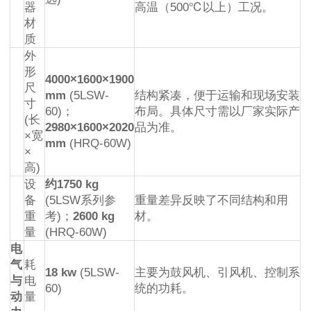
器
高温（500℃以上）工况。
材
质
外
形
4000×1600×1900
尺
mm
(5LSW-
结构紧凑，便于运输和现场安装
寸
60)；
布局。具体尺寸需以厂家实际产
(长
2980×1600×2020
品为准。
×宽
mm
(HRQ-60W)
×
高)
设
约1750 kg
备
(5LSW系列参
重量差异反映了不同结构和用
重
考)；
2600 kg
材。
量
(HRQ-60W)
电
气
耗
18 kw
(5LSW-
主要为鼓风机、引风机、控制系
与
电
60)
统的功耗。
动
量