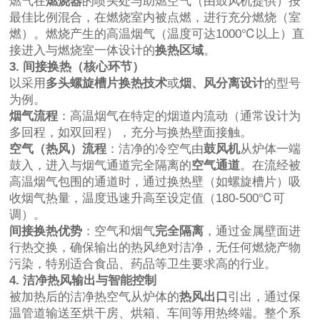
燃气在
燃烧器
的喷头处与助燃空气（由鼓风机提供）按
最佳比例混合，在燃烧室内被点燃，进行充分燃烧（室
燃）。燃烧产生的高温烟气（温度可达1000℃以上）直
接进入与燃烧室一体设计的
换热区域
。
3. 间接换热（核心环节）
以采用
多头螺旋槽片换热技术
或
烟、风分离设计
的型号
为例。
烟气流程
：高温烟气在特定的烟道内流动（通常设计为
多回程，如双回程），充分与换热壁面接触。
空气（热风）流程
：洁净的冷空气由
鼓风机
从炉体一端
鼓入，进入与烟气通道完全隔离的
空气通道
。在流经被
高温烟气包围的通道时，通过换热壁（如螺旋槽片）吸
收烟气热量，温度迅速升高至设定值（180-500℃可
调）。
间接换热优势
：空气和烟气
完全隔离
，通过金属壁面进
行热交换，确保输出的热风绝对洁净，无任何燃烧产物
污染，特别适合食品、药品等卫生要求高的行业。
4. 洁净热风输出与智能控制
被加热后的洁净热空气从炉体的
热风出口
引出，通过保
温管道输送至烘干房、烘箱、车间等用热终端。整个系