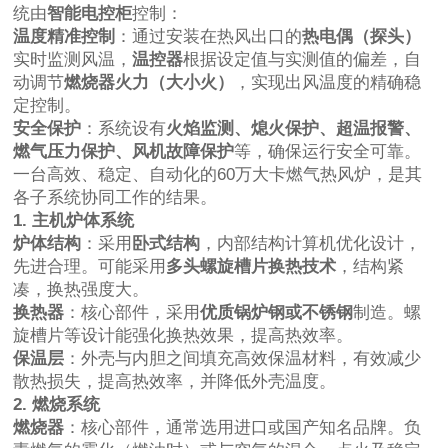
统由
智能电控柜
控制：
温度精准控制
：通过安装在热风出口的
热电偶（探头）
实时监测风温，
温控器
根据设定值与实测值的偏差，自
动调节
燃烧器火力（大小火）
，实现出风温度的精确稳
定控制。
安全保护
：系统设有
火焰监测、熄火保护、超温报警、
燃气压力保护、风机故障保护
等，确保运行安全可靠。
一台高效、稳定、自动化的60万大卡燃气热风炉，是其
各子系统协同工作的结果。
1. 主机炉体系统
炉体结构
：采用
卧式结构
，内部结构计算机优化设计，
先进合理。可能采用
多头螺旋槽片换热技术
，结构紧
凑，换热强度大。
换热器
：核心部件，采用
优质锅炉钢或不锈钢
制造。螺
旋槽片等设计能强化换热效果，提高热效率。
保温层
：外壳与内胆之间填充高效保温材料，有效减少
散热损失，提高热效率，并降低外壳温度。
2. 燃烧系统
燃烧器
：核心部件，通常选用进口或国产知名品牌。负