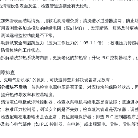
机后清理设备表面灰尘，检查管道连接处有无松动。
：
查加热管表面结垢情况，用软毛刷清理杂质；清洗进水过滤器滤网，防止
万用表测量各加热模块的绝缘电阻（应≥1MΩ），发现断路、短路及时更
，测试远程监控功能是否正常。
手动测试安全阀启跳压力（应为工作压力的 1.05-1.1 倍）；校准压力
查防雷模块的工作状态。
面拆解清洗加热系统与内胆，更换老化的加热管；升级 PLC 控制器程序
故障排查
难、先电气后机械” 的原则，可快速排查并解决设备常见故障：
部分模块不启动
：首先检查电源电压是否正常、对应模块的保险丝状态，
，提升热传导效率和控温精度。
：清洁液位电极或浮球控制器，检查水泵电机与继电器是否故障；疏通进
大
：校准压力控制器，测试安全阀是否失效；检查蒸汽管道是否堵塞，调
：检查配电柜电源输出是否正常，复位漏电保护器；排查 PLC 控制器程
涉及核心电气部件（如 PLC 控制器、主电路）或出现漏电、异响、异味