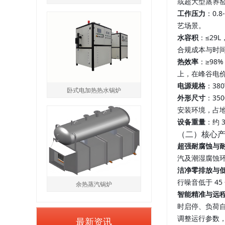
或超大型蒸养
工作压力
：0.
艺场景。
水容积
：≤29
合规成本与时
热效率
：≥98
上，在峰谷电
电源规格
：38
卧式电加热热水锅炉
外形尺寸
：35
安装环境，占地
设备重量
：约
（二）核心
超强耐腐蚀与
汽及潮湿腐蚀环
洁净零排放与
行噪音低于 4
余热蒸汽锅炉
智能精准与远
时启停、负荷自
调整运行参数
最新资讯