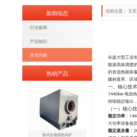
当前位置：
主页
新闻动态
行业新闻
产品知识
常见问题
在超大型工业
能源高效调度
的首选热能装备
热销产品
建材蒸养、区
一、核心技
1440kw 
持续稳定输出
（一）核心
额定功率
：14
大功率设备低负
额定蒸发量
：2
卧式生物质热风炉