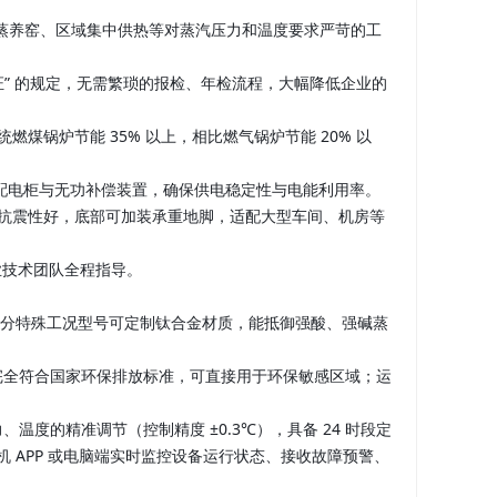
釜、高温蒸养窑、区域集中供热等对蒸汽压力和温度要求严苛的工
用证” 的规定，无需繁琐的报检、年检流程，大幅降低企业的
煤锅炉节能 35% 以上，相比燃气锅炉节能 20% 以
高压配电柜与无功补偿装置，确保供电稳定性与电能利用率。
性强、抗震性好，底部可加装承重地脚，适配大型车间、机房等
业技术团队全程指导。
，部分特殊工况型号可定制钛合金材质，能抵御强酸、强碱蒸
完全符合国家环保排放标准，可直接用于环保敏感区域；运
、温度的精准调节（控制精度 ±0.3℃），具备 24 时段定
机 APP 或电脑端实时监控设备运行状态、接收故障预警、