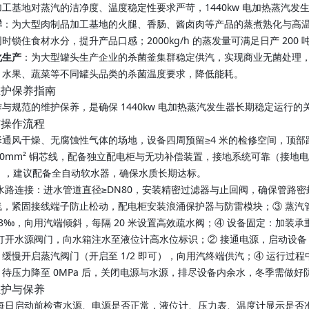
工基地对蒸汽的洁净度、温度稳定性要求严苛，1440kw 电加热蒸汽发
群
：为大型肉制品加工基地的火腿、香肠、酱卤肉等产品的蒸煮熟化与高温
时锁住食材水分，提升产品口感；2000kg/h 的蒸发量可满足日产 200
化生产
：为大型罐头生产企业的杀菌釜集群稳定供汽，实现商业无菌处理
、水果、蔬菜等不同罐头品类的杀菌温度要求，降低能耗。
维护保养指南
与规范的维护保养，是确保 1440kw 电加热蒸汽发生器长期稳定运行
与操作流程
通风干燥、无腐蚀性气体的场地，设备四周预留≥4 米的检修空间，顶部距天
00mm² 铜芯线，配备独立配电柜与无功补偿装置，接地系统可靠（接地
ol/L），建议配备全自动软水器，确保水质长期达标。
 水路连接：进水管道直径≥DN80，安装精密过滤器与止回阀，确保管路
，紧固接线端子防止松动，配电柜安装浪涌保护器与防雷模块；③ 蒸汽管
3‰，向用汽端倾斜，每隔 20 米设置高效疏水阀；④ 设备固定：加装承重
 打开水源阀门，向水箱注水至液位计高水位标识；② 接通电源，启动设备
缓慢开启蒸汽阀门（开启至 1/2 即可），向用汽终端供汽；④ 运行过
待压力降至 0MPa 后，关闭电源与水源，排尽设备内余水，冬季需做好
维护与保养
 每日启动前检查水源、电源是否正常，液位计、压力表、温度计显示是否