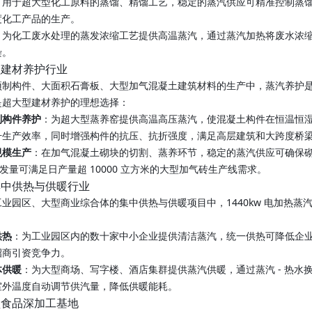
：用于超大型化工原料的蒸馏、精馏工艺，稳定的蒸汽供应可精准控制蒸
度化工产品的生产。
：为化工废水处理的蒸发浓缩工艺提供高温蒸汽，通过蒸汽加热将废水浓
染。
型建材养护行业
制构件、大面积石膏板、大型加气混凝土建筑材料的生产中，蒸汽养护是提
是超大型建材养护的理想选择：
制构件养护
：为超大型蒸养窑提供高温高压蒸汽，使混凝土构件在恒温恒湿环境
升生产效率，同时增强构件的抗压、抗折强度，满足高层建筑和大跨度桥
规模生产
：在加气混凝土砌块的切割、蒸养环节，稳定的蒸汽供应可确保
 的蒸发量可满足日产量超 10000 立方米的大型加气砖生产线需求。
集中供热与供暖行业
业园区、大型商业综合体的集中供热与供暖项目中，1440kw 电加热
供热
：为工业园区内的数十家中小企业提供清洁蒸汽，统一供热可降低企
招商引资竞争力。
体供暖
：为大型商场、写字楼、酒店集群提供蒸汽供暖，通过蒸汽 - 热
室外温度自动调节供汽量，降低供暖能耗。
型食品深加工基地