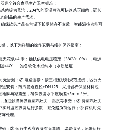
生器完全符合食品生产卫生标准：
杀菌提供蒸汽，204℃的高温蒸汽可快速杀灭细菌，延长
 吨肉制品的生产需求。
，确保罐头产品在常温下长期储存不变质；智能温控功能可
的关键，以下为详细的操作安装与维护保养指南：
花板≥4 米；确认供电电压稳定（380V±10%），电源
电阻≤4Ω）；准备软化水或纯水（水质硬度
密封无渗漏；② 电路连接：按三相五线制规范接线，区分火
道安装：蒸汽管道直径≥DN125，采用岩棉保温材料包
地脚与减震垫，确保设备水平度误差≤5mm / 米。
，通过触摸屏设置蒸汽压力、温度等参数；③ 待蒸汽压力
程中实时监控设备运行参数，避免超负荷运行；⑤ 停机时先
防冻处理。
准确；② 运行中观察设备有无异响、渗漏情况，记录运行