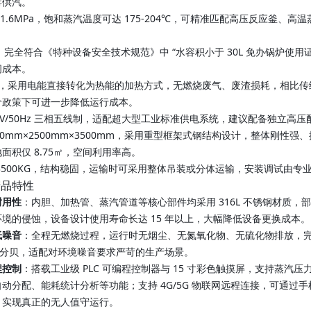
窑供汽。
8-1.6MPa，饱和蒸汽温度可达 175-204℃，可精准匹配高压反应
L，完全符合《特种设备安全技术规范》中 “水容积小于 30L 免办锅炉使
间成本。
%，采用电能直接转化为热能的加热方式，无燃烧废气、废渣损耗，相比传统燃
价政策下可进一步降低运行成本。
0V/50Hz 三相五线制，适配超大型工业标准供电系统，建议配备独立
00mm×2500mm×3500mm，采用重型框架式钢结构设计，整体刚
面积仅 8.75㎡，空间利用率高。
 3500KG，结构稳固，运输时可采用整体吊装或分体运输，安装调试由专
产品特性
耐用性
：内胆、加热管、蒸汽管道等核心部件均采用 316L 不锈钢材质
境的侵蚀，设备设计使用寿命长达 15 年以上，大幅降低设备更换成本。
低噪音
：全程无燃烧过程，运行时无烟尘、无氮氧化物、无硫化物排放，
5 分贝，适配对环境噪音要求严苛的生产场景。
程控制
：搭载工业级 PLC 可编程控制器与 15 寸彩色触摸屏，支持蒸汽压力
动分配、能耗统计分析等功能；支持 4G/5G 物联网远程连接，可通过手
，实现真正的无人值守运行。