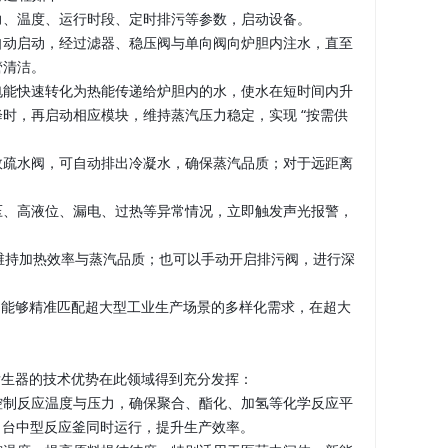
力、温度、运行时段、定时排污等参数，启动设备。
自动启动，经过滤器、稳压阀与单向阀向炉胆内注水，直至
管清洁。
电能快速转化为热能传递给炉胆内的水，使水在短时间内升
降时，再启动相应模块，维持蒸汽压力稳定，实现 “按需供
效疏水阀，可自动排出冷凝水，确保蒸汽品质；对于远距离
压、高液位、漏电、过热等异常情况，立即触发声光报警，
，维持加热效率与蒸汽品质；也可以手动开启排污阀，进行深
行模式，能够精准匹配超大型工业生产场景的多样化需求，在超大
汽发生器的技术优势在此领域得到充分发挥：
控制反应温度与压力，确保聚合、酯化、加氢等化学反应平
30 台中型反应釜同时运行，提升生产效率。