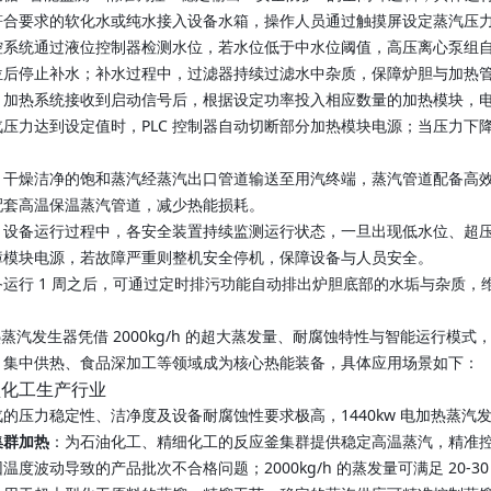
符合要求的软化水或纯水接入设备水箱，操作人员通过触摸屏设定蒸汽压
控系统通过液位控制器检测水位，若水位低于中水位阈值，高压离心泵组
位后停止补水；补水过程中，过滤器持续过滤水中杂质，保障炉胆与加热
：加热系统接收到启动信号后，根据设定功率投入相应数量的加热模块，
压力达到设定值时，PLC 控制器自动切断部分加热模块电源；当压力下
：干燥洁净的饱和蒸汽经蒸汽出口管道输送至用汽终端，蒸汽管道配备高
配套高温保温蒸汽管道，减少热能损耗。
：设备运行过程中，各安全装置持续监测运行状态，一旦出现低水位、超
障模块电源，若故障严重则整机安全停机，保障设备与人员安全。
备运行 1 周之后，可通过定时排污功能自动排出炉胆底部的水垢与杂质
电加热蒸汽发生器凭借 2000kg/h 的超大蒸发量、耐腐蚀特性与智能运
、集中供热、食品深加工等领域成为核心热能装备，具体应用场景如下：
型化工生产行业
的压力稳定性、洁净度及设备耐腐蚀性要求极高，1440kw 电加热蒸
集群加热
：为石油化工、精细化工的反应釜集群提供稳定高温蒸汽，精准
温度波动导致的产品批次不合格问题；2000kg/h 的蒸发量可满足 20-