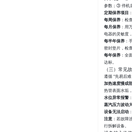
参数；③ 停
定期保养项目
每周保养
：检
每月保养
：用
电器的灵敏度
每半年保养
：
密封垫片，检
每年保养
：全
达标。
（三）常见
遵循 “先易后
加热速度慢或
热管表面水垢
水位异常报警
蒸汽压力波动
设备无法启动
注意
：若故障
行拆解设备。