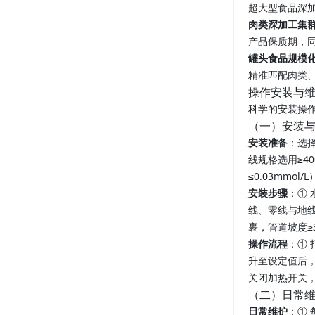
超大型食品深加
肉类深加工集
产品保质期，同
罐头食品规模
精准匹配肉类
操作安装与
科学的安装操作
（一）安装
安装准备
：选择
线规格选用≥4
≤0.03mm
安装步骤
：①
线、零线与地线
裹，管道坡度≥
操作流程
：①
升至设定值后，
关闭加热开关，
（二）日常
日常维护
：①