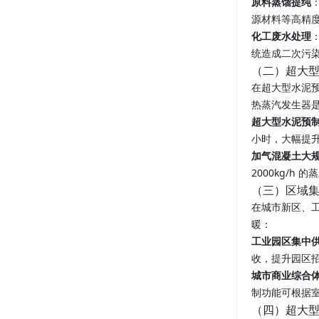
原料蒸馏提纯
源材料等高精
化工废水处理
统造成二次污
（二）超大
在超大型水泥预
热蒸汽发生器
超大型水泥预
小时，大幅提
加气混凝土大
2000kg/h
（三）区域
在城市新区、工
暖：
工业园区集中
收，提升园区
城市商业综合
制功能可根据
（四）超大