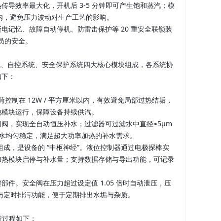
导效率最大化，开机后 3-5 分钟即可产生饱和蒸汽；模
围内，避免压力波动对生产工艺的影响。
电记忆、故障自动停机、防雷击保护等 20 重安全联锁装
人员的安全。
系统、自控系统、安全保护系统四大核心模块组成，各系统协
如下：
负荷控制在 12W / 平方厘米以内，有效避免局部过热结垢，
他模块运行，保障设备持续供汽。
阀，实现全自动恒压补水；过滤器可过滤水中直径≥5μm
保补水均匀稳定，满足超大功率加热的补水需求。
组成，是设备的 “中枢神经”。液位控制器通过电极探棒实
节加热模块启停与补水量；支持数据存储与导出功能，可记录
件。安全阀在压力超过设定值 1.05 倍时自动泄压，压
置与定时排污功能，便于定期排出水垢与杂质。
运行过程如下：