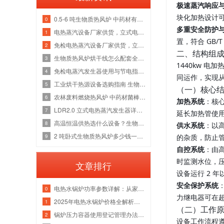
极速蒸汽响应
块化加热设计可
0.5-6 吨生物质热风炉 中药材有机肥烘干线整套热源应用方案
0
多重安全防护
电热蒸汽设备厂家供货，立式电加热蒸汽发生器洁净供汽全套解决方案
1
置，符合 GB
免检电热蒸汽设备厂家供货，立式电加热蒸汽发生器各吨位采购成本分析
2
二、结构组
生物质热风炉烘干线怎么配套全厂热源？多吨位锅炉改造维保一站式方案
3
1440kw 
免检电蒸汽发生器使用与节电指南，全吨位配置解析
4
同运作，实现
工业烘干热源设备选购指南 生物质热风炉源头厂家
5
（一）核心
农林废料燃烧热风炉 中药材菌棒烘干风管安装锅炉厂家
6
加热系统
：核心
LDR2.0 立式电热蒸汽发生器详解，水路防垢与电气绝缘故障检修指南
7
延长加热管使
高温恒温供热选什么设备？生物质导热油炉管路清洗与炉膛维修实体厂家
8
供水系统
：以
2 吨卧式生物质热风炉多少钱一台 烘干热风管道安装炉膛除焦维修厂家
9
的杂质，防止管
自控系统
：由高
时监测水位，
文章排行
设备运行 2 
安全保护系统
电热水锅炉功率参数详解：从家用小型到工业级应用
0
力继电器可在超
2025年电热水锅炉价格全解析｜家用/商用成本对比+选购指南
1
（二）工作
锅炉压力容器使用登记管理办法：流程、参数与注意事项
2
设备工作流程遵循