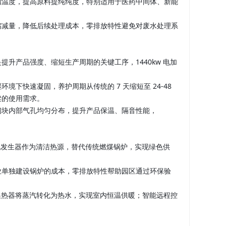
馏温度，提高原料提纯纯度，特别适用于医药中间体、新能
缩减量，降低后续处理成本，零排放特性避免对废水处理系
升产品强度、缩短生产周期的关键工序，1440kw 电加
下快速凝固，养护周期从传统的 7 天缩短至 24-48
梁的使用需求。
砌块内部气孔均匀分布，提升产品保温、隔音性能，
蒸汽发生器作为清洁热源，替代传统燃煤锅炉，实现绿色供
业单独建设锅炉的成本，零排放特性帮助园区通过环保验
水换热器将蒸汽转化为热水，实现室内恒温供暖；智能远程控