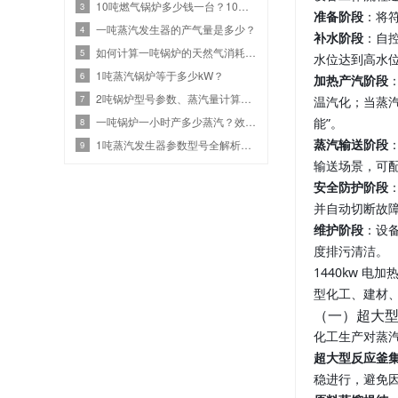
10吨燃气锅炉多少钱一台？10吨燃气设备热效率与价格关系
3
准备阶段
：将
一吨蒸汽发生器的产气量是多少？
4
补水阶段
：自
如何计算一吨锅炉的天然气消耗？效率、热值和蒸汽参数
5
水位达到高水
1吨蒸汽锅炉等于多少kW？
6
加热产汽阶段
2吨锅炉型号参数、蒸汽量计算、燃气锅炉耗气量是多少？
7
温汽化；当蒸汽
一吨锅炉一小时产多少蒸汽？效率计算与选型指南
能”。
8
蒸汽输送阶段
1吨蒸汽发生器参数型号全解析：高效节能选型
9
输送场景，可
安全防护阶段
并自动切断故
维护阶段
：设
度排污清洁。
1440kw 
型化工、建材
（一）超大
化工生产对蒸汽
超大型反应釜
稳进行，避免因