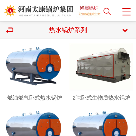
热水锅炉系列
燃油燃气卧式热水锅炉
2吨卧式生物质热水锅炉