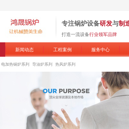
专注锅炉设备
研发
与
制
打造一流设备
行业领军品牌
新闻动态
工程案例
服务中心
电加热锅炉系列
导油炉系列
热风炉系列