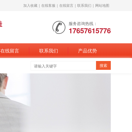
加入收藏
|
在线客服
|
在线留言
|
联系我们
|
网站地图
造
服务咨询热线：
17657615776
在线留言
联系我们
产品优势