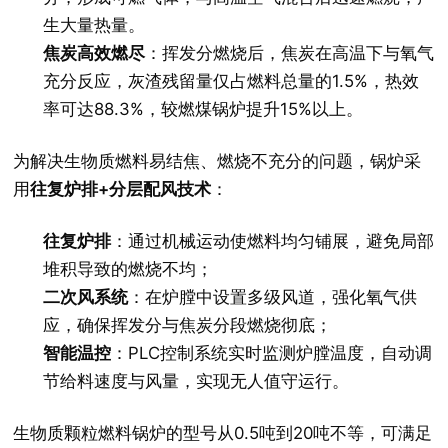
生大量热量。
焦炭高效燃尽
：挥发分燃烧后，焦炭在高温下与氧气
充分反应，灰渣残留量仅占燃料总量的1.5%，热效
率可达88.3%，较燃煤锅炉提升15%以上。
为解决生物质燃料易结焦、燃烧不充分的问题，锅炉采
用
往复炉排+分层配风技术
：
往复炉排
：通过机械运动使燃料均匀铺展，避免局部
堆积导致的燃烧不均；
二次风系统
：在炉膛中设置多级风道，强化氧气供
应，确保挥发分与焦炭分段燃烧彻底；
智能温控
：PLC控制系统实时监测炉膛温度，自动调
节给料速度与风量，实现无人值守运行。
生物质颗粒燃料锅炉的型号从0.5吨到20吨不等，可满足