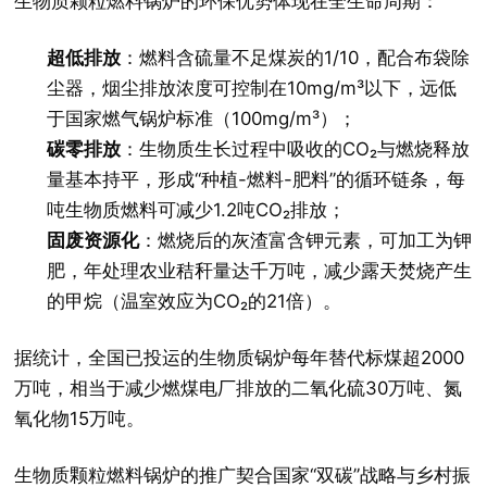
生物质颗粒燃料锅炉的环保优势体现在全生命周期：
超低排放
：燃料含硫量不足煤炭的1/10，配合布袋除
尘器，烟尘排放浓度可控制在10mg/m³以下，远低
于国家燃气锅炉标准（100mg/m³）；
碳零排放
：生物质生长过程中吸收的CO₂与燃烧释放
量基本持平，形成“种植-燃料-肥料”的循环链条，每
吨生物质燃料可减少1.2吨CO₂排放；
固废资源化
：燃烧后的灰渣富含钾元素，可加工为钾
肥，年处理农业秸秆量达千万吨，减少露天焚烧产生
的甲烷（温室效应为CO₂的21倍）。
据统计，全国已投运的生物质锅炉每年替代标煤超2000
万吨，相当于减少燃煤电厂排放的二氧化硫30万吨、氮
氧化物15万吨。
生物质颗粒燃料锅炉的推广契合国家“双碳”战略与乡村振