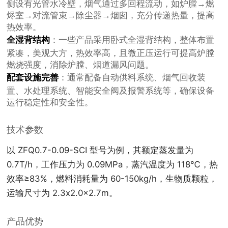
侧设有光管水冷壁，烟气通过多回程流动，如炉膛→燃
烬室→对流管束→除尘器→烟囱，充分传递热量，提高
热效率。
全湿背结构
：一些产品采用卧式全湿背结构，整体布置
紧凑，美观大方，热效率高，且微正压运行可提高炉膛
燃烧强度，消除炉膛、烟道漏风问题。
配套设施完善
：通常配备自动供料系统、烟气回收装
置、水处理系统、智能安全阀及报警系统等，确保设备
运行稳定性和安全性。
技术参数
以 ZFQ0.7-0.09-SCI 型号为例，其额定蒸发量为
0.7T/h，工作压力为 0.09MPa，蒸汽温度为 118℃，热
效率≥83%，燃料消耗量为 60-150kg/h，生物质颗粒，
运输尺寸为 2.3x2.0x2.7m。
产品优势