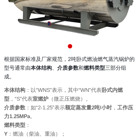
根据国家标准及厂家规范，2吨卧式燃油燃气蒸汽锅炉的
型号通常由
本体结构
、
介质参数
和
燃料类型
三部分组
成。
本体结构
：以“WNS”表示，其中“WN”代表
卧式内燃
型
，“S”代表
室燃炉
（微正压燃烧）。
介质参数
：如“2-1.25”表示
额定蒸发量2吨/小时
，
工作压
力1.25MPa
。
燃料类型
：
Y
：燃油（柴油、重油）；