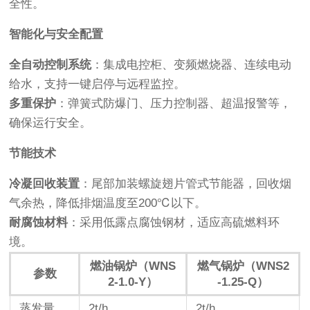
全性。
智能化与安全配置
全自动控制系统
：集成电控柜、变频燃烧器、连续电动
给水，支持一键启停与远程监控。
多重保护
：弹簧式防爆门、压力控制器、超温报警等，
确保运行安全。
节能技术
冷凝回收装置
：尾部加装螺旋翅片管式节能器，回收烟
气余热，降低排烟温度至200℃以下。
耐腐蚀材料
：采用低露点腐蚀钢材，适应高硫燃料环
境。
燃油锅炉（WNS
燃气锅炉（WNS2
参数
2-1.0-Y）
-1.25-Q）
蒸发量
2t/h
2t/h