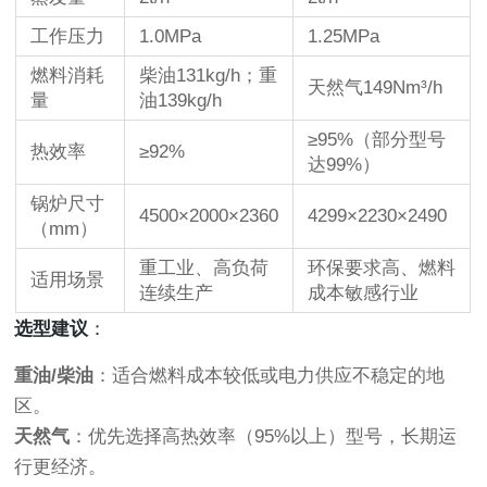
工作压力
1.0MPa
1.25MPa
燃料消耗
柴油131kg/h；重
天然气149Nm³/h
量
油139kg/h
≥95%（部分型号
热效率
≥92%
达99%）
锅炉尺寸
4500×2000×2360
4299×2230×2490
（mm）
重工业、高负荷
环保要求高、燃料
适用场景
连续生产
成本敏感行业
选型建议
：
重油/柴油
：适合燃料成本较低或电力供应不稳定的地
区。
天然气
：优先选择高热效率（95%以上）型号，长期运
行更经济。