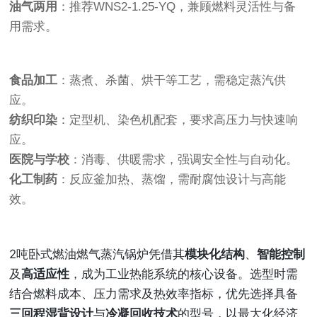
油气两用
：推荐WNS2-1.25-YQ，兼顾燃料灵活性与备
用需求。
食品加工
：蒸煮、杀菌、烘干等工艺，需稳定蒸汽供
应。
纺织印染
：定型机、染色机配套，要求高压力与快速响
应。
医院与学校
：消毒、供暖需求，强调安全性与自动化。
化工制药
：反应釜加热、蒸馏，需耐腐蚀设计与高能
效。
2吨卧式燃油燃气蒸汽锅炉凭借其
模块化结构
、
智能控制
及
高适应性
，成为工业热能系统的核心设备。选型时需
结合燃料成本、压力需求及热效率指标，优先选择具备
三回程湿背设计
与
冷凝回收技术
的型号，以最大化经济