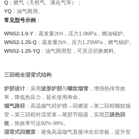
Q
：燃气（天然气、液化气等）；
YQ
：油气两用。
常见型号示例
：
WNS2-1.0-Y
：蒸发量2t/h，压力1.0MPa，燃油锅炉。
WNS2-1.25-Q
：蒸发量2t/h，压力1.25MPa，燃气锅炉。
WNS2-1.25-YQ
：油气两用型，可灵活切换燃料。
三回程全湿背式结构
炉胆设计
：采用
波形炉胆
与
螺纹烟管
，增强热传导效
率，降低热应力，延长使用寿命。
烟气路径
：高温烟气经炉膛→回燃室→第二回程螺纹烟
管→第三回程对流管束→尾部节能器，实现
三级热回
收
，热效率可达92%-99%。
湿背式回燃室
：避免高温烟气直接冲击后管板，提升安