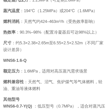
额定蒸汽压力
：1.25MPa（可定制1.6MPa）
蒸汽温度
：194℃（1.25MPa）或204℃（1.6MPa）
燃料消耗
：天然气约424–463m³/h（受热效率影响）
热效率
：90.3%–98%（配置冷凝器后可达98%以上）
尺寸
：约5.3×2.38×2.65m至6.55×2.5×2.52m（不同厂家
设计差异）
WNS6-1.6-Q
额定压力
：1.6MPa，适用对高压蒸汽需求场景
燃料兼容性
：天然气、沼气、焦炉煤气等气体燃料，轻
油、重油等液体燃料
其他型号
WNS6-0.7-Y(Q)
：低压型号（0.7MPa），适合对蒸汽压