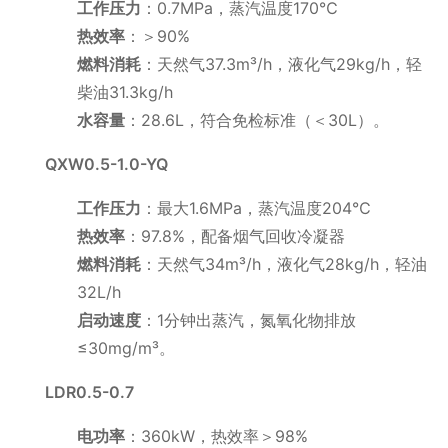
工作压力
：0.7MPa，蒸汽温度170℃
热效率
：＞90%
燃料消耗
：天然气37.3m³/h，液化气29kg/h，轻
柴油31.3kg/h
水容量
：28.6L，符合免检标准（＜30L）。
QXW0.5-1.0-YQ
工作压力
：最大1.6MPa，蒸汽温度204℃
热效率
：97.8%，配备烟气回收冷凝器
燃料消耗
：天然气34m³/h，液化气28kg/h，轻油
32L/h
启动速度
：1分钟出蒸汽，氮氧化物排放
≤30mg/m³。
LDR0.5-0.7
电功率
：360kW，热效率＞98%