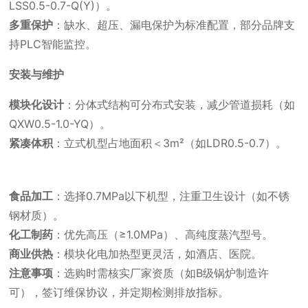
LSS0.5-0.7-Q(Y)）。
多重保护
：缺水、超压、漏电保护为标准配置，部分品牌支
持PLC智能监控。
安装与维护
模块化设计
：分体式结构可分布式安装，减少管道损耗（如
QXW0.5-1.0-YQ）。
紧凑体积
：立式机型占地面积＜3m²（如LDR0.5-0.7）。
食品加工
：选择0.7MPa以下机型，注重卫生设计（如不锈
钢材质）。
化工制药
：优先高压（≥1.0MPa）、高纯度蒸汽型号。
商业供热
：模块化电加热型更灵活，如酒店、医院。
注意事项
：选购时需核实厂家资质（如B级锅炉制造许
可），签订维保协议，并定期检测排放指标。