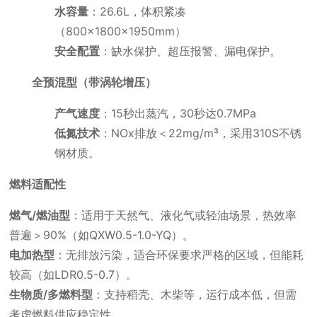
水容量
：26.6L，体积紧凑
（800×1800×1950mm）
安全配置
：缺水保护、超压报警、漏电保护。
全预混型（带涡轮增压）
产气速度
：15秒出蒸汽，30秒达0.7MPa
低氮技术
：NOx排放＜22mg/m³，采用310S不锈
钢材质。
燃料适配性
燃气/燃油型
：适用于天然气、液化气或轻油场景，热效率
普遍＞90%（如QXW0.5-1.0-YQ）。
电加热型
：无排放污染，适合环保要求严格的区域，但能耗
较高（如LDR0.5-0.7）。
生物质/多燃料型
：支持稻壳、木柴等，运行成本低，但需
考虑燃料供应稳定性。