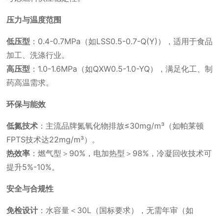
压力与温度范围
低压型
：0.4-0.7MPa（如LSS0.5-0.7-Q(Y)），适用于食品
加工、洗涤行业。
高压型
：1.0-1.6MPa（如QXW0.5-1.0-YQ），满足化工、制
药高温需求。
环保与能效
低氮技术
：主流品牌氮氧化物排放≤30mg/m³（如帕莱顿
FPTS技术达22mg/m³）。
热效率
：燃气型＞90%，电加热型＞98%，冷凝回收技术可
提升5%-10%。
安全与合规性
免检设计
：水容量＜30L（国标要求），无需年审（如