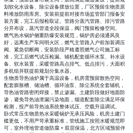
划软化水设备、除尘设备摆放位置，厂区预留生物质原
料堆放防雨库房。安装前提前对接市场监管部门报备安
装方案，完工后报检取证。管路分蒸汽管路、排污管路
分开布设，蒸汽管道全段保温，阀门预留检修空间。
燃气热水锅炉侧重防爆安装规范，锅炉房必须通风良
好，远离生产车间明火区，燃气主管路入户前加装调压
阀、紧急切断阀，安装阶段严格遵照燃气公司施工标
准，完工后燃气试压检漏。辅机配套循环水泵、补水设
备、软水装置，采暖管路高点排气、低点排污，大面积
多机组并联提前规划分集水器。
生物质导热油炉属于高温设备，机房需预留散热空间，
配套膨胀槽、储油槽、循环油泵、除尘系统全套辅机，
导热油管路密闭焊接，禁止渗漏。土建阶段做好地面防
渗，避免导热油泄漏污染地面，烟道配套除尘满足环保
检测，投产前导热油系统整体试压、空载升温调试。
卧式常压生物质热水采暖锅炉无承压风险，机房土建门
槛更低，不用严苛承重标准，管线施工按照水暖规范即
可，室外埋地管道做防腐 + 双层保温，北方区域预留伴