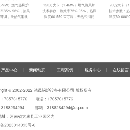
.5MW）燃气热风炉
120万大卡（1.4MW）燃气热风炉
90万大卡（1
85%-96%，热风
技术参数：热效率75%-95%，热风
技术参数：热效
0℃可调，天然气消耗
温度60-550℃可调，天然气消耗
温度80-60
m³/h，鼓风机功率
120-150m³/h。剖析多头螺旋槽片/
100m³/h
多头螺旋槽片/双套管
全钢板套筒换热原理、间接换热技
平焰换热原
间接换热技术及
术及全自动控制。适用于
自动安全
产品中心
|
新闻动态
|
工程案例
|
服务中心
|
在线留言
yright © 2002-2022 鸿晟锅炉设备有限公司 版权所有
17657615776 电话：17657615776
：
3188264294
邮箱：3188264294@qq.com
地址：河南省太康县工业园区内
备2023014993号-6