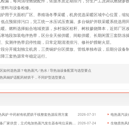
气检漏，每周清理燃烧配件，依据水质定期排污，分生产工况调试燃烧参
套资料与设备检修。
锅炉用于大面积厂区、养殖场冬季采暖，机房优选采暖区域中心位置，缩
、低点预留排污口，完工统一水压试压查漏。多台锅炉并联采暖系统选用
供暖。燃料选择贴合地域资源，乡村场区秸秆、树枝掺烧降本，近郊厂区
高寒地段加装电伴热带，区分全天候供暖、间歇供暖、长期闲置三套防冻
层、实测伴热带启停性能，日常定期清渣排污、修补炉膛耐火层。
阶段分开规划独立机房，三类锅炉分区摆放、管线单独布设，后期分设备
保障三套热源常年稳定运行。
如何选热源？电热蒸汽 / 热水 / 导热油设备配置与选型要点
热风锅炉适配药材烘干，不同炉型选型要点
物质热风炉 中药材有机肥烘干线整套热源应用方案
2026-07-31
电热蒸汽设
厂家供货，立式电加热蒸汽发生器各吨位采购成本分析
2026-07-24
生物质热风炉