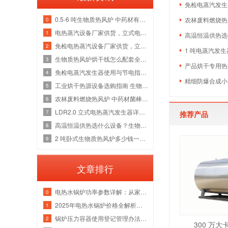
免检电蒸汽发生
0.5-6 吨生物质热风炉 中药材有机肥烘干线整套热源应用方案
农林废料燃烧热
0
电热蒸汽设备厂家供货，立式电加热蒸汽发生器洁净供汽全套解决方案
1
高温恒温供热选什
免检电热蒸汽设备厂家供货，立式电加热蒸汽发生器各吨位采购成本分析
2
1 吨电蒸汽发生
生物质热风炉烘干线怎么配套全厂热源？多吨位锅炉改造维保一站式方案
3
产品烘干专用热源
免检电蒸汽发生器使用与节电指南，全吨位配置解析
4
精细防爆合成小
工业烘干热源设备选购指南 生物质热风炉源头厂家
5
农林废料燃烧热风炉 中药材菌棒烘干风管安装锅炉厂家
6
LDR2.0 立式电热蒸汽发生器详解，水路防垢与电气绝缘故障检修指南
7
推荐产品
高温恒温供热选什么设备？生物质导热油炉管路清洗与炉膛维修实体厂家
8
2 吨卧式生物质热风炉多少钱一台 烘干热风管道安装炉膛除焦维修厂家
9
文章排行
电热水锅炉功率参数详解：从家用小型到工业级应用
0
2025年电热水锅炉价格全解析｜家用/商用成本对比+选购指南
1
锅炉压力容器使用登记管理办法：流程、参数与注意事项
2
300 万