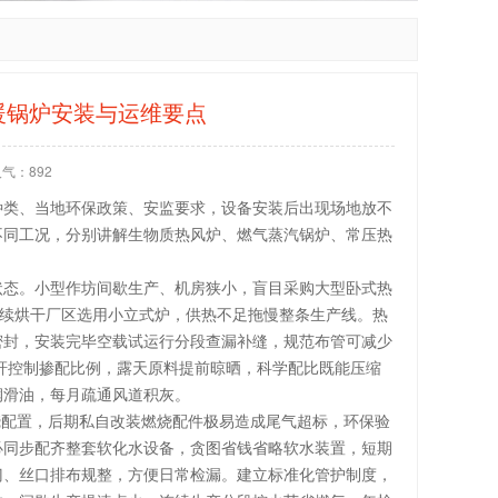
暖锅炉安装与运维要点
人气：
892
种类、当地环保政策、安监要求，设备安装后出现场地放不
不同工况，分别讲解生物质热风炉、燃气蒸汽锅炉、常压热
状态。小型作坊间歇生产、机房狭小，盲目采购大型卧式热
连续烘干厂区选用小立式炉，供热不足拖慢整条生产线。热
密封，安装完毕空载试运行分段查漏补缝，规范布管可减少
秸秆控制掺配比例，露天原料提前晾晒，科学配比既能压缩
润滑油，每月疏通风道积灰。
烧配置，后期私自改装燃烧配件极易造成尾气超标，环保验
必同步配齐整套软化水设备，贪图省钱省略软水装置，短期
门、丝口排布规整，方便日常检漏。建立标准化管护制度，