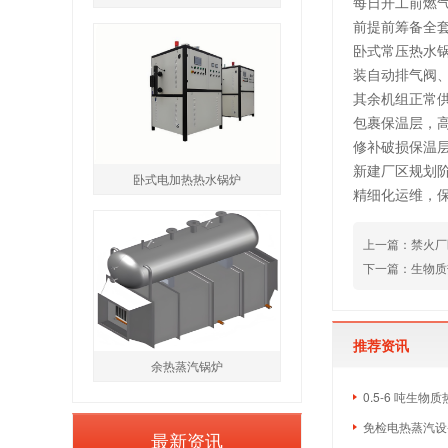
每日开工前燃
前提前筹备全
卧式常压热水
装自动排气阀
其余机组正常
包裹保温层，
修补破损保温
新建厂区规划
卧式电加热热水锅炉
精细化运维，
上一篇：禁火厂区
下一篇：生物质
推荐资讯
余热蒸汽锅炉
0.5-6 吨生
免检电热蒸汽设备
最新资讯