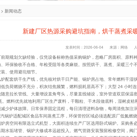
>
新闻动态
新建厂区热源采购避坑指南，烘干蒸煮采
发表时间：2026-06-04
来源：网络
厂前期规划欠缺经验，仅凭设备标称热值采购锅炉，忽略厂房面积、原料
动、环保验收不合格、年检受阻等各类麻烦。按照烘干、蒸煮、采暖三个
安装、使用避坑细节。
风炉配套烘干生产线，优先核对烘干日产能、锅炉房占地、常年燃料干湿
低负荷燃烧不充分，积灰结焦频繁，燃料损耗居高不下；大型 24 小时
绝随意拉长管线、大量增设直角弯头，尽量直线铺设，室外管道双层保温
热损耗。燃料优先就地利用厂区生产废料，干颗粒、干木段做底料，湿树皮
能减少炉体故障。日常保养固定流程，每日清理进料杂物，每周清焦加注
气蒸汽锅炉适配城区食品车间蒸煮工序，环保管控区域必须选配原厂低氮燃
锅炉房空间有限选立式机型，大面积连续生产厂区选用卧式锅炉。采购务
后期水垢堵管、锅炉大修成本远超投入。燃气管路安装预留检修空间，阀