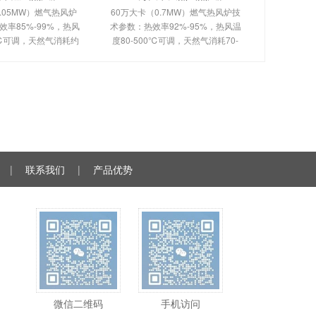
.05MW）燃气热风炉
60万大卡（0.7MW）燃气热风炉技
率85%-99%，热风
术参数：热效率92%-95%，热风温
0℃可调，天然气消耗约
度80-500℃可调，天然气消耗70-
。剖析多头螺旋槽片/涡壳
120m³/h。剖析烟风分离间接换热原
理、间接换热技术及全
理、室燃技术及全自动控制。适用
控制。适用于化工
于食品、粮食、物料烘干
|
联系我们
|
产品优势
微信二维码
手机访问