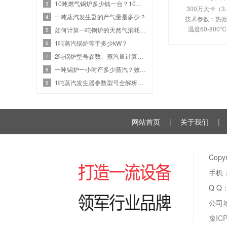
10吨燃气锅炉多少钱一台？10吨燃气设备热效率与价格关系
3
300万大卡（3
一吨蒸汽发生器的产气量是多少？
4
技术参数：热效率
温度60-80
如何计算一吨锅炉的天然气消耗？效率、热值和蒸汽参数
5
350-450
1吨蒸汽锅炉等于多少kW？
6
110KW。剖析
2吨锅炉型号参数、蒸汽量计算、燃气锅炉耗气量是多少？
7
换热原理、
一吨锅炉一小时产多少蒸汽？效率计算与选型指南
8
1吨蒸汽发生器参数型号全解析：高效节能选型
9
网站首页
|
关于我们
|
Cop
手机：
Q Q
公司
豫ICP