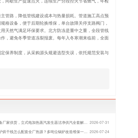
数，间歇生产提速点火，连续生产分段控火节省燃气，年检
短主管路，降低管线建设成本与热量损耗。管道施工高点预
同规格设备，便于后期轮换维保，单台故障关停支路阀门，
改用天然气满足环保要求。北方防冻是重中之重，全段管线
操作，避免冬季管道冻裂报废。每年入冬寒潮来临前，全面
制定保养制度，从采购源头规避选型失误，依托规范安装与
备厂家供货，立式电加热蒸汽发生器洁净供汽全套解决方案
2026-07-31
烘干线怎么配套全厂热源？多吨位锅炉改造维保一站式方案
2026-07-24