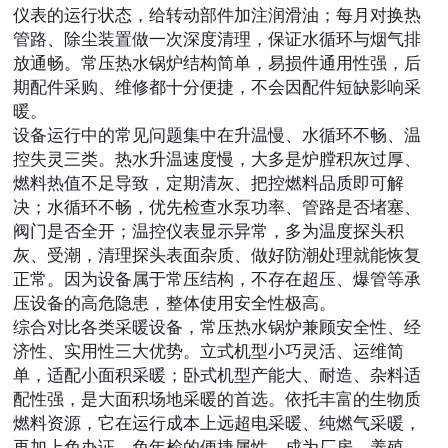
仪表的运行状态，给转动部件加注润滑油；每月对换热
管路、除尘装置做一次深度清理，保证水循环与烟气排
放通畅。常压热水锅炉结构简单，易损件通用性强，后
期配件采购、维修都十分便捷，不会因配件短缺影响采
暖。
设备运行中的常见问题集中在升温慢、水循环不畅、温
控失灵三类。热水升温速度慢，大多是炉膛积灰过厚、
燃料热值不足导致，定期清灰、把控燃料品质即可解
决；水循环不畅，优先检查水泵功率、管路是否堵塞、
阀门是否全开；温控仪表显示异常，多为温度探头积
灰、受潮，清理探头表面杂质、做好防潮处理就能恢复
正常。因为设备属于常压结构，不存在超压、爆管等承
压设备的高危隐患，整体使用安全性极高。
综合对比各类采暖设备，常压热水锅炉兼顾安全性、经
济性、实用性三大优势。立式机型小巧灵活、运维简
单，适配小面积采暖；卧式机型产能大、耐造、杂料适
配性强，是大面积场地采暖的首选。依托丰富的生物质
燃料资源，它在运行成本上远超电采暖、纯燃气采暖，
再加上免办证、免年检的便捷属性，成为厂房、养殖、