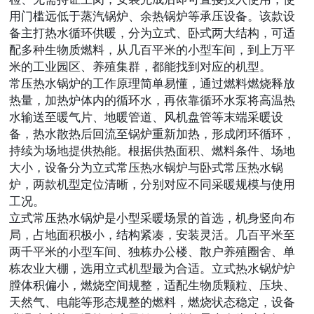
用门槛远低于蒸汽锅炉、余热锅炉等承压设备。该款设
备主打热水循环供暖，分为立式、卧式两大结构，可适
配多种生物质燃料，从几百平米的小型车间，到上万平
米的工业园区、养殖集群，都能找到对应的机型。
常压热水锅炉的工作原理简单易懂，通过燃料燃烧释放
热量，加热炉体内的循环水，再依靠循环水泵将高温热
水输送至暖气片、地暖管道、风机盘管等末端采暖设
备，热水散热后回流至锅炉重新加热，形成闭环循环，
持续为场地提供热能。根据供热面积、燃料条件、场地
大小，设备分为立式常压热水锅炉与卧式常压热水锅
炉，两款机型定位清晰，分别对应不同采暖规模与使用
工况。
立式常压热水锅炉是小型采暖场景的首选，机身竖向布
局，占地面积极小，结构紧凑，安装灵活。几百平米至
两千平米的小型车间、独栋办公楼、散户养殖圈舍、单
栋农业大棚，选用立式机型最为合适。立式热水锅炉炉
膛体积偏小，燃烧空间规整，适配生物质颗粒、压块、
天然气、电能等形态规整的燃料，燃烧状态稳定，设备