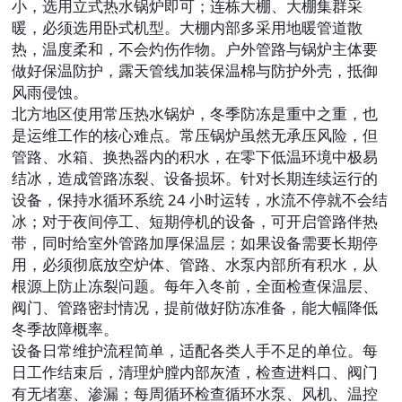
小，选用立式热水锅炉即可；连栋大棚、大棚集群采
暖，必须选用卧式机型。大棚内部多采用地暖管道散
热，温度柔和，不会灼伤作物。户外管路与锅炉主体要
做好保温防护，露天管线加装保温棉与防护外壳，抵御
风雨侵蚀。
北方地区使用常压热水锅炉，冬季防冻是重中之重，也
是运维工作的核心难点。常压锅炉虽然无承压风险，但
管路、水箱、换热器内的积水，在零下低温环境中极易
结冰，造成管路冻裂、设备损坏。针对长期连续运行的
设备，保持水循环系统 24 小时运转，水流不停就不会结
冰；对于夜间停工、短期停机的设备，可开启管路伴热
带，同时给室外管路加厚保温层；如果设备需要长期停
用，必须彻底放空炉体、管路、水泵内部所有积水，从
根源上防止冻裂问题。每年入冬前，全面检查保温层、
阀门、管路密封情况，提前做好防冻准备，能大幅降低
冬季故障概率。
设备日常维护流程简单，适配各类人手不足的单位。每
日工作结束后，清理炉膛内部灰渣，检查进料口、阀门
有无堵塞、渗漏；每周循环检查循环水泵、风机、温控