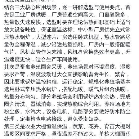
结合三大核心应用场景，逐一讲解选型与使用要点。首
先是工业厂房供暖，厂房普遍空间高大、门窗缝隙多，
热量散失速度快，选型时要在理论供热面积基础上适当
放大设备吨位，保证室温达标。中小型厂房优先立式常
压热水锅炉，大型连片厂房选用卧式机型，热水管路尽
量做全程保温，减少沿途热量损耗。厂房内一般搭配暖
气片、风机盘管作为末端，风机盘管换热效率更高，升
温速度更快，适合生产车间使用。
其次是畜禽养殖圈舍采暖，养殖场景对环境温度、湿度
要求严苛，温度波动过大会直接影响畜禽生长、繁育，
因此要求锅炉温控精准、运行稳定。规模化养殖场基本
选用卧式常压热水锅炉，搭配地暖、暖气片组合供暖，
热量分布均匀。部分养殖场会利用锅炉热水余热，完成
圈舍清洗、器械消毒，实现热能综合利用。养殖场地内
粉尘多、水汽大，设备电机、电路部分要做好防水防尘
处理，定期检查电路接线，避免受潮短路。
第三类是农业大棚恒温保温，蔬菜、花卉、育苗大棚对
温度区间要求严格，昼夜温差不能过大。单栋大棚面积