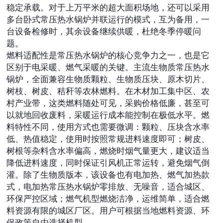
稳定承载。对于上万平米的超大面积场地，还可以采用
多台卧式常压热水锅炉并联运行的模式，互为备用，一
台设备检修时，其余设备继续供暖，杜绝冬季停暖问
题。
燃料适配性是常压热水锅炉的核心竞争力之一，也是它
区别于电采暖、燃气采暖的关键。主流生物质常压热水
锅炉，全面兼容生物质颗粒、生物质压块、原木切片、
树枝、树皮、秸秆等农林燃料。在木材加工集中区、农
村产业带，这类燃料随处可见，采购价格低廉，甚至可
以就地回收废料，采暖运行成本能控制在极低水平。燃
料特性不同，使用方式也需要微调：颗粒、压块含水率
低、热值稳定，使用时按照常规进料速度即可；树皮、
树根等杂料含水率偏高，燃烧时烟气量更大，建议适当
降低进料速度，同时保证引风机正常运转，避免烟气倒
灌。除了生物质版本，该设备也有电加热、燃气加热款
式，电加热常压热水锅炉零排放、无噪音，适合城区、
环保严控区域；燃气机型燃烧洁净，运维简单，适合燃
料资源有限的城区厂区。用户可根据当地燃料资源、环
保政策自由选择机型。