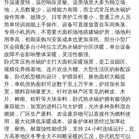
升温速度快，温控响应灵敏。这类场景大多为独立场
地，人员数量少，运维能力有限，而立式常压热水锅炉
操作简单、故障少、日常养护工作量小，普通工作人员
简单培训就能上手操作。设备可直接放置在车间角落、
专用小机房内，不需要大面积场地搭建锅炉房，场地利
用率高，初期采购与安装成本也更加亲民。部分小型厂
区会搭配多台小吨位立式热水锅炉分区供暖，单台设备
故障不会影响整体采暖，灵活性极强。
卧式常压热水锅炉主打大面积采暖场景，是工业园区、
规模化养殖基地、连片农业大棚、大型生活区的标配设
备。卧式机型横向设计，炉膛容积、换热面积大幅提
升，单机供热面积可达数千至上万平米，炉排加长加
宽，燃料容纳量更大。针对农林产区常见的树皮、木
片、树根、秸秆等大块杂料，卧式热水锅炉拥有极强的
兼容能力，加宽的进料口与大炉膛，允许多种杂料混合
燃烧，厂区生产废料、农业废弃物可以直接作为燃料使
用，最大化降低采暖成本。设备炉体材质经过加厚处
理，耐热、耐腐蚀性能优异，支持 24 小时连续运行，北
方高寒地区冬季全天不间断采暖的工况，卧式机型可以